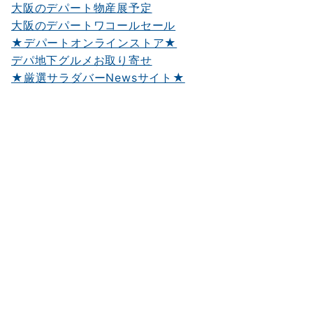
大阪のデパート物産展予定
大阪のデパートワコールセール
★デパートオンラインストア★
デパ地下グルメお取り寄せ
★厳選サラダバーNewsサイト★