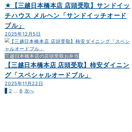
★【三越日本橋本店 店頭受取】サンドイッ
チハウス メルヘン「サンドイッチオード
ブル」
2025年12月5日
三越日本橋本店の店頭受取お弁当
【三越日本橋本店 店頭受取】柿安ダイニン
グ「スペシャルオードブル」
2025年11月22日
1
2
…
6
次へ
投
稿
の
ペ