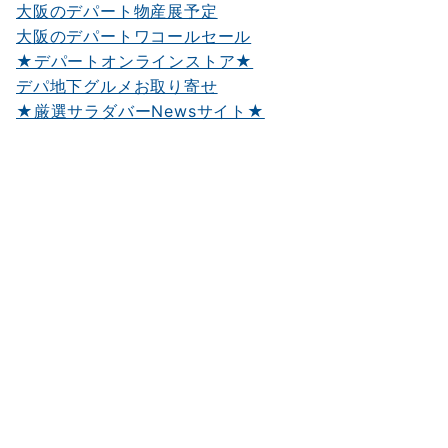
大阪のデパート物産展予定
大阪のデパートワコールセール
★デパートオンラインストア★
デパ地下グルメお取り寄せ
★厳選サラダバーNewsサイト★