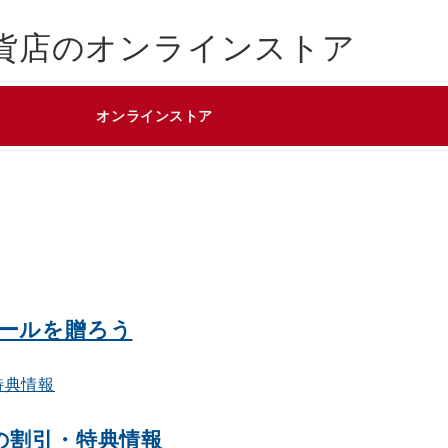
貨店のオンラインストア
オンラインストア
ビールを贈ろう
の割引・特典情報