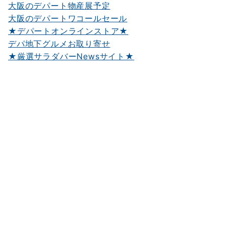
大阪のデパート物産展予定
大阪のデパートワコールセール
★デパートオンラインストア★
デパ地下グルメお取り寄せ
★厳選サラダバーNewsサイト★