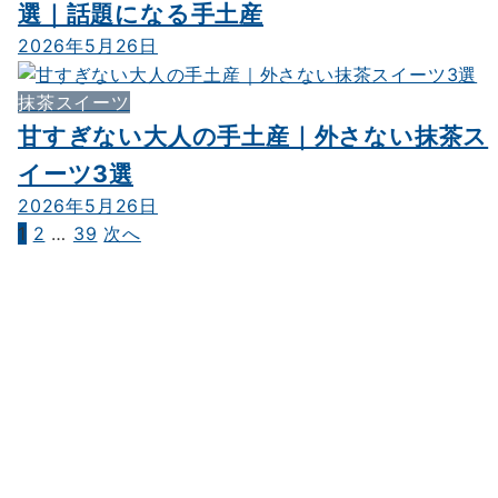
選｜話題になる手土産
2026年5月26日
抹茶スイーツ
甘すぎない大人の手土産｜外さない抹茶ス
イーツ3選
2026年5月26日
1
2
…
39
次へ
投
稿
の
ペ
ー
ジ
送