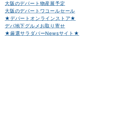
大阪のデパート物産展予定
大阪のデパートワコールセール
★デパートオンラインストア★
デパ地下グルメお取り寄せ
★厳選サラダバーNewsサイト★