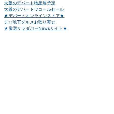
大阪のデパート物産展予定
大阪のデパートワコールセール
★デパートオンラインストア★
デパ地下グルメお取り寄せ
★厳選サラダバーNewsサイト★