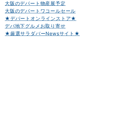
大阪のデパート物産展予定
大阪のデパートワコールセール
★デパートオンラインストア★
デパ地下グルメお取り寄せ
★厳選サラダバーNewsサイト★