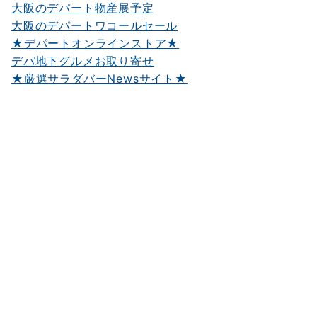
大阪のデパート物産展予定
大阪のデパートワコールセール
★デパートオンラインストア★
デパ地下グルメお取り寄せ
★厳選サラダバーNewsサイト★