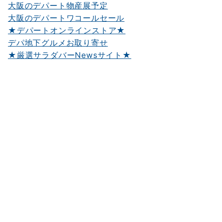
大阪のデパート物産展予定
大阪のデパートワコールセール
★デパートオンラインストア★
デパ地下グルメお取り寄せ
★厳選サラダバーNewsサイト★