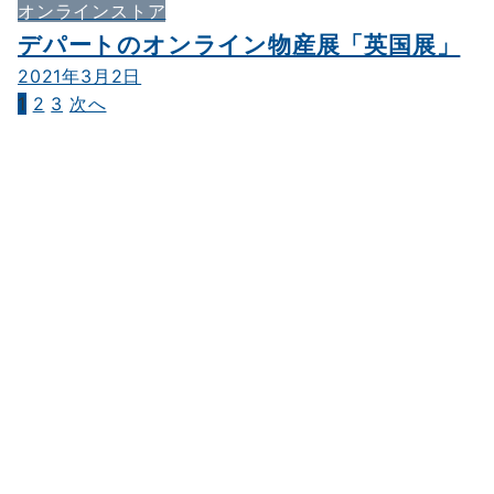
オンラインストア
デパートのオンライン物産展「英国展」
2021年3月2日
1
2
3
次へ
投
稿
の
ペ
ー
ジ
送
り