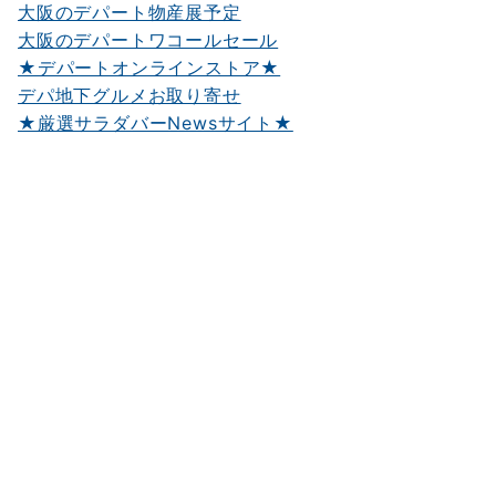
大阪のデパート物産展予定
大阪のデパートワコールセール
★デパートオンラインストア★
デパ地下グルメお取り寄せ
★厳選サラダバーNewsサイト★