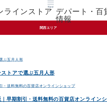
Navi
デパート・百
情報
関西エリア
ンストアで選ぶ五月人形
通販｜早期割引・送料無料の百貨店オンライン