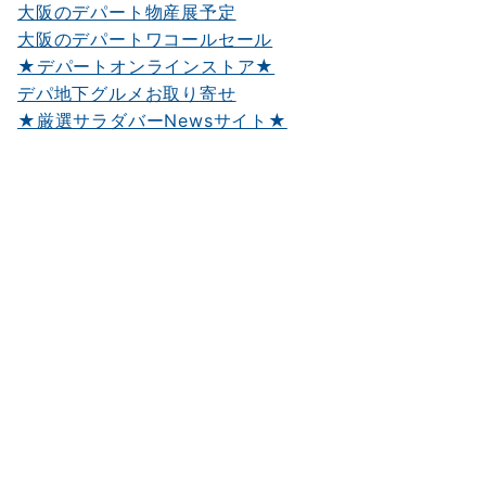
大阪のデパート物産展予定
大阪のデパートワコールセール
★デパートオンラインストア★
デパ地下グルメお取り寄せ
★厳選サラダバーNewsサイト★