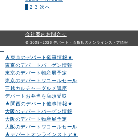
1
2
3
次へ
投
稿
の
会社案内
お問合せ
ペ
© 2008−2026
デパート・百貨店のオンラインストア情報
ー
★東京のデパート催事情報★
ジ
東京のデパートバーゲン情報
送
東京のデパート物産展予定
東京のデパートワコールセール
り
三越カルチャーグルメ講座
デパートお弁当を店頭受取
★関西のデパート催事情報★
大阪のデパートバーゲン情報
大阪のデパート物産展予定
大阪のデパートワコールセール
★デパートオンラインストア★