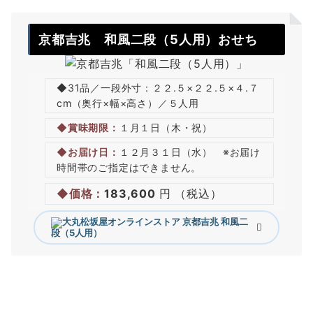
京都吉兆
和風二段（5人用）おせち
◆31品／一段外寸：２２.５×２２.５×４.７
cm（奥行×幅×高さ）／５人用
◆賞味期限：
１月１日（木・祝）
◆お届け日：
１２月３１日（水） ※お届け
時間帯のご指定はできません。
◆価格：
183,600
円 （税込）
京都吉兆
和風二
段（5人用）