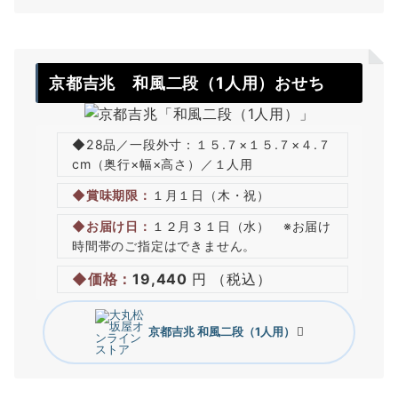
京都吉兆
和風二段（1人用）おせち
◆28品／一段外寸：１５.７×１５.７×４.７
cm（奥行×幅×高さ）／１人用
◆賞味期限：
１月１日（木・祝）
◆お届け日：
１２月３１日（水） ※お届け
時間帯のご指定はできません。
◆価格：
19,440
円 （税込）
京都吉兆
和風二段（1人用）