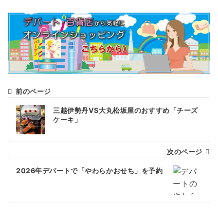
前のページ
投
三越伊勢丹VS大丸松坂屋のおすすめ「チーズ
稿
ケーキ」
ナ
次のページ
ビ
ゲ
2026年デパートで「やわらかおせち」を予約
ー
シ