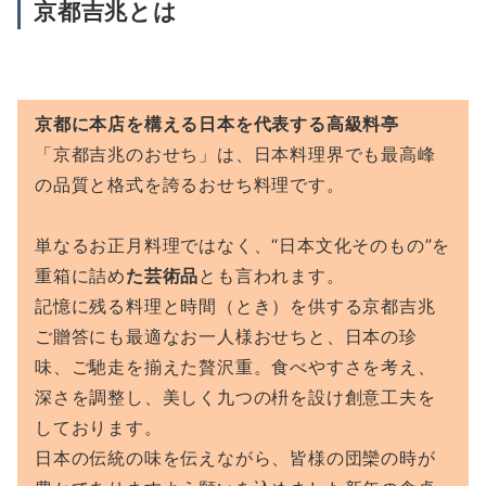
京都吉兆
とは
京都に本店を構える日本を代表する高級料亭
「京都吉兆のおせち」は、日本料理界でも最高峰
の品質と格式を誇るおせち料理です。
単なるお正月料理ではなく、“日本文化そのもの”を
重箱に詰め
た芸術品
とも言われます。
記憶に残る料理と時間（とき）を供する京都吉兆
ご贈答にも最適なお一人様おせちと、日本の珍
味、ご馳走を揃えた贅沢重。食べやすさを考え、
深さを調整し、美しく九つの枡を設け創意工夫を
しております。
日本の伝統の味を伝えながら、皆様の団欒の時が