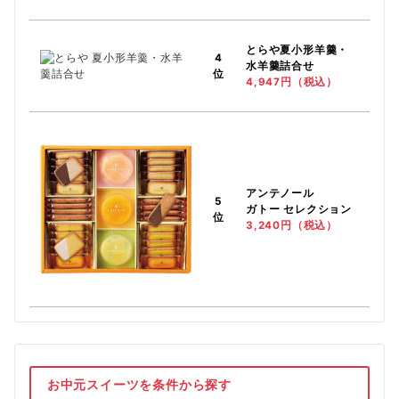
とらや
夏小形羊羹・
4
水羊羹詰合せ
位
4,947円（税込）
アンテノール
5
ガトー セレクション
位
3,240円（税込）
お中元スイーツを条件から探す