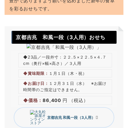
豊かでありますよう願いを込めました新年の食卓
を彩るおせちです。
京都吉兆
和風一段（3人用）おせち
◆23品／一段外寸：２２.５×２２.５×４.７
cm（奥行×幅×高さ）／３人用
◆賞味期限：
１月１日（木・祝）
◆お届け日：
１２月３１日（水） ※お届け
時間帯のご指定はできません。
◆価格：
86,400
円 （税込）
京都吉兆
和風一段（3人用）