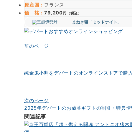
原産国
：
フランス
価 格
：
79,200
円
（税込）
まねき猫「ミッドナイト」
前のページ
投
稿
ナ
純金鬼小判をデパートのオンラインストアで購
ビ
ゲ
ー
次のページ
シ
2025年デパートのお歳暮ギフトの割引・特典情
関連記事
ョ
ン