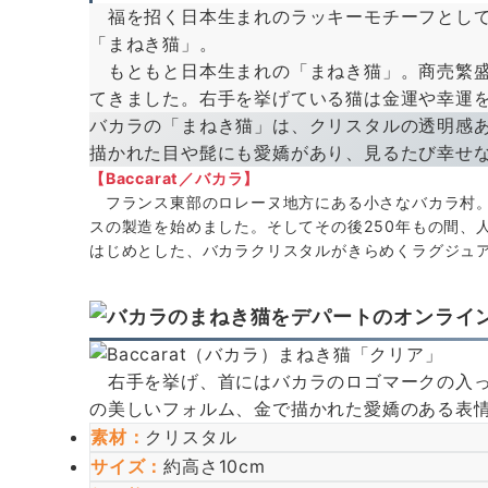
福を招く日本生まれのラッキーモチーフとして
「まねき猫」。
もともと日本生まれの「まねき猫」。商売繁盛
てきました。右手を挙げている猫は金運や幸運
バカラの「まねき猫」は、クリスタルの透明感
描かれた目や髭にも愛嬌があり、見るたび幸せ
【Baccarat／バカラ】
フランス東部のロレーヌ地方にある小さなバカラ村。＜
スの製造を始めました。そしてその後250年もの間、
はじめとした、バカラクリスタルがきらめくラグジュ
右手を挙げ、首にはバカラのロゴマークの入っ
の美しいフォルム、金で描かれた愛嬌のある表
素材：
クリスタル
サイズ
：
約高さ10cm