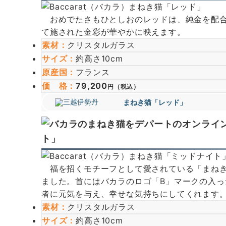
おめでたさもひとしおのレッドは、純金を配合
て施された金彩が華やかに映えます。
素材：
クリスタルガラス
サイズ
：
約高さ10cm
原産国
：
フランス
価 格
：
79,200
円（税込）
まねき猫「レッド」
ト」
福を招くモチーフとして愛されている「まねき
ました。首にはバカラのロゴ「B」マークの入
者に元気を与え、幸せな気持ちにしてくれます
素材：
クリスタルガラス
サイズ
：
約高さ10cm