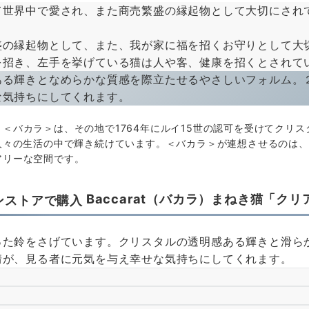
世界中で愛され、また商売繁盛の縁起物として大切にされ
の縁起物として、また、我が家に福を招くお守りとして大
を招き、左手を挙げている猫は人や客、健康を招くとされて
ある輝きとなめらかな質感を際立たせるやさしいフォルム。
な気持ちにしてくれます。
バカラ＞は、その地で1764年にルイ15世の認可を受けてクリス
人々の生活の中で輝き続けています。＜バカラ＞が連想させるのは
アリーな空間です。
Baccarat（バカラ）まねき猫「クリ
た鈴をさげています。クリスタルの透明感ある輝きと滑ら
情が、見る者に元気を与え幸せな気持ちにしてくれます。