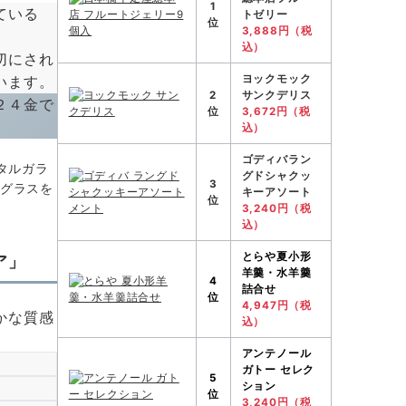
1
ている
トゼリー
位
3,888円（税
込）
切にされ
ヨックモック
います。
2
サンクデリス
２４金で
位
3,672円（税
込）
ゴディバラン
タルガラ
グドシャクッ
3
、グラスを
キーアソート
位
3,240円（税
込）
とらや
夏小形
ア」
羊羹・水羊羹
4
詰合せ
位
4,947円（税
かな質感
込）
アンテノール
ガトー セレク
5
ション
位
3,240円（税