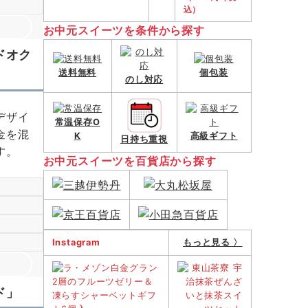
込）
お中元スイーツを条件から探す
ドオク
送料無料
個包装
のし対応
デザイ
常温保存O
金を混
K
高級ギフト
日持ち重視
す。
お中元スイーツを百貨店から探す
Instagram
もっと見る 〉
ド」