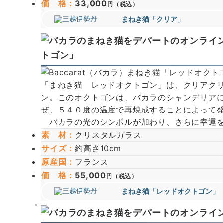
価 格
：
33,000
円（税込）
まねき猫「クリア」
トゴン」
「まねき猫 レッドオクトゴン」は、クリアク
ン。このオクトゴンは、バカラのシャンデリア
ぜ、５４０度の温度で再焼成することによって
バカラの光のシンボルが加わり、さらに幸運を
素 材：
クリスタルガラス
サイズ
：
約高さ10cm
原産国
：
フランス
価 格
：
55,000
円（税込）
まねき猫「レッドオクトゴン」