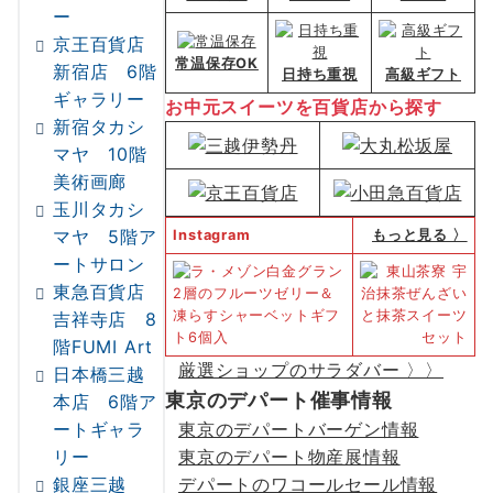
ー
京王百貨店
常温保存OK
新宿店 6階
日持ち重視
高級ギフト
ギャラリー
お中元スイーツを百貨店から探す
新宿タカシ
マヤ 10階
美術画廊
玉川タカシ
マヤ 5階ア
Instagram
もっと見る 〉
ートサロン
東急百貨店
吉祥寺店 8
階FUMI Art
厳選ショップのサラダバー 〉〉
日本橋三越
東京のデパート催事情報
本店 6階ア
ートギャラ
東京のデパートバーゲン情報
リー
東京のデパート物産展情報
銀座三越
デパートのワコールセール情報