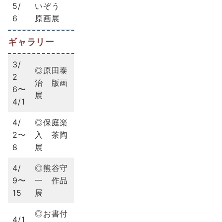
5/
いぞう
6
原画展
ギャラリー
3/
◎原田泰
2
治 版画
6〜
展
4/1
4/
◎保庭楽
2〜
入 茶陶
8
展
4/
◎熊谷守
9〜
一 作品
15
展
◎お書付
4/1