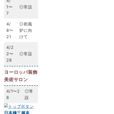
4/
1〜
◎常設
7
4/
◎初風
8〜
炉に向
21
けて
4/2
2〜
◎常設
28
ヨーロッパ装飾
美術サロン
4/1〜2
◎常
8
設
日本橋三越本