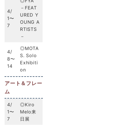
◎FYA
－FEAT
4/
URED Y
1〜
OUNG A
7
RTISTS
－
◎MOTA
4/
S. Solo
8〜
Exhibiti
14
on
アート＆フレー
ム
4/
◎Kiro
1〜
Melo来
7
日展