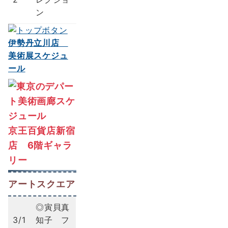
ン
伊勢丹立川店
美術展スケジュ
ール
京王百貨店新宿
店 6階ギャラ
リー
アートスクエア
◎寅貝真
3/1
知子 フ