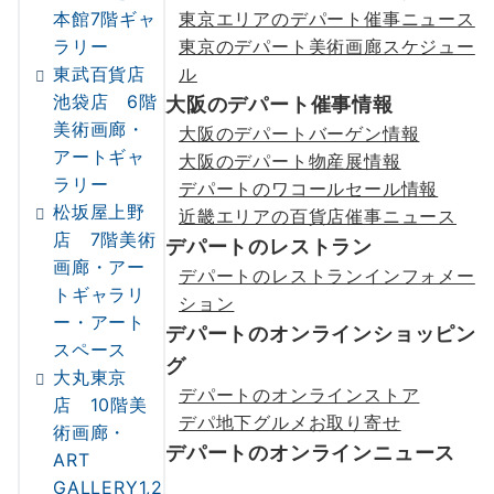
本館7階ギャ
東京エリアのデパート催事ニュース
ラリー
東京のデパート美術画廊スケジュー
東武百貨店
ル
池袋店 6階
大阪のデパート催事情報
美術画廊・
大阪のデパートバーゲン情報
アートギャ
大阪のデパート物産展情報
ラリー
デパートのワコールセール情報
松坂屋上野
近畿エリアの百貨店催事ニュース
店 7階美術
デパートのレストラン
画廊・アー
デパートのレストランインフォメー
トギャラリ
ション
ー・アート
デパートのオンラインショッピン
スペース
グ
大丸東京
デパートのオンラインストア
店 10階美
デパ地下グルメお取り寄せ
術画廊・
デパートのオンラインニュース
ART
GALLERY1,2