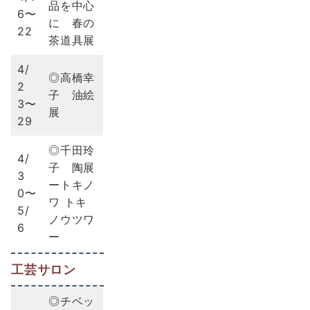
品を中心
6〜
に 春の
22
茶道具展
4/
◎高橋幸
2
子 油絵
3〜
展
29
◎千田玲
4/
子 陶展
3
ートキノ
0〜
ワ トキ
5/
ノウツワ
6
ー
工芸サロン
◎チベッ