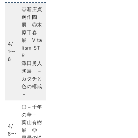
◎新庄貞
嗣作陶
展 ◎木
原千春
展 Vita
4/
lism STI
1〜
R
6
澤田勇人
陶展 －
カタチと
色の構成
－
◎－千年
の華－
葉山有樹
4/
展 ◎ー
8〜
風景の悦