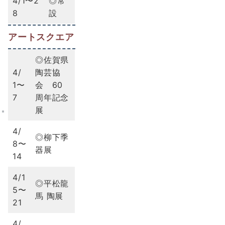
4/1〜2
◎常
8
設
アートスクエア
◎佐賀県
4/
陶芸協
1〜
会 60
7
周年記念
展
4/
◎柳下季
8〜
器展
14
4/1
◎平松龍
5〜
馬 陶展
21
4/