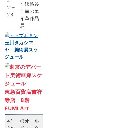
2
＞淡路谷
2〜
佳幸のエ
28
イ革作品
展
玉川タカシマ
ヤ 美術展スケ
ジュール
東急百貨店吉祥
寺店 8階
FUMI Art
4/
◎オール