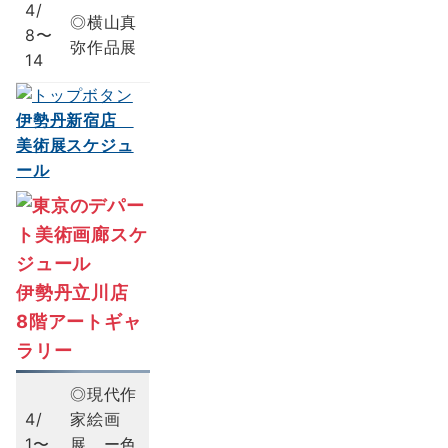
4/
◎横山真
8〜
弥作品展
14
伊勢丹新宿店
美術展スケジュ
ール
伊勢丹立川店
8階アートギャ
ラリー
◎現代作
4/
家絵画
1〜
展 ー色