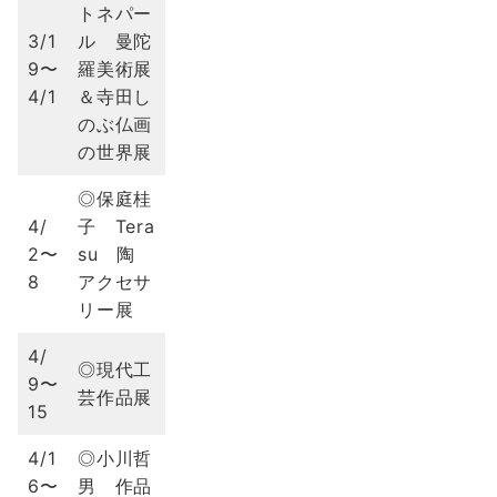
トネパー
3/1
ル 曼陀
9〜
羅美術展
4/1
＆寺田し
のぶ仏画
の世界展
◎保庭桂
4/
子 Tera
2〜
su 陶
8
アクセサ
リー展
4/
◎現代工
9〜
芸作品展
15
4/1
◎小川哲
6〜
男 作品