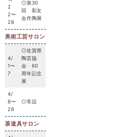
◎第30
2
回 彩女
2〜
会作陶展
28
美術工芸サロン
◎佐賀県
4/
陶芸協
1〜
会 60
7
周年記念
展
4/
8〜
◎常設
28
茶道具サロン