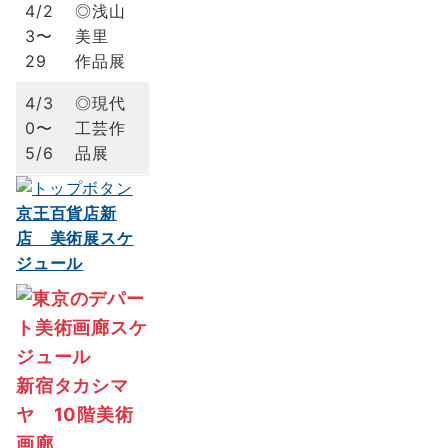
4/2
◎浅山
3〜
美里
29
作品展
4/3
◎現代
0〜
工芸作
5/6
品展
京王百貨店新
店 美術展スケ
ジュール
新宿タカシマ
ヤ 10階美術
画廊