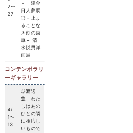
－ 津金
2〜
日人夢展
27
◎－止ま
ることな
き刻の歯
車－ 清
水悦男洋
画展
コンテンポラリ
ーギャラリー
◎渡辺
豊 わた
しはあの
4/
ひとの隣
1〜
に相応し
13
いもので