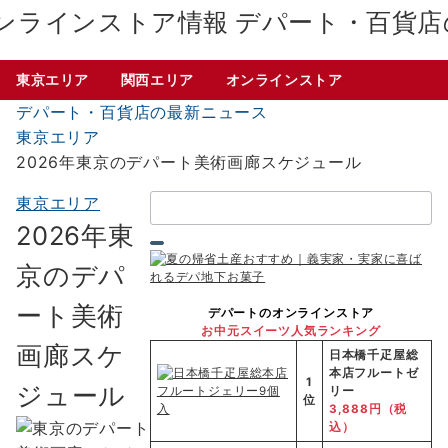
デパート・百貨店
東京エリア
関西エリア
オンラインストア
デパート・百貨店の最新ニュース
東京エリア
2026年東京のデパート美術画廊スケジュール
検
東京エリア
索：
2026年東
京のデパ
ート美術
デパートのオンラインストア
お中元スイーツ人気ランキング
画廊スケ
日本橋千疋屋総
本店フルートゼ
1
ジュール
リー
位
3,888円（税
込）