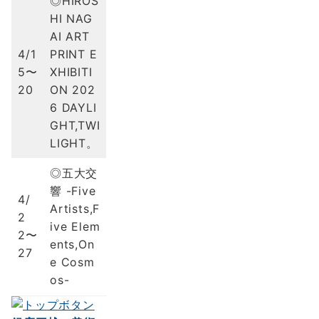
◎HIROS
HI NAG
AI ART
4/1
PRINT E
5〜
XHIBITI
20
ON 202
6 DAYLI
GHT,TWI
LIGHT。
◎五大交
響 -Five
4/
Artists,F
2
ive Elem
2〜
ents,On
27
e Cosm
os-