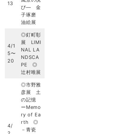
13
び― 金
子琢磨
油絵展
◎釘町彰
展 LIMI
4/1
NAL LA
5〜
NDSCA
20
PE ◎
辻村唯展
◎市野雅
彦展 土
の記憶
ーMemo
ry of Ea
rth ◎
4/
－青瓷
2