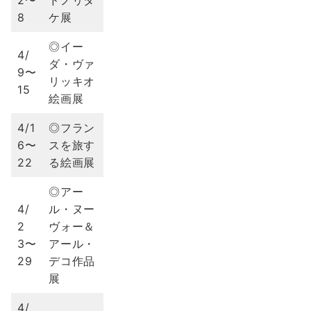
2〜
ドノリタ
8
ケ展
◎イー
4/
ダ・ヴァ
9〜
リッキオ
15
絵画展
4/1
◎フラン
6〜
スを旅す
22
る絵画展
◎アー
4/
ル・ヌー
2
ヴォー＆
3〜
アール・
29
デコ作品
展
4/