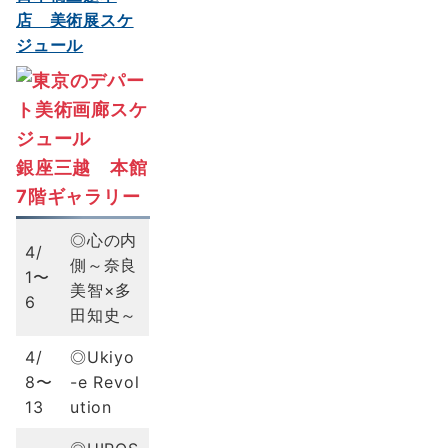
店 美術展スケ
ジュール
銀座三越 本館
7階ギャラリー
◎心の内
4/
側～奈良
1〜
美智×多
6
田知史～
4/
◎Ukiyo
8〜
-e Revol
13
ution