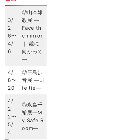
◎山本雄
3/
教展 ―
2
Face th
6〜
e mirror
4/
｜ 鏡に
6
向かって
―
4/
◎庄島歩
8〜
音展 ―Li
20
fe tie―
4/
◎永島千
2
裕展―M
2〜
y Safe R
5/
oom―
4