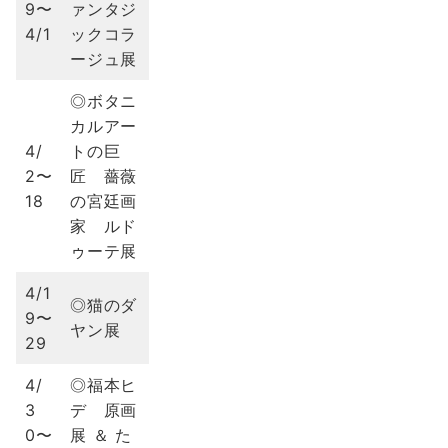
9〜
ァンタジ
4/1
ックコラ
ージュ展
◎ボタニ
カルアー
4/
トの巨
2〜
匠 薔薇
18
の宮廷画
家 ルド
ゥーテ展
4/1
◎猫のダ
9〜
ヤン展
29
4/
◎福本ヒ
3
デ 原画
0〜
展 ＆ た