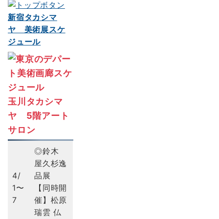
新宿タカシマ
ヤ 美術展スケ
ジュール
玉川タカシマ
ヤ 5階アート
サロン
◎鈴木
屋久杉逸
4/
品展
1〜
【同時開
7
催】松原
瑞雲 仏