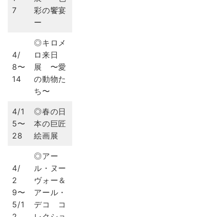
7
彩の饗宴
ー
◎キロメ
4/
ロ来日
8〜
展 〜愛
14
の動物た
ち〜
4/1
◎春の日
5〜
本の巨匠
28
絵画展
◎アー
4/
ル・ヌー
2
ヴォー＆
9〜
アール・
5/1
デコ コ
2
レクショ