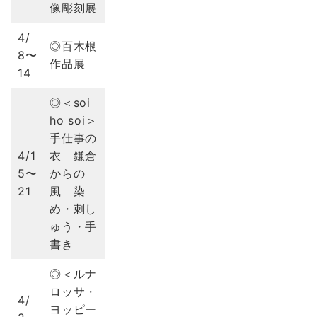
像彫刻展
4/
◎百木根
8〜
作品展
14
◎＜soi
ho soi＞
手仕事の
4/1
衣 鎌倉
5〜
からの
21
風 染
め・刺し
ゅう・手
書き
◎＜ルナ
ロッサ・
4/
ヨッピー