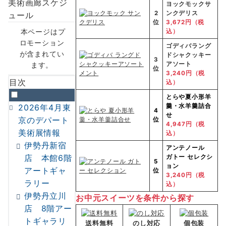
ヨックモックサ
2
ンクデリス
位
3,672円（税
本ページはプ
込）
ロモーション
ゴディバラング
が含まれてい
ドシャクッキー
3
ます。
アソート
位
3,240円（税
目次
込）
とらや
夏小形羊
2026年4月東
羹・水羊羹詰合
4
せ
京のデパート
位
4,947円（税
美術展情報
込）
伊勢丹新宿
アンテノール
店 本館6階
ガトー セレクシ
5
ョン
アートギャ
位
3,240円（税
ラリー
込）
伊勢丹立川
お中元スイーツを条件から探す
店 8階アー
トギャラリ
送料無料
のし対応
個包装