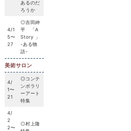
あるのだ
ろうか
◎吉田紳
4/1
平 「A
5〜
Story 」
27
-ある物
語-
美術サロン
◎コンテ
4/
ンポラリ
1〜
ーアート
21
特集
4/
2
◎村上隆
2〜