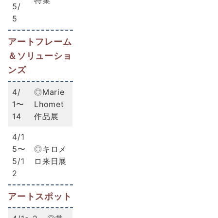
特集
5/
5
アートフレーム
＆ソリューショ
ンズ
4/
◎Marie
1〜
Lhomet
14
作品展
4/1
5〜
◎キロメ
5/1
ロ来日展
2
アートスポット