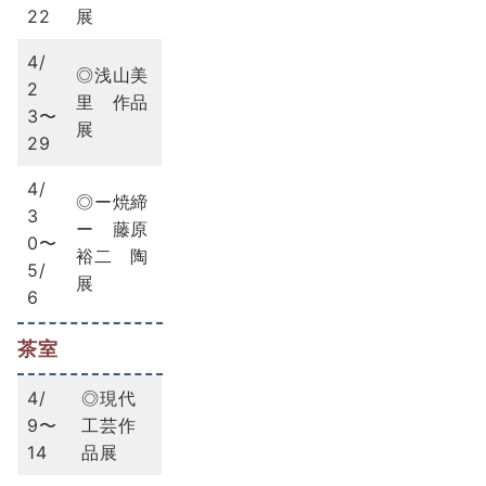
22
展
4/
◎浅山美
2
里 作品
3〜
展
29
4/
◎ー焼締
3
ー 藤原
0〜
裕二 陶
5/
展
6
茶室
4/
◎現代
9〜
工芸作
14
品展