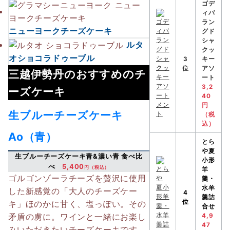
ゴデ
ィバ
ラン
ニューヨークチーズケーキ
グド
シャ
ルタ
クッ
オショコラドゥーブル
3
キー
位
アソ
三越伊勢丹のおすすめのチ
ート
3,2
ーズケーキ
40
円
生ブルーチーズケーキ
（税
込）
Ao（青）
とら
や
夏
生ブルーチーズケーキ青&濃い青 食べ比
小形
べ
5,400
円（税込）
羊
ゴルゴンゾーラチーズを贅沢に使用
羹・
水羊
した新感覚の「大人のチーズケー
4
羹詰
位
キ」ほのかに甘く、塩っぽい。その
合せ
矛盾の虜に。ワインと一緒にお楽し
4,9
47
みいただきたいチーズケーキです。