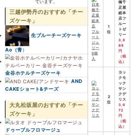
ています。
橋千
疋屋
三越伊勢丹のおすすめ「チー
総本
店フ
ズケーキ」
ルー
1
トゼ
位
生ブルーチーズケーキ
リー
3,8
88
Ao（青
）
円
（税
込）
金谷ホテルチーズケーキ
ヨッ
クモ
AND
ック
CAKEショート&チーズ
サン
クデ
2
リス
位
大丸松坂屋のおすすめ「チー
3,6
72
ズケーキ」
円
（税
込）
ドゥーブルフロマージュ