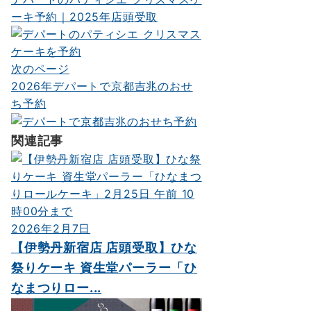
稿
ーキ予約｜2025年店頭受取
ナ
ビ
次のページ
ゲ
2026年デパートで京都吉兆のおせ
ー
ち予約
シ
関連記事
ョ
ン
2026年2月7日
【伊勢丹新宿店 店頭受取】ひな
祭りケーキ 資生堂パーラー「ひ
なまつりロー...