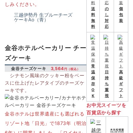
しみください。
送
の
個
三越伊勢丹 生ブルーチーズ
料
し
包
ケーキAo（青）
無
対
装
料
応
金谷ホテルベーカリー チー
ズケーキ
常
金谷チーズケーキ
3,564
円（税込）
温
日
高
シナモン風味のクッキー粉をベー
保
持
級
スに仕上げたレアタイプのチーズケ
存
ち
ギ
ーキです。
O
重
フ
K
視
ト
お中元スイーツを
百貨店から探す
金谷ホテルは世界遺産にも選ばれる
リゾート地「日光」で1873年（明治
6年）に開業しました。「ロイヤル