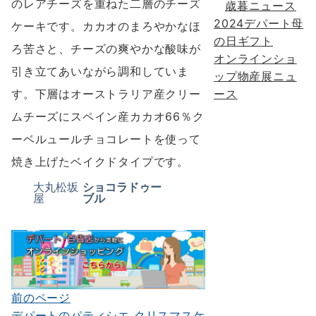
のレアチーズを重ねた二層のチーズ
歳暮ニュース
2024デパート母
ケーキです。カカオのまろやかなほ
の日ギフト
ろ苦さと、チーズの爽やかな酸味が
オンラインショ
引き立てあいながら調和していま
ップ物産展ニュ
す。下層はオーストラリア産クリー
ース
ムチーズにスペイン産カカオ66％ク
ーベルュールチョコレートを使って
焼き上げたベイクドタイプです。
大丸松坂
ショコラドゥー
屋
ブル
前のページ
投
デパートのパティシエ クリスマスケ