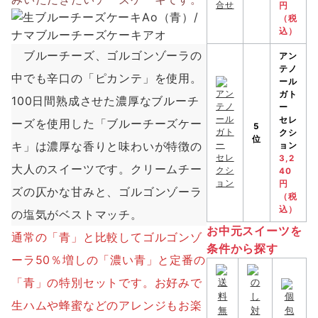
円
（税
込）
ブルーチーズ、ゴルゴンゾーラの
アン
テノ
中でも辛口の「ピカンテ」を使用。
ール
ガト
100日間熟成させた濃厚なブルーチ
ー
セレ
ーズを使用した「ブルーチーズケー
5
クシ
位
キ」は濃厚な香りと味わいが特徴の
ョン
3,2
大人のスイーツです。クリームチー
40
円
ズの仄かな甘みと、ゴルゴンゾーラ
（税
込）
の塩気がベストマッチ。
お中元スイーツを
通常の「青」と比較してゴルゴンゾ
条件から探す
ーラ50％増しの「濃い青」と定番の
「青」の特別セットです。お好みで
生ハムや蜂蜜などのアレンジもお楽