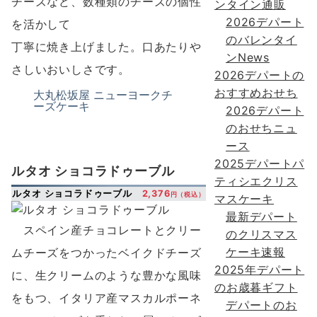
チーズなど、数種類のチーズの個性
ンタイン通販
2026デパート
を活かして
のバレンタイ
丁寧に焼き上げました。口あたりや
ンNews
さしいおいしさです。
2026デパートの
おすすめおせち
大丸松坂屋 ニューヨークチ
ーズケーキ
2026デパート
のおせちニュ
ース
2025デパートパ
ルタオ ショコラドゥーブル
ティシエクリス
ルタオ ショコラドゥーブル
2,376
円（税込）
マスケーキ
最新デパート
スペイン産チョコレートとクリー
のクリスマス
ケーキ速報
ムチーズをつかったベイクドチーズ
2025年デパート
に、生クリームのような豊かな風味
のお歳暮ギフト
をもつ、イタリア産マスカルポーネ
デパートのお