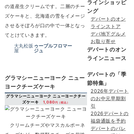
ラインショッピ
の道産生クリームです。二層のチー
ング
ズケーキと、北海道の雪をイメージ
デパートのオン
させるそぼろが口の中で一体となっ
ラインストア
デパ地下グルメ
てとけていきます。
お取り寄せ
大丸松坂
ゥーブルフロマー
デパートのオン
屋
ジュ
ラインニュース
デパートの「季
グラマシーニューヨーク ニュー
節特集」
ヨークチーズケーキ
2026年デパート
グラマシーニューヨーク ニューヨークチー
のお中元早期割
ズケーキ
1,080
円（税込）
引
2026デパートの
福袋通販を予約
クリームチーズやマスカルポーネ
デパートのバレ