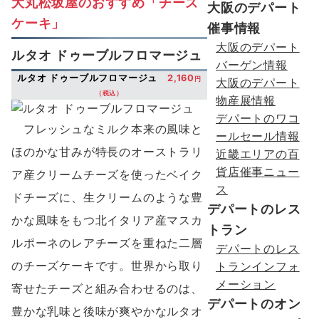
大丸松坂屋のおすすめ「チーズ
大阪のデパート
ケーキ」
催事情報
大阪のデパート
ルタオ ドゥーブルフロマージュ
バーゲン情報
ルタオ ドゥーブルフロマージュ
2,160
円
大阪のデパート
（税込）
物産展情報
デパートのワコ
フレッシュなミルク本来の風味と
ールセール情報
ほのかな甘みが特長のオーストラリ
近畿エリアの百
貨店催事ニュー
ア産クリームチーズを使ったベイク
ス
ドチーズに、生クリームのような豊
デパートのレス
かな風味をもつ北イタリア産マスカ
トラン
ルポーネのレアチーズを重ねた二層
デパートのレス
のチーズケーキです。世界から取り
トランインフォ
メーション
寄せたチーズと組み合わせるのは、
デパートのオン
豊かな乳味と後味が爽やかなルタオ