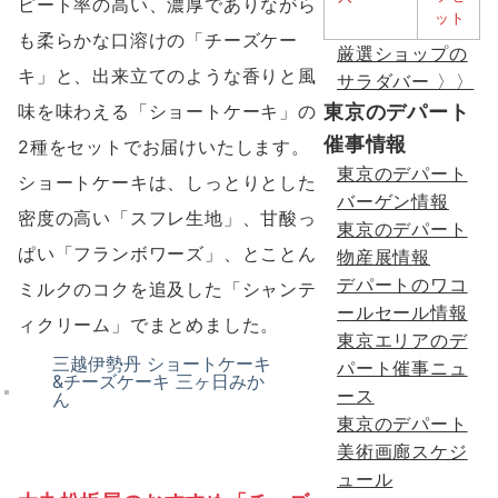
ピート率の高い、濃厚でありながら
も柔らかな口溶けの「チーズケー
厳選ショップの
キ」と、出来立てのような香りと風
サラダバー 〉〉
東京のデパート
味を味わえる「ショートケーキ」の
催事情報
2種をセットでお届けいたします。
東京のデパート
ショートケーキは、しっとりとした
バーゲン情報
密度の高い「スフレ生地」、甘酸っ
東京のデパート
ぱい「フランボワーズ」、とことん
物産展情報
デパートのワコ
ミルクのコクを追及した「シャンテ
ールセール情報
ィクリーム」でまとめました。
東京エリアのデ
三越伊勢丹 ショートケーキ
パート催事ニュ
&チーズケーキ 三ヶ日みか
ース
ん
東京のデパート
美術画廊スケジ
ュール