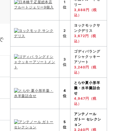
1
リー
位
3,888円（税
込）
ヨックモックサ
2
ンクデリス
位
3,672円（税
で
込）
ゴディバラング
ドシャクッキー
3
アソート
位
3,240円（税
込）
とらや
夏小形羊
羹・水羊羹詰合
4
せ
位
4,947円（税
込）
アンテノール
ガトー セレクシ
5
ョン
位
3,240円（税