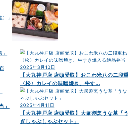
雀〉」
2025年3月10日
石
【大丸神戸店 店頭受取】おこわ米八の二段
〈松〉カレイの味噌焼き、牛す...
2025年4月11日
当」
【大丸神戸店 店頭受取】大衆割烹うな基「
ぎしゃぶしゃぶセット」