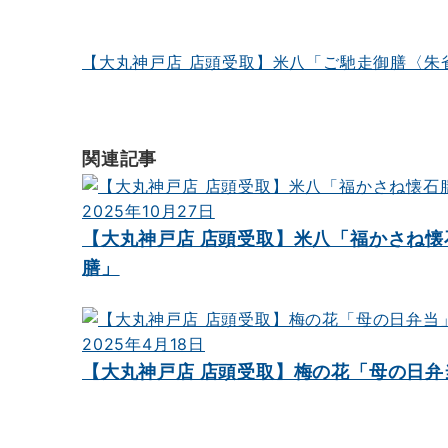
ビ
ゲ
【大丸神戸店 店頭受取】米八「ご馳走御膳〈朱
ー
シ
関連記事
ョ
ン
2025年10月27日
【大丸神戸店 店頭受取】米八「福かさね懐
膳」
2025年4月18日
【大丸神戸店 店頭受取】梅の花「母の日弁