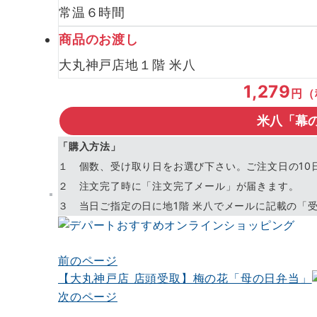
常温６時間
商品のお渡し
大丸神戸店地１階 米八
1,279
円（
米八「幕
「購入方法」
１ 個数、受け取り日をお選び下さい。ご注文日の10
２ 注文完了時に「注文完了メール」が届きます。
３ 当日ご指定の日に地1階 米八でメールに記載の「
前のページ
投
【大丸神戸店 店頭受取】梅の花「母の日弁当」
稿
次のページ
ナ