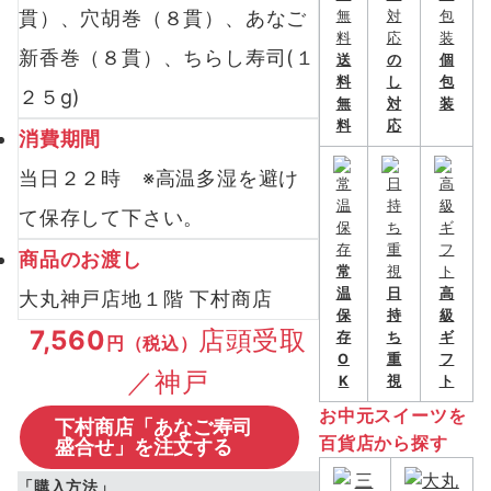
貫）、穴胡巻（８貫）、あなご
新香巻（８貫）、ちらし寿司(１
送
の
個
料
し
包
２５g)
無
対
装
料
応
消費期間
当日２２時 ※高温多湿を避け
て保存して下さい。
商品のお渡し
常
温
日
高
大丸神戸店地１階 下村商店
保
持
級
7,560
店頭受取
存
ち
ギ
円（税込）
O
重
フ
／神戸
K
視
ト
お中元スイーツを
下村商店「あなご寿司
百貨店から探す
盛合せ」を注文する
「購入方法」