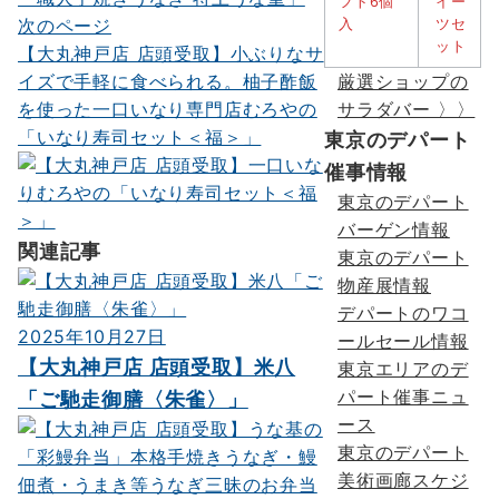
ゲ
次のページ
ー
【大丸神戸店 店頭受取】小ぶりなサ
イズで手軽に食べられる。柚子酢飯
厳選ショップの
シ
を使った一口いなり専門店むろやの
サラダバー 〉〉
ョ
「いなり寿司セット＜福＞」
東京のデパート
ン
催事情報
東京のデパート
バーゲン情報
関連記事
東京のデパート
物産展情報
デパートのワコ
2025年10月27日
ールセール情報
【大丸神戸店 店頭受取】米八
東京エリアのデ
パート催事ニュ
「ご馳走御膳〈朱雀〉」
ース
東京のデパート
美術画廊スケジ