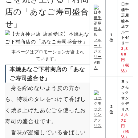
日本
店の「あなご寿司盛合
橋千
疋屋
総本
せ」
店フ
ルー
1
トゼ
位
リー
3,8
本ページはプロモーションが含まれ
88
ています。
円
（税
本焼あなご下村商店の「あな
込）
ご寿司盛合せ」
ヨッ
身を縮めないよう皮の方か
クモ
ック
ら、特製のタレをつけて香ばし
サン
クデ
2
く焼き上げたあなごを使ったお
リス
位
3,6
寿司の盛合せです。
72
円
旨味が凝縮している香ばしい
（税
込）