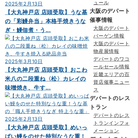
ュール
2025年2月13日
大阪のデパート
【大丸神戸店 店頭受取】うな基
催事情報
の「彩鰻弁当」本格手焼きうな
大阪のデパート
ぎ・鰻佃煮・う...
バーゲン情報
大阪のデパート
物産展情報
デパートのワコ
2025年3月10日
ールセール情報
【大丸神戸店 店頭受取】おこわ
近畿エリアの百
米八の二段重ね〈松〉カレイの
貨店催事ニュー
味噌焼き、牛す...
ス
デパートのレス
トラン
デパートのレス
2025年2月13日
トランインフォ
【大丸神戸店 店頭受取】めいっ
メーション
ぱい鰻をのせた特別なうな重！