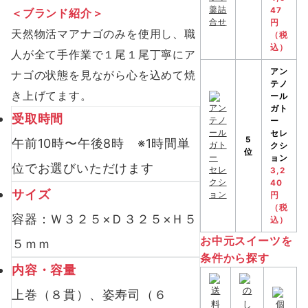
47
＜ブランド紹介＞
円
天然物活マアナゴのみを使用し、職
（税
込）
人が全て手作業で１尾１尾丁寧にア
アン
ナゴの状態を見ながら心を込めて焼
テノ
き上げてます。
ール
ガト
受取時間
ー
セレ
5
午前10時〜午後8時 ※1時間単
クシ
位
ョン
位でお選びいただけます
3,2
40
サイズ
円
（税
容器：Ｗ３２５×Ｄ３２５×Ｈ５
込）
お中元スイーツを
５ｍｍ
条件から探す
内容・容量
上巻（８貫）、姿寿司（６