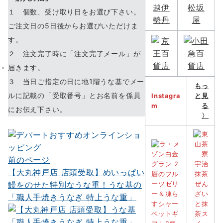
１ 個数、受け取り日をお選び下さい。
ご注文日の5日後からお選びいただけま
す。
２ 注文完了時に「注文完了メール」が
届きます。
３ 当日ご指定の日に地1階うな基でメー
もっ
ルに記載の「受取番号」とお名前を係員
Instagra
と見
m
る
にお伝え下さい。
〉
前のページ
投
【大丸神戸店 店頭受取】めいっぱい
稿
鰻をのせた特別なうな重！うな基の
ナ
「職人手焼きうなぎ 特上うな重」
ビ