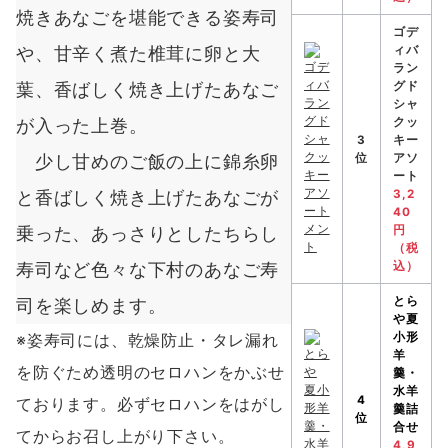
焼きあなごを堪能できる姿寿司
ゴデ
や、甘辛く煮た椎茸に卵と大
ィバ
ラン
葉、香ばしく焼き上げたあなご
グド
シャ
が入った上巻。
クッ
3
キー
少し甘めのご飯の上に錦糸卵
位
アソ
ート
と香ばしく焼き上げたあなごが
3,2
40
乗った、あっさりとしたちらし
円
（税
寿司など色々な下村のあなご寿
込）
とら
司を楽しめます。
や
夏
※姿寿司には、乾燥防止・タレ漏れ
小形
羊
を防ぐため透明のセロハンをかぶせ
羹・
水羊
4
ております。必ずセロハンをはがし
羹詰
位
合せ
てからお召し上がり下さい。
4,9