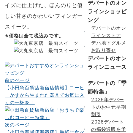
デパートのオン
イズに仕上げた、ほんのりと優
ラインショッピ
しい甘さのかわいいフィンガー
ング
スイーツ。
デパートのオン
ラインストア
※価格は全て税込みです。
デパ地下グルメ
お取り寄せ
デパートのオン
ラインニュース
前のページ
投
デパートの「季
【小田急百貨店新宿店情報】コーヒ
稿
節特集」
ーかすから生まれた器具でお気に入
2026年デパー
ナ
りの一杯を！
トのお中元早期
ビ
割引
ゲ
2026デパート
次のページ
の福袋通販を予
ー
【小田急百貨店新宿店】手軽に食べ