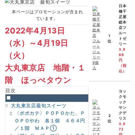
日本
本ページはプロモーションが含まれ
橋千
疋屋
ています。
総本
店フ
2022年4月13日
ルー
1
トゼ
（水）～4月19日
位
リー
3,8
（火）
88
円
大丸東京店 地階・１
（税
込）
階 ほっぺタウン
目次
ヨッ
クモ
ック
大丸東京店最旬スイーツ
サン
〈ポポカテ〉ＰＯＰＯかた、Ｐ
クデ
2
リス
ＯＰＯやわ 各１個 ４６４円
位
3,6
／１階 ＭＡＰ①
72
円