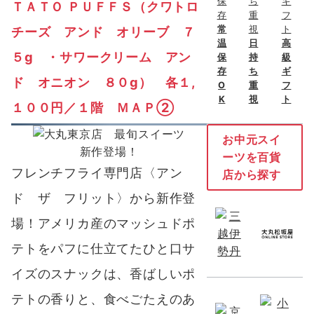
ＴＡＴＯ ＰＵＦＦＳ（クワトロ
常
チーズ アンド オリーブ ７
温
日
高
５g ・サワークリーム アン
保
持
級
存
ち
ギ
ド オニオン ８０g） 各１,
O
重
フ
K
視
ト
１００円／１階 ＭＡＰ②
お中元スイ
新作登場！
ーツを百貨
フレンチフライ専門店〈アン
店から探す
ド ザ フリット〉から新作登
場！アメリカ産のマッシュドポ
テトをパフに仕立てたひと口サ
イズのスナックは、香ばしいポ
テトの香りと、食べごたえのあ