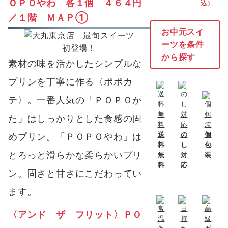
ＯＰＯやわ 各１個 ４６４円
込）
／１階 ＭＡＰ①
お中元スイ
ーツを条件
初登場！
から探す
素材の味を活かしたシンプルな
プリンを丁寧に作る〈ポポカ
テ〉。一番人気の「ＰＯＰＯか
た」はしっかりとした食感の固
送
の
個
めプリン。「ＰＯＰＯやわ」は
料
し
包
とろっと滑らかな柔らかいプリ
無
対
装
料
応
ン。固さと甘さにこだわってい
ます。
〈
アンド ザ フリット〉ＰＯ