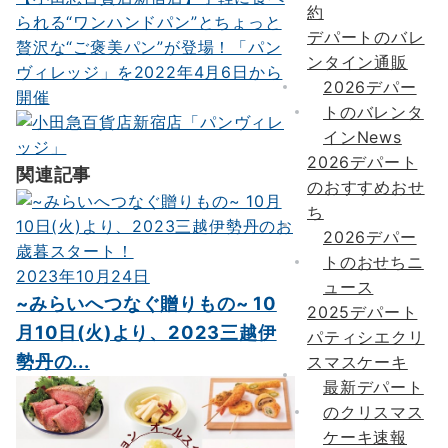
約
られる“ワンハンドパン”とちょっと
シ
デパートのバレ
贅沢な“ご褒美パン”が登場！「パン
ョ
ンタイン通販
ヴィレッジ」を2022年4月6日から
2026デパー
ン
開催
トのバレンタ
インNews
2026デパート
関連記事
のおすすめおせ
ち
2026デパー
トのおせちニ
2023年10月24日
ュース
~みらいへつなぐ贈りもの~ 10
2025デパート
月10日(火)より、2023三越伊
パティシエクリ
勢丹の...
スマスケーキ
最新デパート
のクリスマス
ケーキ速報