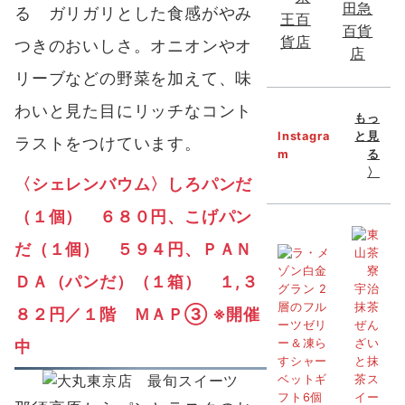
る ガリガリとした食感がやみ
つきのおいしさ。オニオンやオ
リーブなどの野菜を加えて、味
わいと見た目にリッチなコント
もっ
Instagra
と見
ラストをつけています。
m
る
〉
〈シェレンバウム〉しろパンだ
（１個） ６８０円、こげパン
だ（１個） ５９４円、ＰＡＮ
ＤＡ（パンだ）（１箱） １,３
８２円／１階 ＭＡＰ③
※開催
中