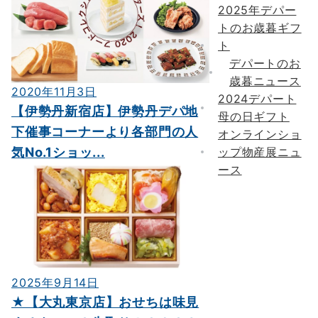
2025年デパー
トのお歳暮ギフ
ト
デパートのお
歳暮ニュース
2020年11月3日
2024デパート
【伊勢丹新宿店】伊勢丹デパ地
母の日ギフト
下催事コーナーより各部門の人
オンラインショ
気No.1ショッ...
ップ物産展ニュ
ース
2025年9月14日
★【大丸東京店】おせちは味見