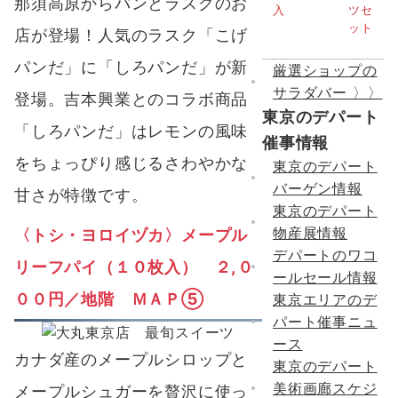
那須高原からパンとラスクのお
店が登場！人気のラスク「こげ
パンだ」に「しろパンだ」が新
厳選ショップの
サラダバー 〉〉
登場。吉本興業とのコラボ商品
東京のデパート
「しろパンだ」はレモンの風味
催事情報
をちょっぴり感じるさわやかな
東京のデパート
バーゲン情報
甘さが特徴です。
東京のデパート
物産展情報
〈
トシ・ヨロイヅカ〉メープル
デパートのワコ
リーフパイ（１０枚入） ２,０
ールセール情報
００円／地階 ＭＡＰ⑤
東京エリアのデ
パート催事ニュ
ース
カナダ産のメープルシロップと
東京のデパート
美術画廊スケジ
メープルシュガーを贅沢に使っ