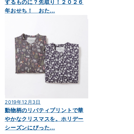
するものに？先取り！２０２６
年おせち！ おた...
2019年12月3日
動物柄のリバティプリントで華
やかなクリスマスを。ホリデー
シーズンにぴった...