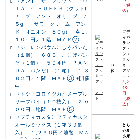
〈アンド ザ フリット〉ＰＯ
（税
ＴＡＴＯ ＰＵＦＦＳ（クワトロ
込）
チーズ アンド オリーブ ７
５g ・サワークリーム アン
ド オニオン ８０g） 各１,
ゴデ
ィバ
１００円／１階 ＭＡＰ②
ラン
〈シェレンバウム〉しろパンだ
グド
シャ
（１個） ６８０円、こげパン
クッ
だ（１個） ５９４円、ＰＡＮ
3
キー
ＤＡ（パンだ）（１箱） １,３
位
アソ
ート
８２円／１階 ＭＡＰ③ ※開催
3,2
中
40
〈トシ・ヨロイヅカ〉メープル
円
（税
リーフパイ（１０枚入） ２,０
込）
００円／地階 ＭＡＰ⑤
〈プティカスタ〉プティカスタ
オールミックス（１箱３０個
とら
や
夏
入） １,２９６円／地階 ＭＡ
小形