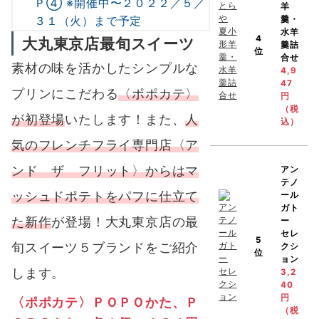
Ｐ④ ※開催中〜２０２２／５／
羊
３１（火）まで予定
羹・
水羊
4
大丸東京店最旬スイーツ
羹詰
位
合せ
素材の味を活かしたシンプルな
4,9
47
プリンにこだわる
〈ポポカテ〉
円
（税
が初登場
いたします！また、
人
込）
気のフレンチフライ専門店〈ア
ンド ザ フリット〉からはマ
アン
テノ
ッシュドポテトをパフに仕立て
ール
ガト
た新作
が登場！大丸東京店の最
ー
セレ
5
旬スイーツ５ブランドをご紹介
クシ
位
ョン
します。
3,2
40
円
〈ポポカテ〉ＰＯＰＯかた、Ｐ
（税