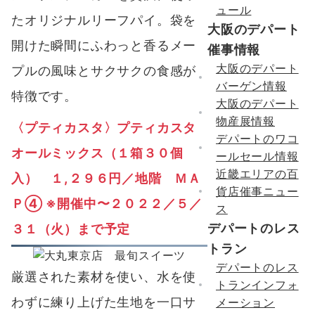
ュール
たオリジナルリーフパイ。袋を
大阪のデパート
開けた瞬間にふわっと香るメー
催事情報
大阪のデパート
プルの風味とサクサクの食感が
バーゲン情報
特徴です。
大阪のデパート
物産展情報
〈
プティカスタ〉プティカスタ
デパートのワコ
オールミックス（１箱３０個
ールセール情報
近畿エリアの百
入） １,２９６円／地階 ＭＡ
貨店催事ニュー
Ｐ④
※開催中〜２０２２
／
５／
ス
デパートのレス
３１（火）まで予定
トラン
デパートのレス
厳選された素材を使い、水を使
トランインフォ
わずに練り上げた生地を一口サ
メーション