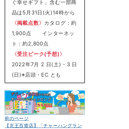
ぐ幸せギフト」含む一部商
品は5月31日(火)14時から
〈掲載点数〉
カタログ：約
1,900点 インターネッ
ト：約2,800点
〈受注ピーク(予想)〉
2022年7月 2 日(土)・3 日
(日)※店頭・EC とも
前のページ
投
【京王百貨店】「チャーハングラン