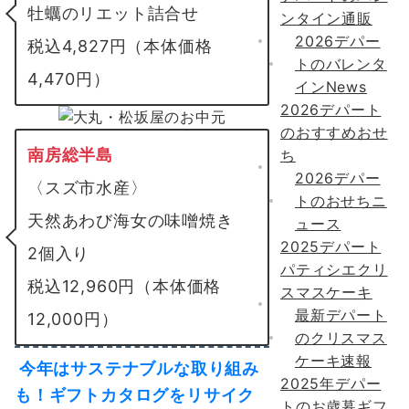
牡蠣のリエット詰合せ
ンタイン通販
2026デパー
税込4,827円（本体価格
トのバレンタ
4,470円）
インNews
2026デパート
のおすすめおせ
南房総半島
ち
2026デパー
〈スズ市水産〉
トのおせちニ
天然あわび海女の味噌焼き
ュース
2025デパート
2個入り
パティシエクリ
税込12,960円（本体価格
スマスケーキ
最新デパート
12,000円）
のクリスマス
ケーキ速報
今年はサステナブルな取り組み
2025年デパー
も！ギフトカタログをリサイク
トのお歳暮ギフ