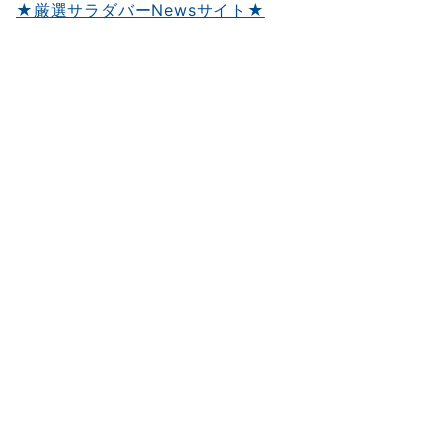
★厳選サラダバーNewsサイト★