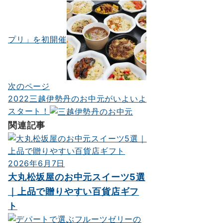
稿
ナ
ビ
プリ」を初開催
ゲ
ー
シ
次のページ
2022三越伊勢丹のお中元がいよいよ
ョ
スタート！
ン
関連記事
2026年6月7日
大丸松坂屋のお中元スイーツ5選
｜上品で贈りやすい百貨店ギフ
ト