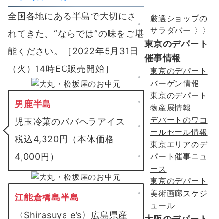
全国各地にある半島で大切にさ
厳選ショップの
サラダバー 〉〉
れてきた、“ならでは”の味をご堪
東京のデパート
能ください。［2022年5月31日
催事情報
（火）14時EC販売開始］
東京のデパート
バーゲン情報
東京のデパート
男鹿半島
物産展情報
デパートのワコ
児玉冷菓のババヘラアイス
ールセール情報
税込4,320円（本体価格
東京エリアのデ
パート催事ニュ
4,000円）
ース
東京のデパート
美術画廊スケジ
江能倉橋島半島
ュール
〈Shirasuya e’s〉広島県産
大阪のデパート