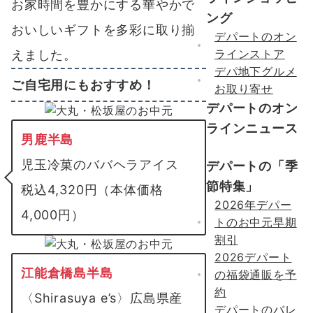
お家時間を豊かにする華やかで
ング
おいしいギフトを多彩に取り揃
デパートのオン
ラインストア
えました。
デパ地下グルメ
ご自宅用にもおすすめ！
お取り寄せ
デパートのオン
ラインニュース
男鹿半島
児玉冷菓のババヘラアイス
デパートの「季
節特集」
税込4,320円（本体価格
2026年デパー
4,000円）
トのお中元早期
割引
2026デパート
江能倉橋島半島
の福袋通販を予
約
〈Shirasuya e’s〉広島県産
デパートのバレ