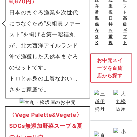
6,670円）
日本のまぐろ漁業を次世代
常
温
日
高
につなぐため“乗組員ファー
保
持
級
存
ち
ギ
スト”を掲げる第一昭福丸
O
重
フ
K
視
ト
が、北大西洋アイルランド
沖で漁獲した天然本まぐろ
お中元スイ
のセットです。
ーツを百貨
店から探す
トロと赤身の上質なおいし
さをご家庭で。
〈Vege Palette&Vegete〉
SDGs無添加野菜スープ＆夏
のカレールウ