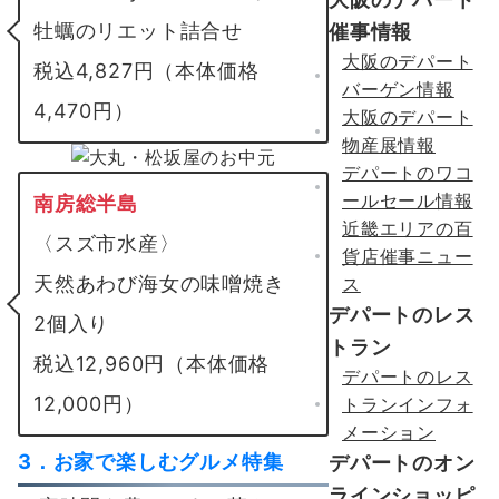
催事情報
牡蠣のリエット詰合せ
大阪のデパート
税込4,827円（本体価格
バーゲン情報
4,470円）
大阪のデパート
物産展情報
デパートのワコ
ールセール情報
南房総半島
近畿エリアの百
〈スズ市水産〉
貨店催事ニュー
天然あわび海女の味噌焼き
ス
デパートのレス
2個入り
トラン
税込12,960円（本体価格
デパートのレス
12,000円）
トランインフォ
メーション
3．お家で楽しむグルメ特集
デパートのオン
ラインショッピ