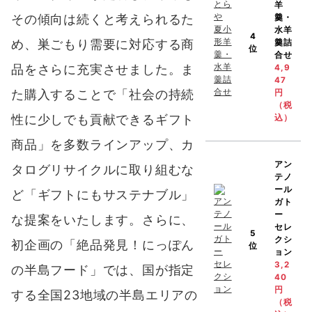
羊
その傾向は続くと考えられるた
羹・
水羊
4
め、巣ごもり需要に対応する商
羹詰
位
合せ
品をさらに充実させました。ま
4,9
47
た購入することで「社会の持続
円
（税
性に少しでも貢献できるギフト
込）
商品」を多数ラインアップ、カ
アン
タログリサイクルに取り組むな
テノ
ール
ど「ギフトにもサステナブル」
ガト
ー
な提案をいたします。さらに、
セレ
5
クシ
初企画の「絶品発見！にっぽん
位
ョン
3,2
の半島フード」では、国が指定
40
円
する全国23地域の半島エリアの
（税