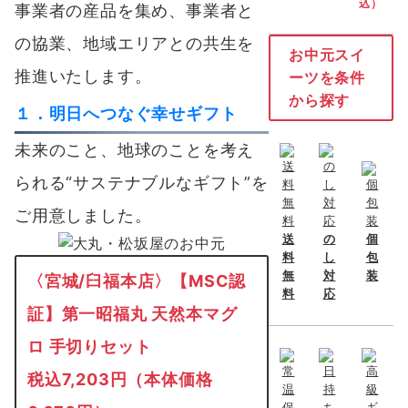
込）
事業者の産品を集め、事業者と
の協業、地域エリアとの共生を
お中元スイ
推進いたします。
ーツを条件
から探す
１．明日へつなぐ幸せギフト
未来のこと、地球のことを考え
られる“サステナブルなギフト”を
ご用意しました。
送
の
個
料
し
包
無
対
装
〈宮城/臼福本店〉【MSC認
料
応
証】第一昭福丸 天然本マグ
ロ 手切りセット
税込7,203円（本体価格