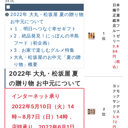
目次
日本
橋千
2022年 大丸・松坂屋 夏の贈り物
疋屋
総本
お中元について
店フ
１．明日へつなぐ幸せギフト
ルー
1
2．絶品発見！にっぽんの半島
トゼ
位
リー
フード（初企画）
3,8
3．お家で楽しむグルメ特集
88
大丸・松坂屋のお中元「夏の贈
円
（税
り物」概要
込）
2022年 大丸・松坂屋 夏
の贈り物 お中元について
ヨッ
クモ
インターネット承り
ック
サン
2022年5月10日（火）14
クデ
2
リス
位
時～8月7日（日）14時 、
3,6
72
店頭承り 2022年6月1日
円