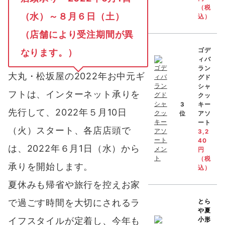
（税
（水）～８月６日（土）
込）
（店舗により受注期間が異
ゴデ
なります。）
ィバ
ラン
大丸・松坂屋の2022年お中元ギ
グド
シャ
フトは、インターネット承りを
クッ
3
キー
先行して、2022年５月10日
位
アソ
ート
（火）スタート、各店店頭で
3,2
40
は、2022年６月1日（水）から
円
（税
承りを開始します。
込）
夏休みも帰省や旅行を控えお家
で過ごす時間を大切にされるラ
とら
や
夏
イフスタイルが定着し、今年も
小形