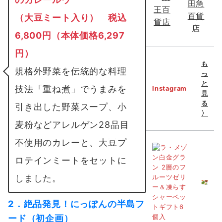
（大豆ミート入り） 税込
6,800円（本体価格6,297
円）
も
規格外野菜を伝統的な料理
っ
と
技法「重ね煮」でうまみを
Instagram
見
る
引き出した野菜スープ、小
〉
麦粉などアレルゲン28品目
不使用のカレーと、大豆プ
ロテインミートをセットに
しました。
2．絶品発見！にっぽんの半島フ
ード（初企画）