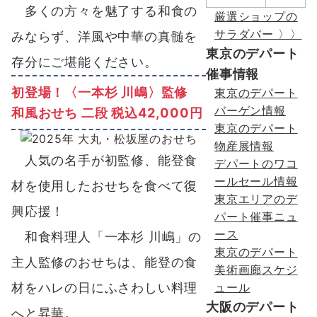
多くの方々を魅了する和食の
厳選ショップの
サラダバー 〉〉
みならず、洋風や中華の真髄を
東京のデパート
存分にご堪能ください。
催事情報
初登場！〈一本杉 川嶋〉監修
東京のデパート
バーゲン情報
和風おせち 二段 税込42,000円
東京のデパート
物産展情報
人気の名手が初監修、能登食
デパートのワコ
ールセール情報
材を使用したおせちを食べて復
東京エリアのデ
興応援！
パート催事ニュ
ース
和食料理人「一本杉 川嶋」の
東京のデパート
主人監修のおせちは、能登の食
美術画廊スケジ
ュール
材をハレの日にふさわしい料理
大阪のデパート
へと昇華。