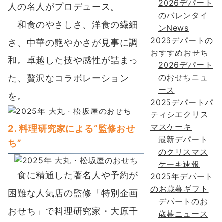
2026デパート
人の名人がプロデュース。
のバレンタイ
和食のやさしさ、洋食の繊細
ンNews
2026デパートの
さ、中華の艶やかさが見事に調
おすすめおせち
和。卓越した技や感性が詰まっ
2026デパート
のおせちニュ
た、贅沢なコラボレーション
ース
を。
2025デパートパ
ティシエクリス
マスケーキ
2. 料理研究家による“監修おせ
最新デパート
ち”
のクリスマス
ケーキ速報
食に精通した著名人や予約が
2025年デパート
のお歳暮ギフト
困難な人気店の監修「特別企画
デパートのお
おせち」で料理研究家・大原千
歳暮ニュース