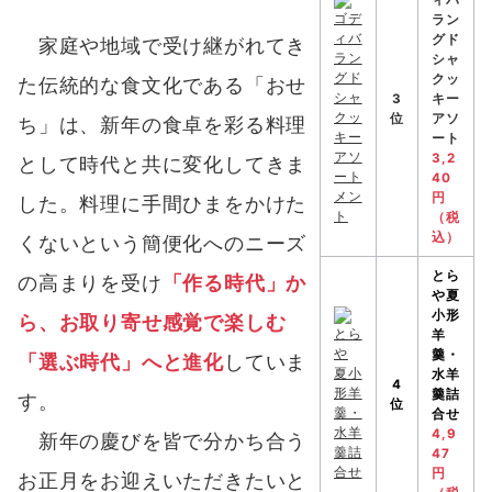
ィバ
ラン
グド
家庭や地域で受け継がれてき
シャ
クッ
た伝統的な食文化である「おせ
3
キー
位
アソ
ち」は、新年の食卓を彩る料理
ート
3,2
として時代と共に変化してきま
40
円
した。料理に手間ひまをかけた
（税
込）
くないという簡便化へのニーズ
とら
の高まりを受け
「作る時代」か
や
夏
小形
ら、お取り寄せ感覚で楽しむ
羊
羹・
「選ぶ時代」へと進化
していま
水羊
4
羹詰
す。
位
合せ
4,9
新年の慶びを皆で分かち合う
47
円
お正月をお迎えいただきたいと