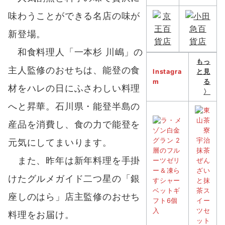
味わうことができる名店の味が
新登場。
和食料理人「一本杉 川嶋」の
もっ
主人監修のおせちは、能登の食
Instagra
と見
m
る
材をハレの日にふさわしい料理
〉
へと昇華。石川県・能登半島の
産品を消費し、食の力で能登を
元気にしてまいります。
また、昨年は新年料理を手掛
けたグルメガイド二つ星の「銀
座しのはら」店主監修のおせち
料理をお届け。