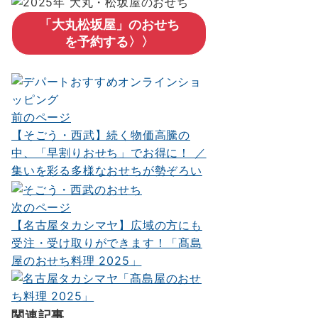
「大丸松坂屋」のおせち
を予約する〉〉
前のページ
投
【そごう・西武】続く物価高騰の
稿
中、「早割りおせち」でお得に！ ／
ナ
集いを彩る多様なおせちが勢ぞろい
ビ
次のページ
ゲ
【名古屋タカシマヤ】広域の方にも
ー
受注・受け取りができます！「髙島
屋のおせち料理 2025」
シ
ョ
ン
関連記事