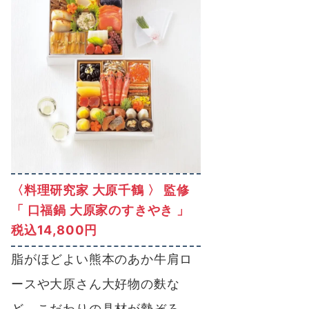
〈料理研究家 大原千鶴 〉 監修
「 口福鍋 大原家のすきやき 」
税込14,800円
脂がほどよい熊本のあか牛肩ロ
ースや大原さん大好物の麩な
ど、こだわりの具材が勢ぞろ