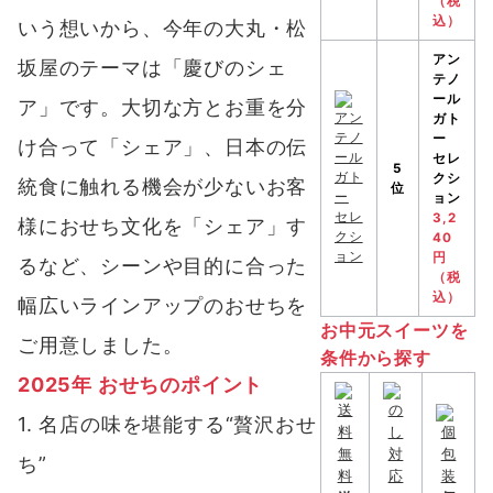
（税
込）
いう想いから、今年の大丸・松
アン
坂屋のテーマは「慶びのシェ
テノ
ール
ア」です。大切な方とお重を分
ガト
ー
け合って「シェア」、日本の伝
セレ
5
クシ
統食に触れる機会が少ないお客
位
ョン
3,2
様におせち文化を「シェア」す
40
円
るなど、シーンや目的に合った
（税
込）
幅広いラインアップのおせちを
お中元スイーツを
ご用意しました。
条件から探す
2025年 おせちのポイント
1. 名店の味を堪能する“贅沢おせ
ち”