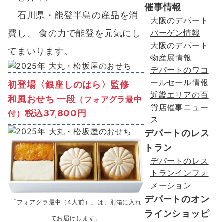
催事情報
石川県・能登半島の産品を消
大阪のデパート
バーゲン情報
費し、 食の力で能登を元気にし
大阪のデパート
てまいります。
物産展情報
デパートのワコ
ールセール情報
初登場〈銀座しのはら〉監修
近畿エリアの百
和風おせち 一段
（フォアグラ最中
貨店催事ニュー
税込37,800円
付）
ス
デパートのレス
トラン
デパートのレス
トランインフォ
メーション
デパートのオン
「フォアグラ最中（4人前）」は、別箱に入れ
ラインショッピ
てお届けします。