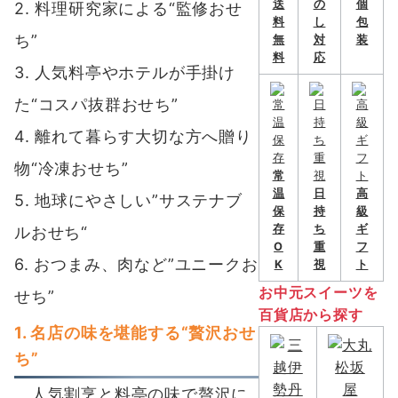
送
の
個
2. 料理研究家による“監修おせ
料
し
包
ち”
無
対
装
料
応
3. 人気料亭やホテルが手掛け
た“コスパ抜群おせち”
4. 離れて暮らす大切な方へ贈り
物“冷凍おせち”
常
温
日
高
5. 地球にやさしい”サステナブ
保
持
級
存
ち
ギ
ルおせち“
O
重
フ
6. おつまみ、肉など”ユニークお
K
視
ト
お中元スイーツを
せち”
百貨店から探す
1. 名店の味を堪能する“贅沢おせ
ち”
人気割烹と料亭の味で贅沢に