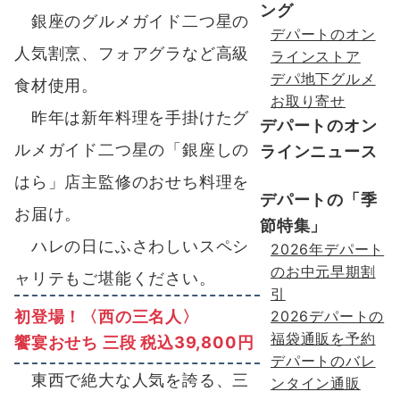
ング
銀座のグルメガイド二つ星の
デパートのオン
人気割烹、フォアグラなど高級
ラインストア
デパ地下グルメ
食材使用。
お取り寄せ
昨年は新年料理を手掛けたグ
デパートのオン
ルメガイド二つ星の「銀座しの
ラインニュース
はら」店主監修のおせち料理を
デパートの「季
お届け。
節特集」
ハレの日にふさわしいスペシ
2026年デパート
のお中元早期割
ャリテもご堪能ください。
引
初登場！〈西の三名人〉
2026デパートの
福袋通販を予約
饗宴おせち 三段 税込39,800円
デパートのバレ
東西で絶大な人気を誇る、三
ンタイン通販