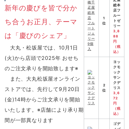
疋屋
総本
新年の慶びを皆で分か
店フ
ルー
1
ち合うお正月、テーマ
トゼ
位
リー
3,8
は「慶びのシェア」
88
円
（税
大丸・松坂屋では、10月1日
込）
(火)から店頭で2025年 おせち
ヨッ
クモ
のご注文承りを開始致します※
ック
サン
また、大丸松坂屋オンライン
クデ
2
リス
ストアでは、先行して9月20日
位
3,6
72
(金)14時からご注文承りを開始
円
（税
いたします。※店舗により承り期
込）
間が一部異なります
ゴデ