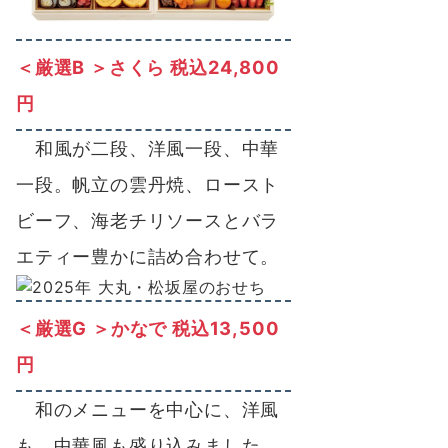
＜厳選B ＞さくら 税込24,800
円
和風が二段、洋風一段、中華
一段。帆立の雲丹焼、ロースト
ビーフ、海老チリソースとバラ
エティー豊かに詰め合わせて。
＜厳選G ＞かなで 税込13,500
円
和のメニューを中心に、洋風
も、中華風も盛り込みました。