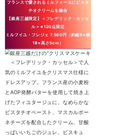
フランスで愛されるミルフィーユにピスタ
チオクリームを融合
【銀座三越限定】＜フレデリック・カッセ
ル＞
※120点限定
ミルフイユ・フレジェ
7,560円（約縦9×横
18×⾼さ5cm）
＜フレデリック・カッセル＞で⼈
気のミルフイユをクリスマス仕様に
ドレスアップ。フランス産の⼩⻨粉
とAOP発酵バターを使⽤して焼き上
げたフィユタージュに、なめらかな
ピスタチオペースト、マスカルポー
ネチーズを配合したクリーム、⽢酸
っぱいいちごのジュレ、ビスキュ