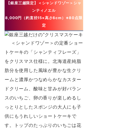
【銀座三越限定】＜シャンドワゾー＞シャ
ンティノエル
8,000円（約直径15×⾼さ6cm）※80点限
定
＜シャンドワゾー＞の定番ショー
トケーキの「シャンティフレーズ」
をクリスマス仕様に。北海道産純脂
肪分を使⽤した⾵味が豊かな⽣クリ
ームと濃厚かつなめらかなカスター
ドクリーム、酸味と⽢みが好バラン
スのいちご、卵の⾹りが楽しめるし
っとりとしたスポンジの⼤⼈にも⼦
供にもうれしいショートケーキで
す。トップのたっぷりのいちごは花