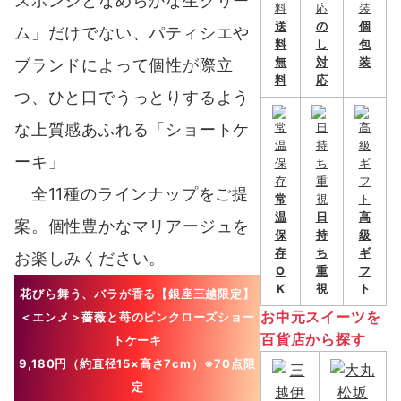
スポンジとなめらかな⽣クリー
送
の
個
ム」だけでない、パティシエや
料
し
包
無
対
装
ブランドによって個性が際⽴
料
応
つ、ひと⼝でうっとりするよう
な上質感あふれる「ショートケ
ーキ」
全11種のラインナップをご提
常
温
日
高
案。個性豊かなマリアージュを
保
持
級
存
ち
ギ
お楽しみください。
O
重
フ
K
視
ト
花びら舞う、バラが香る
【銀座三越限定】
お中元スイーツを
＜エンメ＞薔薇と苺のピンクローズショー
百貨店から探す
トケーキ
9,180円（約直径15×⾼さ7cm）
※70点限
定