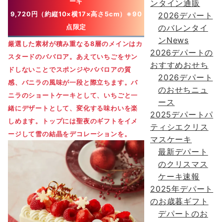
ーキ
ンタイン通販
9,720円（約縦10×横17×⾼さ5cm）※90
2026デパート
のバレンタイ
点限定
ンNews
厳選した素材が積み重なる8層のメインはカ
2026デパートの
スタードのババロア。あえていちごをサン
おすすめおせち
ドしないことでスポンジやババロアの質
2026デパート
感、バニラの⾵味が⼀段と際⽴ちます。バ
のおせちニュ
ニラのショートケーキとして、いちごと⼀
ース
緒にデザートとして、変化する味わいを楽
2025デパートパ
しめます。トップには聖夜のギフトをイメ
ティシエクリス
ージして雪の結晶をデコレーションを。
マスケーキ
最新デパート
のクリスマス
ケーキ速報
2025年デパート
のお歳暮ギフト
デパートのお