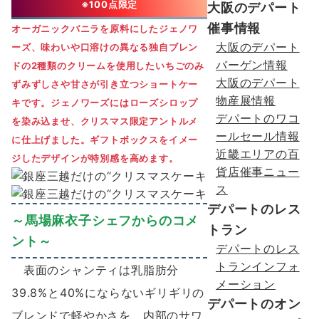
※100点限定
大阪のデパート
催事情報
オーガニックバニラを原料にしたジェノワ
大阪のデパート
ーズ、味わいや⼝溶けの異なる独⾃ブレン
バーゲン情報
ドの2種類のクリームを使⽤したいちごのみ
大阪のデパート
ずみずしさや⽢さが引き⽴つショートケー
物産展情報
キです。ジェノワーズにはローズシロップ
デパートのワコ
を染み込ませ、クリスマス限定アントルメ
ールセール情報
に仕上げました。ギフトボックスをイメー
近畿エリアの百
ジしたデザインが特別感を⾼めます。
貨店催事ニュー
ス
デパートのレス
～⾺場⿇⾐⼦シェフからのコメ
トラン
ント～
デパートのレス
トランインフォ
表⾯のシャンティは乳脂肪分
メーション
39.8%と40%にならないギリギリの
デパートのオン
ブレンドで軽やかさを、内部のサワ