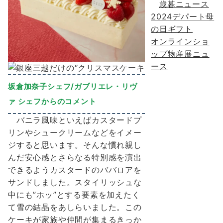
歳暮ニュース
2024デパート母
の日ギフト
オンラインショ
ップ物産展ニュ
ース
坂倉加奈⼦シェフ/ガブリエレ・リヴ
ァ シェフからのコメント
バニラ⾵味といえばカスタードプ
リンやシュークリームなどをイメー
ジすると思います。そんな慣れ親し
んだ安⼼感とさらなる特別感を演出
できるようカスタードのババロアを
サンドしました。スタイリッシュな
中にも”ホッ”とする要素を加えたく
て雪の結晶をあしらいました。この
ケーキが家族や仲間が集まるきっか