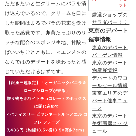
ただきたいと⽣クリームにバラを漬
け込んでいるので、クリームを⼝に
厳選ショップの
サラダバー 〉〉
した瞬間はまるでバラの花束を受け
東京のデパート
取った感覚です。卵⻩たっぷりのリ
催事情報
ッチな配合のスポンジ⽣地、⽢酸っ
東京のデパート
ぱいいちごとともに、＜エンメ＞の
バーゲン情報
ならではのデザートを味わったと感
東京のデパート
物産展情報
じていただけるはずです。
デパートのワコ
【銀座三越限定】
「オーガニックバニラ＆
ールセール情報
ローズシロップが香る」
東京エリアのデ
贈り物をホワイトチョコレートのボックス
パート催事ニュ
に閉じ込めて
ース
＜パティスリー ビヤンネートル＞ノエル コ
東京のデパート
フレ フレーズ
美術画廊スケジ
7,436円（約縦13.5×横13.5×⾼さ7cm）
ュール