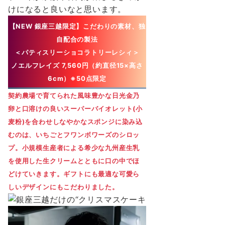
けになると良いなと思います。
【NEW 銀座三越限定】
こだわりの素材、独
自配合の製法
＜パティスリーショコラトリーレシィ＞
ノエルフレイズ 7,560円（約直径15×⾼さ
6cm）※50点限定
契約農場で育てられた⾵味豊かな⽇光⾦乃
卵と⼝溶けの良いスーパーバイオレット(⼩
⻨粉)を合わせしなやかなスポンジに染み込
むのは、いちごとフワンボワーズのシロッ
プ。⼩規模⽣産者による希少な九州産⽣乳
を使⽤した⽣クリームとともに⼝の中でほ
どけていきます。ギフトにも最適な可愛ら
しいデザインにもこだわりました。