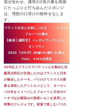
混ぜ合わせ、通常の2倍の量を両⾯
にたっぷりと打ち込んだスポンジ
は、理想の⼝溶けの根幹をなしま
す。
フランス文化と伝統にふれる・・・いちご×
フルーツの輝き
【銀座三越限定】＜レガレヴ＞フレジェ・
タンブラン
2024 7,001円（約縦14×横6.5×⾼さ
7cm） ※100点限定
26年以上フランスでパティシエを勤めた佐
藤亮太郎⽒が⽬指したのはフランスと⽇本
が融合したケーキ。パリのクリスマスの家
庭を表現したアントルメとして、ヨーロッ
パの冬をイメージしたフルーツと⽇本のケ
ーキではお馴染みの国産いちごを使⽤した
特製のフレジェです。家族で楽しむパリの