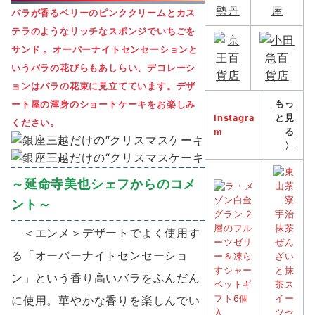
バラが⾹るベリーのピンククリームとカス
テラのようなリッチなスポンジでいちごを
サンド 。オーバーナイトセンセーションと
いうバラの花びらもあしらい、デコレーシ
ョンはバラの花束に⾒⽴てています。デザ
もっ
ート屋の渾⾝のショートケーキをお楽しみ
Instagra
と見
ください。
m
る
〉
～延命寺美也シェフからのコメ
ント～
＜エンメ＞デザートでよく使⽤す
る「オーバーナイトセンセーショ
ン」という⾹り⾼いバラをふんだん
に使⽤。華やかな⾹りを楽しんでい