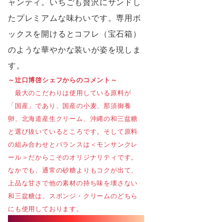
ャンティ。いちごも贅沢にサンドし
たプレミアムな味わいです。専⽤ボ
ックスを開けるとコフレ（宝⽯箱）
のような華やかな装いが姿を現しま
す。
～辻⼝博啓シェフからのコメント～
最⼤のこだわりは使⽤している原料が
「国産」であり、国産の⼩⻨、那須御養
卵、北海道産⽣クリーム、沖縄の和三盆糖
と選び抜いているところです。そして原料
の組み合わせとバランスは＜モンサンクレ
ール＞だからこそのオリジナリティです。
なかでも、通常の砂糖よりもコクが出て、
上品な⽢さで他の素材の持ち味を壊さない
和三盆糖は、スポンジ・クリームのどちら
にも使⽤しております。