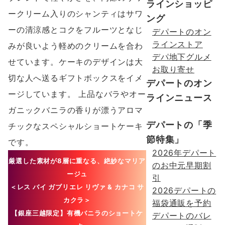
ラインショッピ
ークリーム⼊りのシャンティはサワ
ング
ーの清涼感とコクをフルーツとなじ
デパートのオン
ラインストア
みが良いよう軽めのクリームを合わ
デパ地下グルメ
せています。ケーキのデザインは⼤
お取り寄せ
切な⼈へ送るギフトボックスをイメ
デパートのオン
ージしています。 上品なバラやオー
ラインニュース
ガニックバニラの⾹りが漂うアロマ
デパートの「季
チックなスペシャルショートケーキ
節特集」
です。
2026年デパート
厳選した素材が8層に重なる、絶妙なマリア
のお中元早期割
ージュ
引
＜レス バイ ガブリエレ リヴァ & カナコ サ
2026デパートの
カクラ＞
福袋通販を予約
【銀座三越限定】
有機バニラのショートケ
デパートのバレ