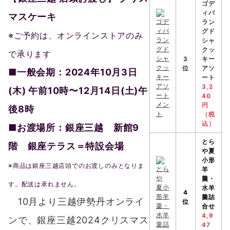
ゴデ
ィバ
マスケーキ
ラン
グド
※ご予約は、オンラインストアのみ
シャ
クッ
で承ります
3
キー
位
アソ
■一般会期：2024年10⽉3⽇
ート
3,2
(⽊) 午前10時〜12⽉14⽇(⼟)午
40
円
後8時
（税
込）
■
お渡場所：銀座三越 新館9
とら
階 銀座テラス＝特設会場
や
夏
小形
※商品は銀座三越店頭でのお渡しのみとなりま
羊
羹・
す。配送は承れません。
水羊
4
羹詰
10月より三越伊勢丹オンライ
位
合せ
4,9
ンで、銀座三越2024クリスマス
47