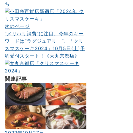
ち
ビ
ゲ
ー
次のページ
“メリハリ消費”に注目。今年のキー
シ
ワードは“ラグジュアリー”。「クリ
ョ
スマスケーキ2024」10月5日(土)予
ン
約受付スタート！《大丸京都店》
関連記事
2022年10月27日