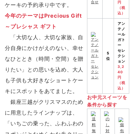
円
ケーキの予約承り中です。
（税
込）
今年のテーマはPrecious Gift
アン
～プレシャス ギフト
テノ
ール
「大切な人、大切な家族、自
ガト
ー
分自身にかけがえのない、幸せ
セレ
5
クシ
なひととき（時間・空間）を贈
位
ョン
3,2
りたい」との思いを込め、大⼈
40
円
も子供も⼤好きなショートケー
（税
込）
キにスポットをあてました。
お中元スイーツを
銀座三越がクリスマスのため
条件から探す
に⽤意したラインナップは、
「いちごの乗った、ふわふわの