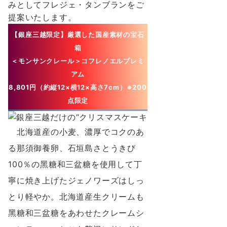
みとしてフレジェ・タンブランをご
提案いたします。
【銀座三越限定】
厳選した国産素材の宝石
箱
＜モンサンクレール＞コフレノエルプレミ
アム
8,801円（約縦12×横12×⾼さ7cm）※200
点限定
北海道産の⼩⻨、濃厚でコクのあ
る那須御養卵、⽯垣島さとうきび
100％の⿊糖和三盆糖を使⽤して丁
寧に焼き上げたジェノワーズはしっ
とり軽やか。北海道産⽣クリームも
⿊糖和三盆糖をあわせたクレームシ