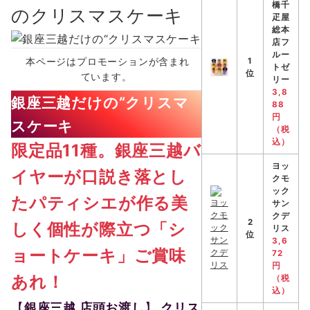
橋千
のクリスマスケーキ
疋屋
総本
店フ
ルー
本ページはプロモーションが含まれ
1
トゼ
位
ています。
リー
3,8
銀座三越だけの“クリスマ
88
円
スケーキ
（税
込）
限定品11種。銀座三越バ
ヨッ
イヤーが口説き落とし
クモ
ック
たパティシエが作る美
サン
クデ
2
しく個性が際立つ「シ
リス
位
3,6
ョートケーキ」ご賞味
72
円
あれ！
（税
込）
【
銀座三越 店頭お渡し
】
クリス