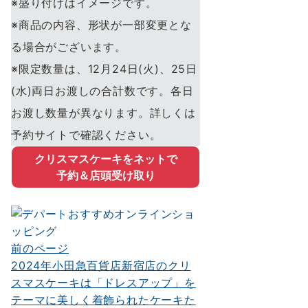
※盛り付けはイメージです。
※商品の内容、形状が一部変更とな
る場合がございます。
※限定数量は、12月24日(火)、25日
(水)両日お渡しの合計数です。各日
お渡し数量が異なります。詳しくは
予約サイトで確認ください。
クリスマスケーキをネットで
予約＆店頭受け取り
前のページ
投
2024年小田急百貨店新宿店のクリ
稿
スマスケーキは「ドレスアップ」を
ナ
テーマに美しく着飾られたケーキた