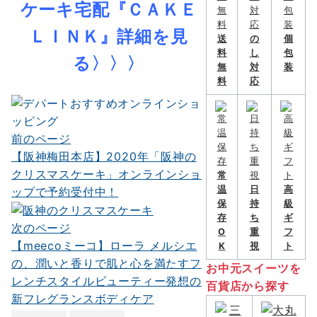
ケーキ宅配『ＣＡＫＥ
ＬＩＮＫ』詳細を見
送
の
個
料
し
包
る〉〉〉
無
対
装
料
応
前のページ
投
【阪神梅田本店】2020年「阪神の
稿
クリスマスケーキ」オンラインショ
常
ナ
温
日
高
ップで予約受付中！
保
持
級
ビ
存
ち
ギ
次のページ
O
重
フ
ゲ
【meecoミーコ】ローラ メルシエ
K
視
ト
ー
の、潤いと香りで肌と心を満たすフ
お中元スイーツを
レンチスタイルビューティー発想の
シ
百貨店から探す
新フレグランスボディケア
ョ