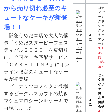
から売り切れ必至のキ
ゴデ
ィバ
ュートなケーキが新登
ラン
グド
場！！
シャ
クッ
阪急うめだ本店で大人気催
3
キー
位
アソ
事「うめだスヌーピーフェス
ート
3,2
ティバル２０２０」を皮切り
40
に、全国ケーキ宅配サービス
円
（税
『ＣＡＫＥ ＬＩＮＫ』にオン
込）
ライン限定のキュートなケー
とら
キが初登場。
や
夏
小形
ピーナッツコミックに登場
羊
するビーグルスカウトの焼き
羹・
水羊
マシュマロシーンをケーキで
4
羹詰
位
合せ
再現しました。
4,9