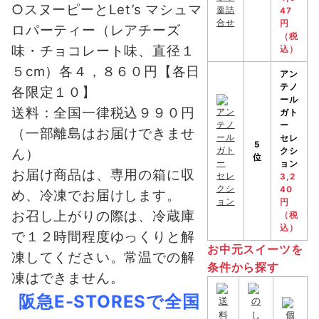
○スヌーピーとLet’s マシュマ
47
円
ロパーティー
（レアチーズ
（税
味・チョコレート味、直径１
込）
５cm）各４，８６０円【各日
アン
テノ
各限定１０】
ール
送料：全国一律税込９９０円
ガト
ー
（一部離島はお届けできませ
セレ
5
ん）
クシ
位
ョン
お届け商品は、専用の箱に収
3,2
40
め、冷凍でお届けします。
円
お召し上がりの際は、冷蔵庫
（税
込）
で１２時間程度ゆっくりと解
お中元スイーツを
凍してください。常温での解
条件から探す
凍はできません。
阪急E-STORESで全国