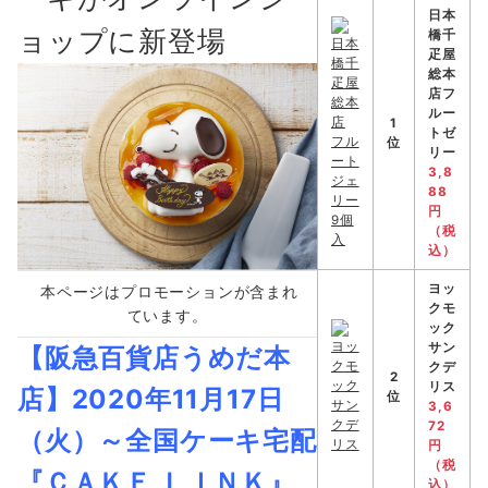
日本
ョップに新登場
橋千
疋屋
総本
店フ
ルー
1
トゼ
位
リー
3,8
88
円
（税
込）
ヨッ
本ページはプロモーションが含まれ
クモ
ています。
ック
サン
【阪急百貨店うめだ本
クデ
2
リス
店】2020年11月17日
位
3,6
72
（火）～全国ケーキ宅配
円
（税
『ＣＡＫＥ ＬＩＮＫ』
込）