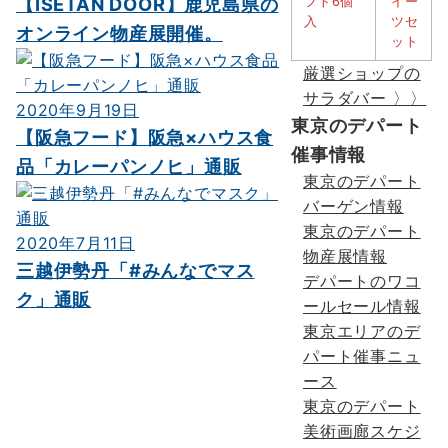
【ISETAN DOOR】鹿児島県の
オンライン物産展開催。
厳選ショップの
サラダバー 〉〉
2020年9月19日
東京のデパート
【阪急フード】阪急×ハウス食
催事情報
品「カレーパンノヒ」通販
東京のデパート
バーゲン情報
東京のデパート
2020年7月11日
物産展情報
三越伊勢丹「#みんなでマス
デパートのワコ
ク」通販
ールセール情報
東京エリアのデ
パート催事ニュ
ース
東京のデパート
美術画廊スケジ