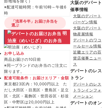
部地域を除く）
大阪のデパート
※配達可能時間：午前10時～午後6
催事情報
時
大阪のデパート
「浅草今半」お届け弁当を
バーゲン情報
選ぶ
大阪のデパート
明
物産展情報
デパートのワコ
治座（めいじざ）のお弁当
ールセール情報
近畿エリアの百
お申し込み
貨店催事ニュー
商品お届けの10日前
ス
※同一ブランドのお弁当のご注文に
デパートのレス
限ります。
トラン
配達可能条件：お届けエリア・金額
東京都23区内：10,000円以上 た
デパートのレス
だし大田区・目黒区・豊島区・足立
トランインフォ
区・北区・葛飾区・世田谷区・杉並
メーション
区・中野区は20,000円以上
デパートのオン
※配達可能時間：午前10時～午後6