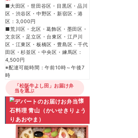
■大田区・世田谷区・目黒区・品川
区・渋谷区・中野区・新宿区・港
区：3,000円
■荒川区・北区・葛飾区・墨田区・
文京区・足立区・台東区・江戸川
区・江東区・板橋区・豊島区・千代
田区・杉並区・中央区・練馬区：
4,500円
※配達可能時間：午前10時～午後7
時
「松阪牛よし田」お届け弁
当を選ぶ
懐
石料理 青山（かいせきりょう
りあおやま）