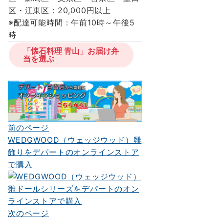
区・江東区：20,000円以上
※配達可能時間：午前10時～午後5
時
「懐石料理 青山」お届け弁
当を選ぶ
前のページ
投
WEDGWOOD（ウェッジウッド）雛
稿
飾りをデパートのオンラインストア
ナ
で購入
ビ
ゲ
ー
次のページ