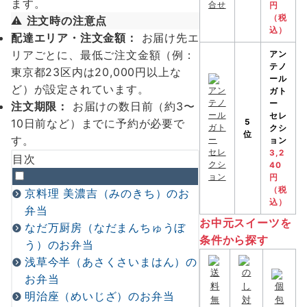
ます。
円
（税
⚠️
注文時の注意点
込）
配達エリア・注文金額：
お届け先エ
リアごとに、最低ご注文金額（例：
アン
テノ
東京都23区内は20,000円以上な
ール
ど）が設定されています。
ガト
ー
注文期限：
お届けの数日前（約3〜
セレ
10日前など）までに予約が必要で
5
クシ
位
す。
ョン
3,2
目次
40
円
（税
京料理 美濃吉（みのきち）のお
込）
弁当
お中元スイーツを
なだ万厨房（なだまんちゅうぼ
条件から探す
う）のお弁当
浅草今半（あさくさいまはん）の
お弁当
明治座（めいじざ）のお弁当