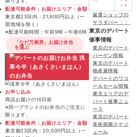
限ります。
配達可能条件：お届けエリア・金額
厳選ショップの
東京都23区内：21,600円以上（一
サラダバー 〉〉
部地域を除く）
東京のデパート
※配達可能時間：午前9時～午後6時
催事情報
「なだ万厨房」お届け弁当
を選ぶ
東京のデパート
バーゲン情報
浅
東京のデパート
草今半（あさくさいまはん）
物産展情報
のお弁当
デパートのワコ
ールセール情報
お申し込み
東京エリアのデ
商品お届けの10日前
パート催事ニュ
※同一ブランドのお弁当のご注文に
ース
限ります。
東京のデパート
配達可能条件：お届けエリア・金額
美術画廊スケジ
東京都23区内：20,000円以上（一
ュール