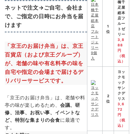
橋千
ネットで注文→ご自宅、会社ま
疋屋
総本
で、ご指定の日時にお弁当を届
店フ
けます
ルー
1
トゼ
位
リー
3,8
「京王のお届け弁当」は、京王
88
円
百貨店（および京王グループ）
（税
込）
が、老舗の味や有名料亭の味を
自宅や指定の会場まで届けるデ
ヨッ
クモ
リバリーサービスです。
ック
サン
クデ
2
「京王のお届け弁当」は、老舗や料
リス
位
亭の味が楽しめるため、
会議、研
3,6
72
修、法事、お祝い事、イベントな
円
ど、特別な集まりの会食
に最適で
（税
込）
す。