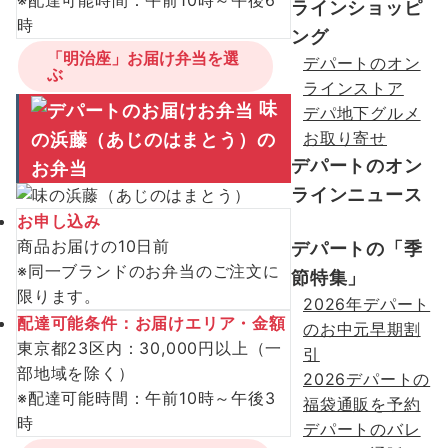
ラインショッピ
時
ング
「明治座」お届け弁当を選
デパートのオン
ぶ
ラインストア
味
デパ地下グルメ
の浜藤（あじのはまとう）の
お取り寄せ
デパートのオン
お弁当
ラインニュース
お申し込み
商品お届けの10日前
デパートの「季
※同一ブランドのお弁当のご注文に
節特集」
限ります。
2026年デパート
配達可能条件：お届けエリア・金額
のお中元早期割
東京都23区内：30,000円以上（一
引
部地域を除く）
2026デパートの
※配達可能時間：午前10時～午後3
福袋通販を予約
時
デパートのバレ