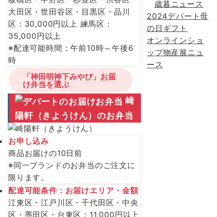
歳暮ニュース
大田区・世田谷区・目黒区・品川
2024デパート母
区：30,000円以上 練馬区：
の日ギフト
35,000円以上
オンラインショ
※配達可能時間：午前10時～午後6
ップ物産展ニュ
時
ース
「神田明神下みやび」お届
け弁当を選ぶ
崎
陽軒（きようけん）のお弁当
お申し込み
商品お届けの10日前
※同一ブランドのお弁当のご注文に
限ります。
配達可能条件：お届けエリア・金額
江東区・江戸川区・千代田区・中央
区・墨田区・台東区：11,000円以上