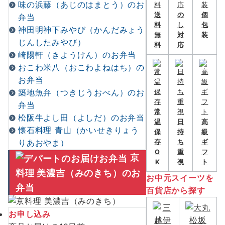
味の浜藤（あじのはまとう）のお
送
の
個
弁当
料
し
包
神田明神下みやび（かんだみょう
無
対
装
じんしたみやび）
料
応
崎陽軒（きようけん）のお弁当
おこわ米八（おこわよねはち）の
お弁当
築地魚弁（つきじうおべん）のお
弁当
常
松阪牛よし田（よしだ）のお弁当
温
日
高
懐石料理 青山（かいせきりょう
保
持
級
りあおやま）
存
ち
ギ
O
重
フ
京
K
視
ト
料理 美濃吉（みのきち）のお
お中元スイーツを
弁当
百貨店から探す
お申し込み