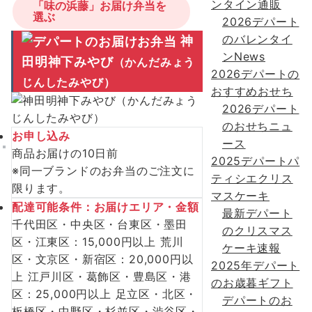
ンタイン通販
「味の浜藤」お届け弁当を
選ぶ
2026デパート
のバレンタイ
神
ンNews
田明神下みやび
（かんだみょう
2026デパートの
じんしたみやび）
おすすめおせち
2026デパート
のおせちニュ
お申し込み
ース
商品お届けの10日前
2025デパートパ
※同一ブランドのお弁当のご注文に
ティシエクリス
限ります。
マスケーキ
配達可能条件：お届けエリア・金額
最新デパート
千代田区・中央区・台東区・墨田
のクリスマス
区・江東区：15,000円以上 荒川
ケーキ速報
区・文京区・新宿区：20,000円以
2025年デパート
上 江戸川区・葛飾区・豊島区・港
のお歳暮ギフト
区：25,000円以上 足立区・北区・
デパートのお
板橋区・中野区・杉並区・渋谷区・