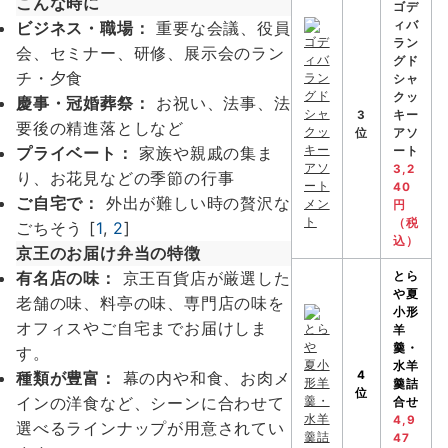
こんな時に
ゴデ
ビジネス・職場：
重要な会議、役員
ィバ
ラン
会、セミナー、研修、展示会のラン
グド
チ・夕食
シャ
クッ
慶事・冠婚葬祭：
お祝い、法事、法
3
キー
要後の精進落としなど
位
アソ
プライベート：
家族や親戚の集ま
ート
3,2
り、お花見などの季節の行事
40
ご自宅で：
外出が難しい時の贅沢な
円
（税
ごちそう [
1
,
2
]
込）
京王のお届け弁当の特徴
有名店の味：
京王百貨店が厳選した
とら
や
夏
老舗の味、料亭の味、専門店の味を
小形
オフィスやご自宅までお届けしま
羊
羹・
す。
水羊
種類が豊富：
幕の内や和食、お肉メ
4
羹詰
位
インの洋食など、シーンに合わせて
合せ
4,9
選べるラインナップが用意されてい
47