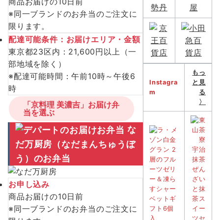
商品お届けの10日前
※同一ブランドのお弁当のご注文に
限ります。
配達可能条件：お届けエリア・金額
東京都23区内：21,600円以上（一
部地域を除く）
もっ
※配達可能時間：午前10時～午後6
Instagra
と見
時
m
る
〉
「京料理 美濃吉」お届け弁
当を選ぶ
な
だ万厨房（なだまんちゅうぼ
う）のお弁当
お申し込み
商品お届けの10日前
※同一ブランドのお弁当のご注文に