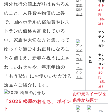
合せ
海外旅行の値上がりはもちろん
4,9
47
のこと、人件費や物価の上昇
円
（税
で、国内ホテルの宿泊費やレス
込）
トランの価格も高騰している
アン
テノ
中、家族や大切な方と集まって
ール
ガト
ゆっくり過ごすお正月になるこ
ー
セレ
とを踏まえ、新春を祝うにふさ
5
クシ
位
ョン
わしいおせちや、年末年始の
3,2
40
「もう1品」にお使いいただける
円
（税
逸品をご紹介します。
込）
お中元スイーツを
条件から探す
「2025 松屋のおせち」 ポイン
ト