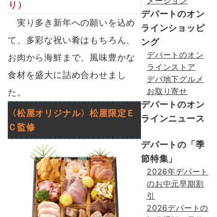
メーション
り）
デパートのオン
実り多き新年への願いを込め
ラインショッピ
て、多彩な祝い肴はもちろん、
ング
デパートのオン
お肉から海鮮まで、風味豊かな
ラインストア
食材を盛大に詰め合わせまし
デパ地下グルメ
お取り寄せ
た。
デパートのオン
〈松屋オリジナル〉
松屋限定
Ｅ
ラインニュース
Ｃ
監修
デパートの「季
節特集」
2026年デパート
のお中元早期割
引
2026デパートの