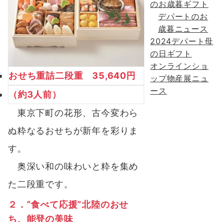
のお歳暮ギフト
デパートのお
歳暮ニュース
2024デパート母
の日ギフト
オンラインショ
おせち重詰二段重 35,640円
ップ物産展ニュ
ース
（約3人前）
東京下町の花形、古今変わら
ぬ粋なるおせちが新年を彩りま
す。
奥深い和の味わいと粋を集め
た二段重です。
２．“食べて応援”北陸のおせ
ち、能登の美味