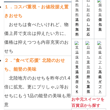
１．コスパ重視・お値段据え置
きおせち
送
の
個
おせちは食べたいけれど、物
料
し
包
無
対
装
価上昇で支出は抑えたい方に、
料
応
価格は抑えつつも内容充実のお
せち
２．“食べて応援” 北陸のおせ
常
ち、能登の美味
温
日
高
保
持
級
北陸地方のおせちを昨年の1.4
存
ち
ギ
倍に拡充。更にブリしゃぶ等お
O
重
フ
K
視
ト
せちにもう1品の能登の美味も用
お中元スイーツを
意
百貨店から探す