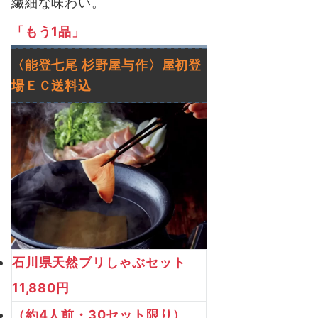
繊細な味わい。
「もう1品」
〈能登七尾 杉野屋与作〉
屋初登
場ＥＣ送料込
石川県天然ブリしゃぶセット
11,880円
（約4人前・30セット限り）