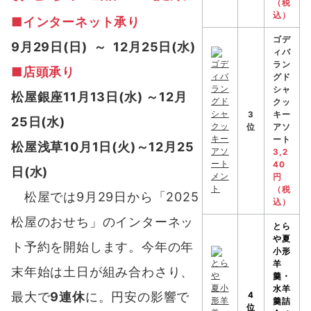
（税
込）
■インターネット承り
ゴデ
9月29日(日) ～ 12月25日(水)
ィバ
ラン
■店頭承り
グド
シャ
松屋銀座11月13日(水) ～12月
クッ
3
キー
25日(水)
位
アソ
ート
松屋浅草10月1日(火)～12月25
3,2
40
日(水)
円
（税
松屋では9月29日から「2025
込）
松屋のおせち」のインターネッ
とら
や
夏
ト予約を開始します。今年の年
小形
羊
末年始は土日が組み合わさり、
羹・
水羊
最大で
9連休
に。円安の影響で
4
羹詰
位