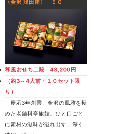
〈金沢
浅田屋
〉
ＥＣ
和風おせち二段 43,200円
（約3～4人前・１０セット限
り）
慶応3年創業、金沢の風雅を極
めた老舗料亭旅館。ひと口ごと
に素材の滋味が溢れ出す、深く