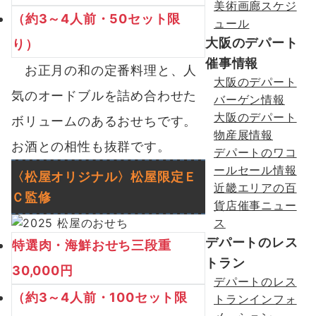
美術画廊スケジ
（約3～4人前・50セット限
ュール
大阪のデパート
り）
催事情報
お正月の和の定番料理と、人
大阪のデパート
気のオードブルを詰め合わせた
バーゲン情報
大阪のデパート
ボリュームのあるおせちです。
物産展情報
お酒との相性も抜群です。
デパートのワコ
ールセール情報
〈松屋オリジナル〉
松屋限定
Ｅ
近畿エリアの百
Ｃ
監修
貨店催事ニュー
ス
デパートのレス
特選肉・海鮮おせち三段重
トラン
30,000円
デパートのレス
（約3～4人前・100セット限
トランインフォ