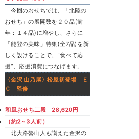
今回のおせちでは、「北陸の
おせち」の展開数を２０品(前
年：１４品)に増やし、さらに
「能登の美味」特集(全7品)を新
しく設けることで、“食べて応
援”、応援消費につなげます。
〈金沢 山乃尾〉
松屋初登場
Ｅ
Ｃ
監修
和風おせち二段 28,620円
（約2～3人前）
北大路魯山人も讃えた金沢の