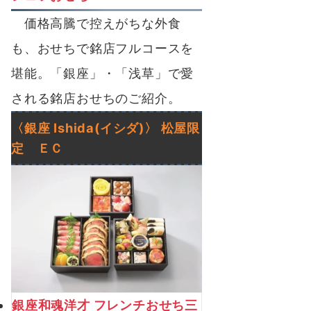
価格高騰で控えがちな外食
も、おせちで銘店フルコースを
堪能。「銀座」・「浅草」で愛
される銘店おせちのご紹介。
〈銀座
Ishida
(イシダ)〉
松屋限
定
ＥＣ
銀座和魂洋才 フレンチおせち三