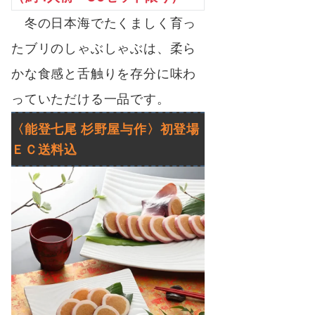
冬の日本海でたくましく育っ
たブリのしゃぶしゃぶは、柔ら
かな食感と舌触りを存分に味わ
っていただける一品です。
〈能登七尾 杉野屋与作〉
初登場
ＥＣ
送料込