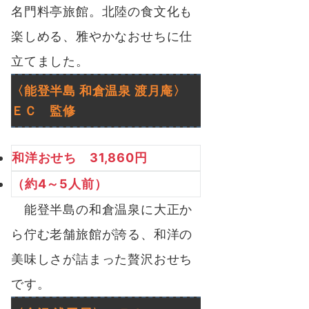
名門料亭旅館。北陸の食文化も
楽しめる、雅やかなおせちに仕
立てました。
〈能登半島 和倉温泉
渡月庵
〉
ＥＣ
監修
和洋おせち 31,860円
（約4～5人前）
能登半島の和倉温泉に大正か
ら佇む老舗旅館が誇る、和洋の
美味しさが詰まった贅沢おせち
です。