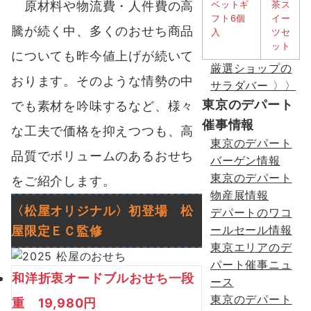
原材料や物流費・人件費の高
騰が続く中、多くのおせち商品
についても昨今値上げが続いて
厳選ショップの
おります。そのような情勢の中
サラダバー 〉〉
東京のデパート
でも素材を吟味するなど、様々
催事情報
な工夫で価格を抑えつつも、高
東京のデパート
品質でボリュームのあるおせち
バーゲン情報
東京のデパート
をご紹介します。
物産展情報
〈松屋オリジナル〉
初登場 松
デパートのワコ
屋限定ＥＣ監修
ールセール情報
東京エリアのデ
パート催事ニュ
和洋折衷オードブルおせち一段
ース
東京のデパート
重 19,980円