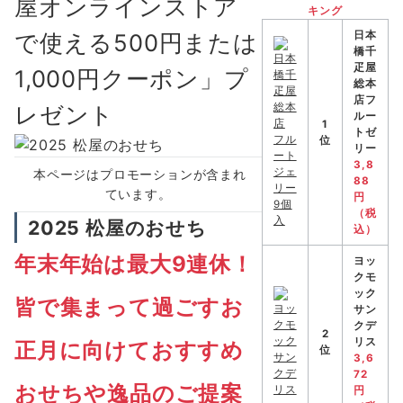
屋オンラインストア
キング
で使える500円または
日本
橋千
疋屋
1,000円クーポン」プ
総本
店フ
レゼント
ルー
1
トゼ
位
リー
3,8
本ページはプロモーションが含まれ
88
ています。
円
（税
2025 松屋のおせち
込）
年末年始は最大9連休！
ヨッ
クモ
ック
皆で集まって過ごすお
サン
クデ
2
リス
正月に向けておすすめ
位
3,6
72
おせちや逸品のご提案
円