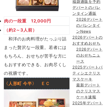
福袋通販を予約
デパートのバレ
ンタイン通販
2026デパート
肉の一段重 12,000円
のバレンタイ
（約2～3人前）
ンNews
2026デパートの
和洋のお肉料理がたっぷり詰
おすすめおせち
まった贅沢な一段重。若者には
2026デパート
のおせちニュ
もちろん、おせちが苦手な方に
ース
もおすすめできる、お肉尽くし
2025デパートパ
の祝膳です。
ティシエクリス
マスケーキ
〈人形町
今半
〉
ＥＣ
最新デパート
のクリスマス
ケーキ速報
2025年デパート