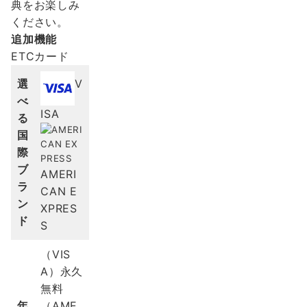
典をお楽しみ
ください。
追加機能
ETCカード
選
V
べ
ISA
る
国
際
ブ
AMERI
ラ
CAN E
ン
XPRES
ド
S
（VIS
A）永久
無料
年
（AME