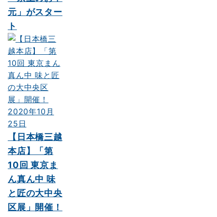
元」がスター
ト
2020年10月
25日
【日本橋三越
本店】「第
10回 東京ま
ん真ん中 味
と匠の大中央
区展」開催！