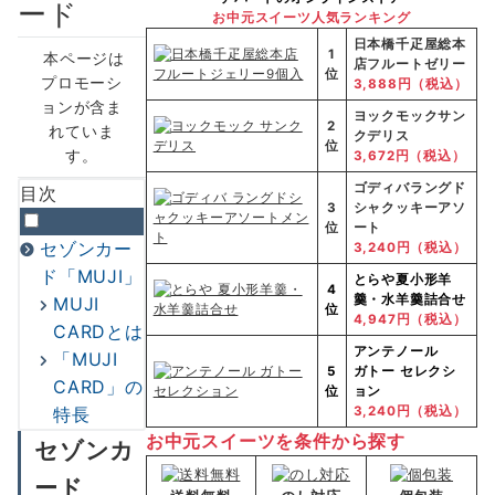
ード
お中元スイーツ人気ランキング
日本橋千疋屋総本
1
本ページは
店フルートゼリー
位
プロモーシ
3,888円（税込）
ョンが含ま
ヨックモックサン
2
れていま
クデリス
位
す。
3,672円（税込）
ゴディバラングド
目次
3
シャクッキーアソ
位
ート
セゾンカー
3,240円（税込）
ド「MUJI」
とらや
夏小形羊
4
羹・水羊羹詰合せ
MUJI
位
4,947円（税込）
CARDとは
アンテノール
「MUJI
5
ガトー セレクシ
CARD」の
位
ョン
特長
3,240円（税込）
お中元スイーツを条件から探す
セゾンカ
ード