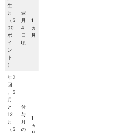
生
月
翌
（5
月
1
00
4
ヵ
ポ
日
月
イ
頃
ン
ト
）
年2
回
、5
月
と
付
12
与
1
月
月
ヵ
（5
の
月