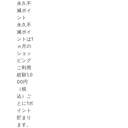
永久不
滅ポイ
ント
永久不
滅ポイ
ントは1
ヵ月の
ショッ
ピング
ご利用
総額1,0
00円
（税
込）ご
とに1ポ
イント
貯まり
ます。