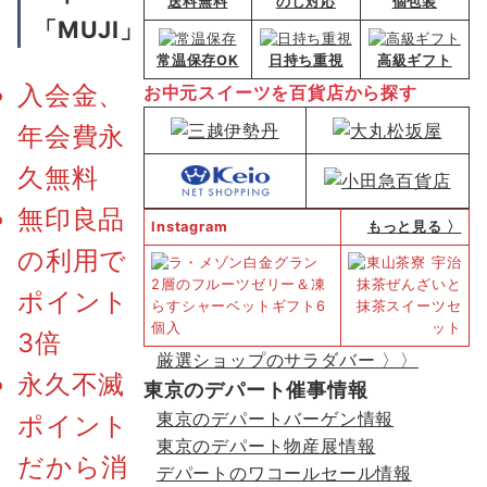
送料無料
のし対応
個包装
「MUJI」
常温保存OK
日持ち重視
高級ギフト
入会金、
お中元スイーツを百貨店から探す
年会費永
久無料
無印良品
Instagram
もっと見る 〉
の利用で
ポイント
3倍
厳選ショップのサラダバー 〉〉
永久不滅
東京のデパート催事情報
東京のデパートバーゲン情報
ポイント
東京のデパート物産展情報
だから消
デパートのワコールセール情報