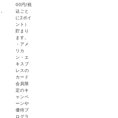
00円/税
込ごと
に2ポイ
ント）
貯まり
ます。
・アメ
リカ
ン・エ
キスプ
レスの
カード
会員限
定のキ
ャンペ
ーンや
優待プ
ログラ