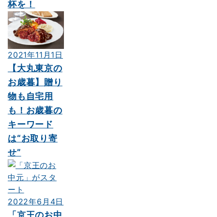
杯を！
2021年11月1日
【大丸東京の
お歳暮】贈り
物も自宅用
も！お歳暮の
キーワード
は“お取り寄
せ”
2022年6月4日
「京王のお中