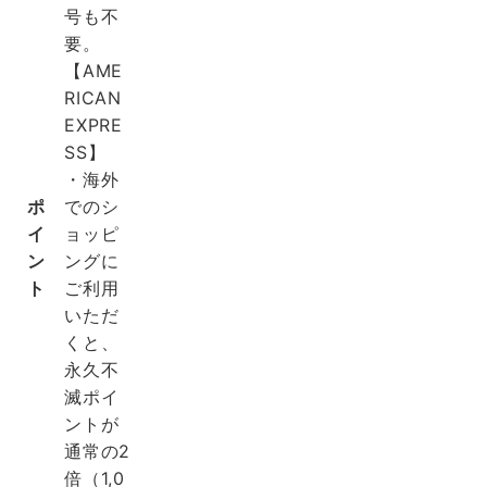
号も不
要。
【AME
RICAN
EXPRE
SS】
・海外
ポ
でのシ
イ
ョッピ
ン
ングに
ト
ご利用
いただ
くと、
永久不
滅ポイ
ントが
通常の2
倍（1,0