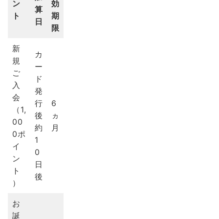
ン
効
算
ト
期
日
限
新
カ
規
ー
ご
ド
入
発
会
行
6
（1,
後
ヵ
00
約
月
0ポ
1
イ
0
ン
日
ト
後
）
お
誕