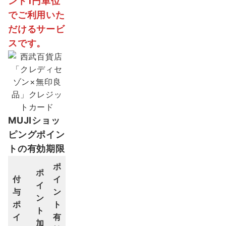
ント1円単位
でご利用いた
だけるサービ
スです。
MUJIショッ
ピングポイン
トの有効期限
ポ
ポ
付
イ
イ
与
ン
ン
ポ
ト
ト
イ
有
加