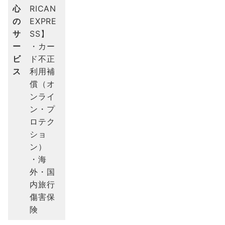
心
RICAN
の
EXPRE
サ
SS】
ー
・カー
ビ
ド不正
ス
利用補
償（オ
ンライ
ン・プ
ロテク
ショ
ン）
・海
外・国
内旅行
傷害保
険