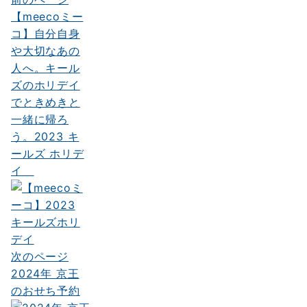
投
【meecoミー
稿
コ】自分自身
ナ
や大切なあの
人へ。キール
ビ
ズのホリデイ
ゲ
でときめきと
ー
一緒に帰ろ
う。2023 キ
シ
ールズ ホリデ
ョ
イ
ン
次のページ
2024年 京王
のおせち予約