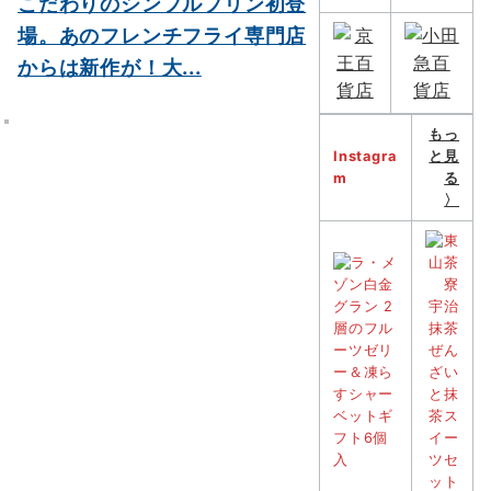
こだわりのシンプルプリン初登
場。あのフレンチフライ専門店
からは新作が！大...
もっ
Instagra
と見
m
る
〉