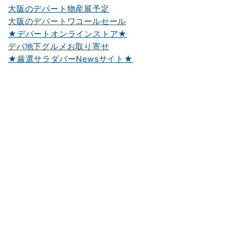
大阪のデパート物産展予定
大阪のデパートワコールセール
★デパートオンラインストア★
デパ地下グルメお取り寄せ
★厳選サラダバーNewsサイト★