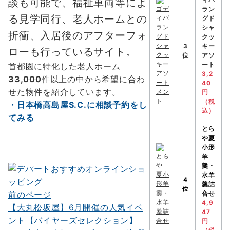
ィバ
談も可能で、福祉車両等によ
ラン
る見学同行、老人ホームとの
グド
シャ
折衝、入居後のアフターフォ
クッ
3
キー
ローも行っているサイト。
位
アソ
ート
首都圏に特化した老人ホーム
3,2
33,000
件以上の中から希望に合わ
40
せた物件を紹介しています。
円
（税
・日本橋高島屋S.C.に相談予約をし
込）
てみる
とら
や
夏
小形
羊
羹・
水羊
4
羹詰
位
前のページ
合せ
投
4,9
【大丸松坂屋】6月開催の人気イベ
稿
47
ント【バイヤーズセレクション】
円