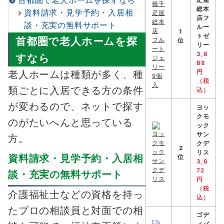
首都圏で老人ホームを探すなら
疋屋
総本
資料請求・見学予約・入居相
店フ
談・充実の無料サポート
ルー
1
トゼ
首都圏で老人ホームを探
位
リー
3,8
すなら
88
円
老人ホームは種類が多く、種
（税
類ごとに入居できる方の条件
込）
が変わるので、ネットで探す
ヨッ
クモ
のがたいへんと思っている
ック
サン
方。
クデ
2
リス
資料請求・見学予約・入居相
位
3,6
72
談・充実の無料サポート
円
（税
介護福祉士などの資格を持っ
込）
たプロの相談員と対面での相
ゴデ