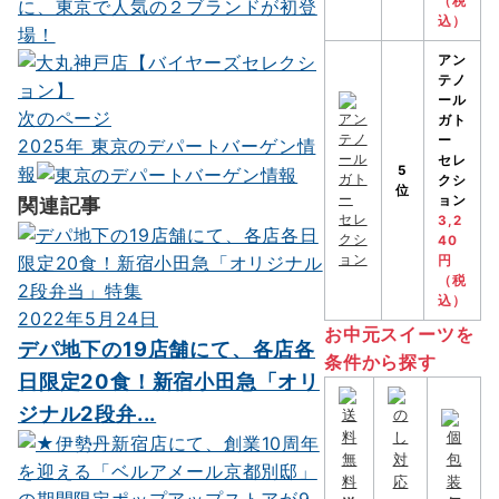
ナ
（税
に、東京で人気の２ブランドが初登
込）
場！
ビ
アン
ゲ
テノ
ール
ー
次のページ
ガト
ー
2025年 東京のデパートバーゲン情
シ
セレ
5
報
クシ
ョ
位
ョン
関連記事
3,2
ン
40
円
（税
込）
2022年5月24日
お中元スイーツを
デパ地下の19店舗にて、各店各
条件から探す
日限定20食！新宿小田急「オリ
ジナル2段弁...