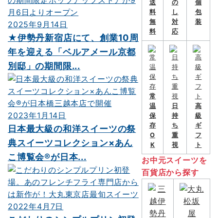
送
の
個
料
し
包
無
対
装
2025年9月14日
料
応
★伊勢丹新宿店にて、創業10周
年を迎える「ベルアメール京都
別邸」の期間限...
常
温
日
高
2023年1月14日
保
持
級
存
ち
ギ
日本最大級の和洋スイーツの祭
O
重
フ
典スイーツコレクション×あん
K
視
ト
こ博覧会®が日本...
お中元スイーツを
百貨店から探す
2022年4月7日