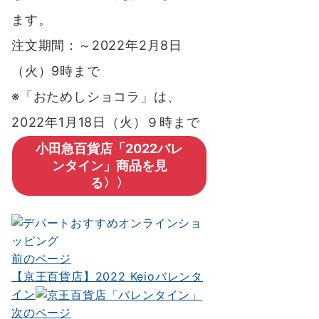
ます。
注文期間：～2022年2月8日
（火）9時まで
※「おためしショコラ」は、
2022年1月18日（火）９時まで
小田急百貨店「2022バレ
ンタイン」商品を見
る〉〉
前のページ
投
【京王百貨店】2022 Keioバレンタ
稿
イン
ナ
次のページ