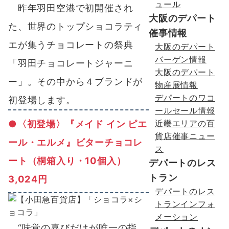
ュール
昨年羽田空港で初開催され
大阪のデパート
た、世界のトップショコラティ
催事情報
エが集うチョコレートの祭典
大阪のデパート
バーゲン情報
「羽田チョコレートジャーニ
大阪のデパート
ー」。その中から４ブランドが
物産展情報
デパートのワコ
初登場します。
ールセール情報
●〈初登場〉『メイド イン ピエ
近畿エリアの百
貨店催事ニュー
ール・エルメ』ビターチョコレ
ス
ート（桐箱入り・10個入）
デパートのレス
トラン
3,024円
デパートのレス
トランインフォ
メーション
“味覚の喜びだけが唯一の指