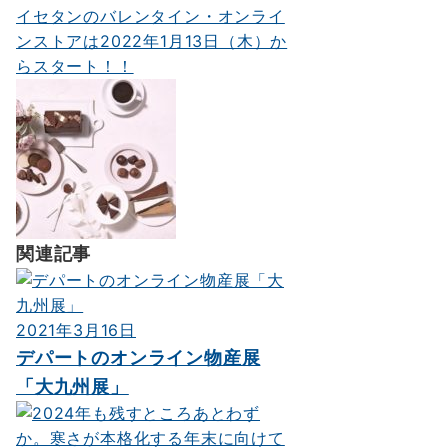
イセタンのバレンタイン・オンライ
ビ
ンストアは2022年1月13日（木）か
ゲ
らスタート！！
ー
シ
ョ
ン
関連記事
2021年3月16日
デパートのオンライン物産展
「大九州展」