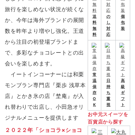
旅行を楽しめない状況が続くな
送
の
個
か、今年は海外ブランドの展開
料
し
包
無
対
装
数を昨年より増やし強化。王道
料
応
から注目の初登場ブランドま
で、多彩なチョコレートとの出
会いを楽しめます。
イートインコーナーには和栗
常
温
日
高
モンブラン専門店『栗歩 浅草本
保
持
級
存
ち
ギ
店』とかき氷の店『埜庵』が入
O
重
フ
K
視
ト
れ替わりで出店し、小田急オリ
お中元スイーツを
ジナルメニューを提供します
百貨店から探す
２０２２年「ショコラ×ショコ