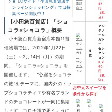
🍫 ECサイト「小田急百貨店オ
47
ンラインショッピング」では特
円
集ページ開設中！
（税
込）
【小田急百貨店】「ショ
アン
コラ×ショコラ」概要
テノ
ール
小田急百貨店新宿店本館11階
ガト
ー
催物場では、2022年1月22日
セレ
5
クシ
位
（土）～2月14日（月）の期
ョン
3,2
間、「ショコラ×ショコラ」を
40
円
開催します。 “心躍るショコラ
（税
込）
の旅”をテーマに、国内外のトッ
お中元スイーツを
プショコラティエや有名ブラン
条件から探す
ドのチョコレートが一同に集結
します。コロナ禍で思うように