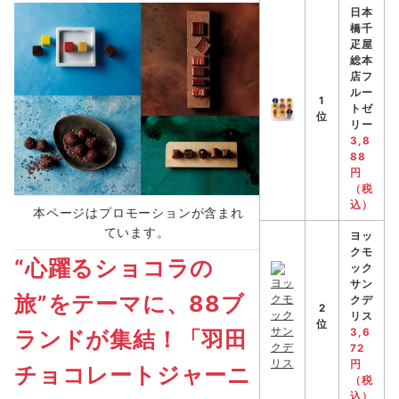
日本
橋千
疋屋
総本
店フ
ルー
1
トゼ
位
リー
3,8
88
円
（税
込）
本ページはプロモーションが含まれ
ています。
ヨッ
クモ
“心躍るショコラの
ック
サン
旅”をテーマに、88ブ
クデ
2
リス
位
ランドが集結！「羽田
3,6
72
円
チョコレートジャーニ
（税
込）