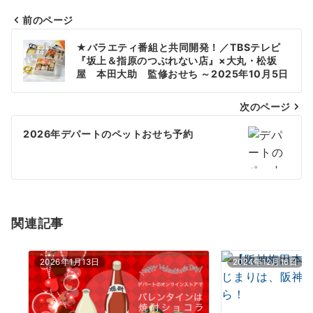
前のページ
投
★バラエティ番組と共同開発！／TBSテレビ
稿
『坂上＆指原のつぶれない店』×大丸・松坂
屋 本田大助 監修おせち ～2025年10月5日
ナ
(日) より、ご予約承り開始～
次のページ
ビ
ゲ
2026年デパートのペットおせち予約
ー
シ
ョ
関連記事
ン
2026年1月13日
2024年12月16日