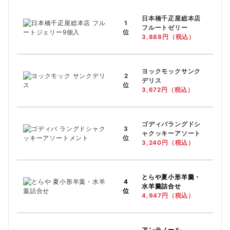
日本橋千疋屋総本店
1
フルートゼリー
位
3,888円（税込）
ヨックモックサンク
2
デリス
位
3,672円（税込）
ゴディバラングドシ
3
ャクッキーアソート
位
3,240円（税込）
とらや
夏小形羊羹・
4
水羊羹詰合せ
位
4,947円（税込）
アンテノール