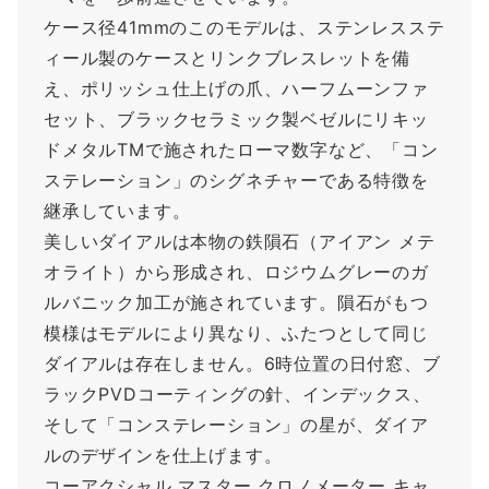
ケース径41mmのこのモデルは、ステンレスステ
ィール製のケースとリンクブレスレットを備
え、ポリッシュ仕上げの爪、ハーフムーンファ
セット、ブラックセラミック製ベゼルにリキッ
ドメタルTMで施されたローマ数字など、「コン
ステレーション」のシグネチャーである特徴を
継承しています。
美しいダイアルは本物の鉄隕石（アイアン メテ
オライト）から形成され、ロジウムグレーのガ
ルバニック加工が施されています。隕石がもつ
模様はモデルにより異なり、ふたつとして同じ
ダイアルは存在しません。6時位置の日付窓、ブ
ラックPVDコーティングの針、インデックス、
そして「コンステレーション」の星が、ダイア
ルのデザインを仕上げます。
コーアクシャル マスター クロノメーター キャ