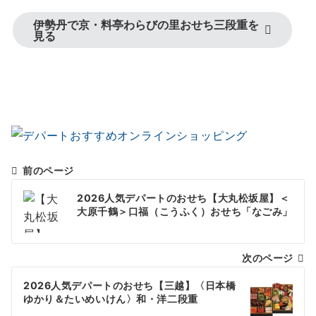
伊勢丹で京・料亭わらびの里おせち三段重を
見る
前のページ
投
2026人気デパートのおせち【大丸松坂屋】＜
稿
大原千鶴＞口福（こうふく）おせち「なごみ」
ナ
次のページ
ビ
ゲ
2026人気デパートのおせち【三越】〈日本橋
ゆかり＆たいめいけん〉和・洋二段重
ー