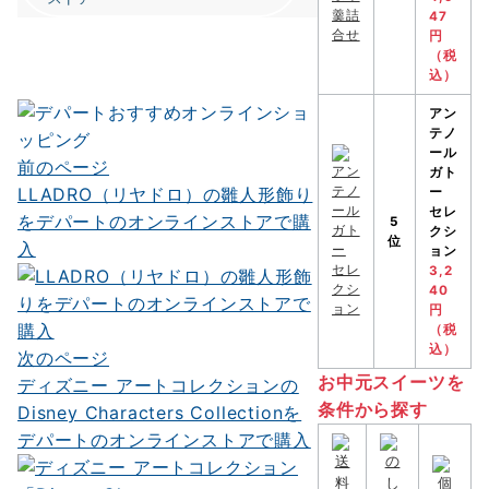
47
円
（税
込）
アン
テノ
ール
前のページ
投
ガト
LLADRO（リヤドロ）の雛人形飾り
ー
稿
セレ
をデパートのオンラインストアで購
5
クシ
ナ
位
入
ョン
3,2
ビ
40
円
ゲ
（税
込）
ー
次のページ
お中元スイーツを
ディズニー アートコレクションの
シ
条件から探す
Disney Characters Collectionを
ョ
デパートのオンラインストアで購入
ン