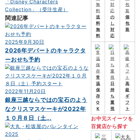
関連記事
送
の
個
料
し
包
無
対
装
料
応
2025年9月30日
2026年デパートのキャラクタ
ーおせち予約
常
温
日
高
保
持
級
2022年11月20日
存
ち
ギ
銀座三越ならではの宝石のよう
O
重
フ
なクリスマスケーキが2022年
K
視
ト
１０月８日（土...
お中元スイーツを
百貨店から探す