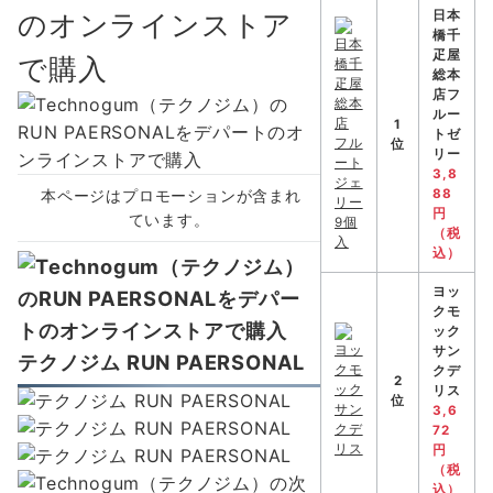
のオンラインストア
日本
橋千
疋屋
で購入
総本
店フ
ルー
1
トゼ
位
リー
3,8
本ページはプロモーションが含まれ
88
円
ています。
（税
込）
ヨッ
クモ
ック
サン
テクノジム
RUN PAERSONAL
クデ
2
リス
位
3,6
72
円
（税
込）