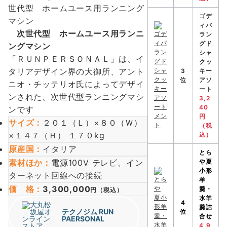
ゴデ
ィバ
次世代型 ホームユース用ランニ
ラン
グド
ングマシン
シャ
「ＲＵＮＰＥＲＳＯＮＡＬ」は、イ
クッ
タリアデザイン界の大御所、アント
3
キー
位
アソ
ニオ・チッテリオ氏によってデザイ
ート
ンされた、次世代型ランニングマシ
3,2
40
ンです
円
サイズ
：
２０１（Ｌ）×８０（Ｗ）
（税
×１４７（Ｈ） １７０kg
込）
原産国
：
イタリア
とら
素材ほか：
電源100V テレビ、イン
や
夏
小形
ターネット回線への接続
羊
価 格
：
3,300,000
羹・
円（税込）
水羊
4
羹詰
テクノジム
RUN
位
合せ
PAERSONAL
4,9