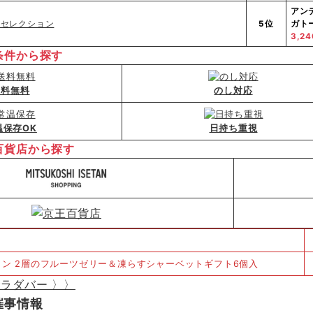
アン
5位
ガト
3,2
条件から探す
送料無料
のし対応
温保存OK
日持ち重視
百貨店から探す
ラダバー 〉〉
催事情報