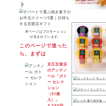
ト
本ページはプロモーション
が含まれています。
このページで迷った
ら、まずは
京王百貨店
の
アンテノ
ール
「
ガト
ー セレク
ション
（31個
入）」
3,240円