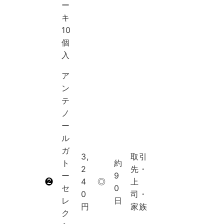
ー
キ
10
個
入
ア
ン
テ
ノ
ー
ル
ガ
3,
取引
ト
約
2
先・
ー
9
❷
4
◎
上
セ
0
0
司・
レ
日
円
家族
ク