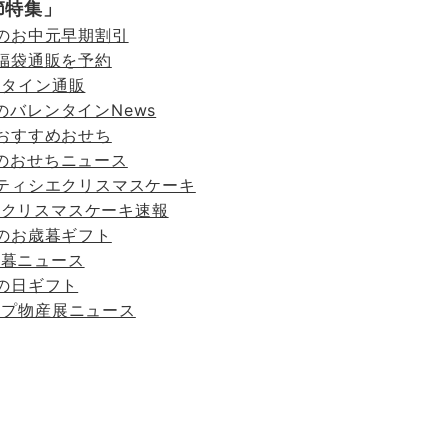
節特集」
トのお中元早期割引
の福袋通販を予約
ンタイン通販
のバレンタインNews
のおすすめおせち
トのおせちニュース
パティシエクリスマスケーキ
のクリスマスケーキ速報
トのお歳暮ギフト
歳暮ニュース
母の日ギフト
ップ物産展ニュース