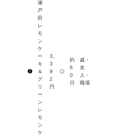
瀬
戸
田
レ
モ
ン
ケ
ー
3,
約
戚・
キ
3
6
友
❶
＆
9
◎
0
人・
グ
2
日
職場
リ
円
ー
ン
レ
モ
ン
ケ