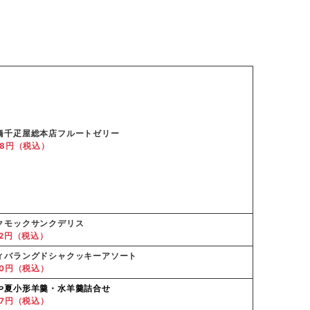
橋千疋屋総本店フルートゼリー
88円（税込）
クモックサンクデリス
72円（税込）
ィバラングドシャクッキーアソート
40円（税込）
や
夏小形羊羹・水羊羹詰合せ
47円（税込）