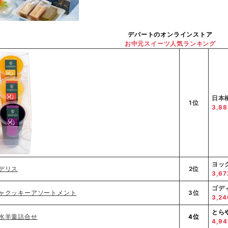
デパートのオンラインストア
お中元スイーツ人気ランキング
日本
1位
3,8
ヨッ
2位
3,6
ゴデ
3位
3,2
とら
4位
4,9