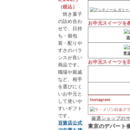
（税込）
焼き菓子
の詰め合わ
お中元スイーツを
せで、日持
ち・個包
装・配りや
すさのバラ
常
ンスが良い
お中元スイーツを
商品です。
職場や親戚
など、相手
を選びにく
いお中元と
Instagram
して使いや
すいギフト
です。
厳選ショップのサ
百貨店公式
東京のデパート