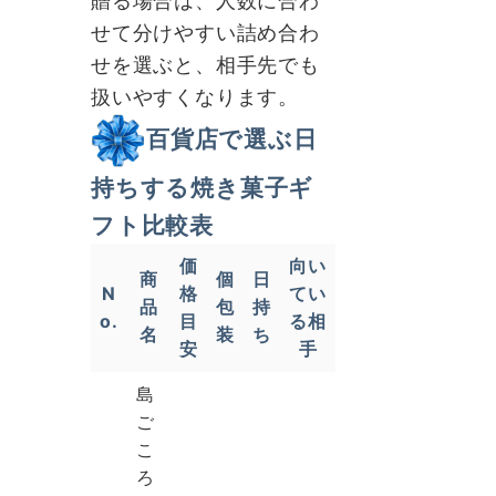
贈る場合は、人数に合わ
せて分けやすい詰め合わ
せを選ぶと、相手先でも
扱いやすくなります。
百貨店で選ぶ日
持ちする焼き菓子ギ
フト比較表
価
向い
商
個
日
N
格
てい
品
包
持
o.
目
る相
名
装
ち
安
手
島
ご
こ
ろ