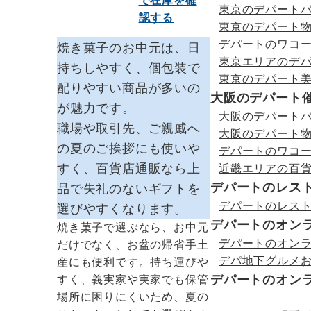
で在庫を確
東京のデパート
認する
東京のデパート
デパートのワコ
焼き菓子のお中元は、日
東京エリアのデ
持ちしやすく、個包装で
東京のデパート
配りやすい商品が多いの
大阪のデパート
が魅力です。
大阪のデパート
職場や取引先、ご親戚へ
大阪のデパート
の夏のご挨拶にも使いや
デパートのワコ
すく、百貨店通販なら上
近畿エリアの百
デパートのレス
品で失礼のないギフトを
デパートのレス
選びやすくなります。
デパートのオン
焼き菓子で選ぶなら、お中元
デパートのオン
だけでなく、お盆の帰省手土
デパ地下グルメ
産にも便利です。持ち運びや
デパートのオン
すく、義実家や実家でも保管
場所に困りにくいため、夏の