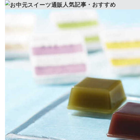
3,000円台 ▶
甘さ控えめ ▶
人気記事・おすすめ
和菓子好きに ▶
女性向け ▶
5,000円以内 ▶
送料無料 ▶
一人暮らし向け ▶
高級ギフト ▶
人気ランキング ▶
義実家向け ▶
のし対応 ▶
見た目爽やか ▶
抹茶好きに ▶
和菓子好きに ▶