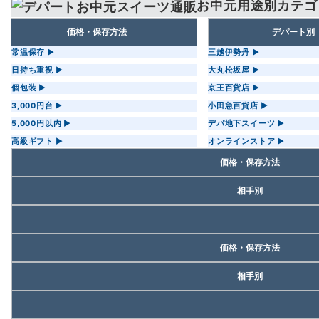
お中元用途別カテゴ
価格・保存方法
デパート別
常温保存 ▶
三越伊勢丹 ▶
日持ち重視 ▶
大丸松坂屋 ▶
個包装 ▶
京王百貨店 ▶
3,000円台 ▶
小田急百貨店 ▶
5,000円以内 ▶
デパ地下スイーツ ▶
高級ギフト ▶
オンラインストア ▶
価格・保存方法
常温保存 ▶
相手別
日持ち重視 ▶
会社向け ▶
個包装 ▶
上司・目上 ▶
3,000円台 ▶
甘さ控えめ ▶
女性向け ▶
価格・保存方法
5,000円以内 ▶
送料無料 ▶
一人暮らし向け ▶
常温保存 ▶
高級ギフト ▶
人気ランキング ▶
相手別
義実家向け ▶
日持ち重視 ▶
のし対応 ▶
会社向け ▶
見た目爽やか ▶
個包装 ▶
抹茶好きに ▶
上司・目上 ▶