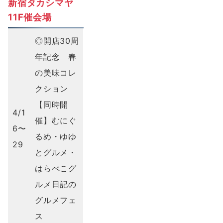
新宿タカシマヤ
11F催会場
◎開店30周
年記念 春
の美味コレ
クション
【同時開
4/1
催】むにぐ
6〜
るめ・ゆゆ
29
とグルメ・
はらぺこグ
ルメ日記の
グルメフェ
ス