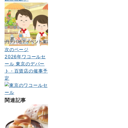
ビ
ゲ
ー
シ
ョ
ン
次のページ
2026年ワコールセ
ール 東京のデパー
ト・百貨店の催事予
定
関連記事