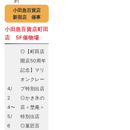
小田急百貨店
新宿店
催事
小田急百貨店町田
店 5F催物場
◎【町田店
開店50周年
記念】マリ
オンクレー
4/
プ特別出店
2
◎かき氷の
4〜
店＜埜庵＞
5/
特別出店
6
◎菓匠百