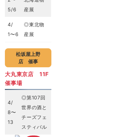
5/6
産展
4/
◎東北物
1〜6
産展
松坂屋上野
店
催事
大丸東京店 11F
催事場
◎第107回
4/
世界の酒と
8〜
チーズフェ
13
スティバル