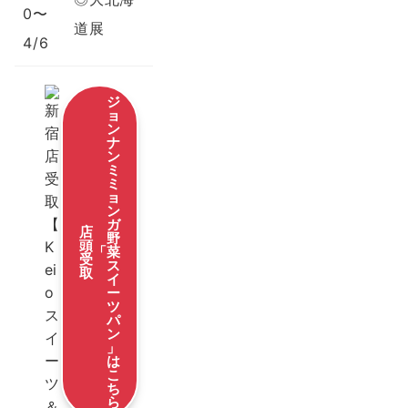
0〜
道展
4/6
ジ
ョ
ン
ナ
ン
ミ
ミ
ョ
ン
ガ
店
野
頭
「
菜
受
ス
取
イ
ー
ツ
パ
ン
」
は
こ
ち
ら