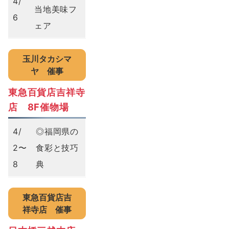
4/
当地美味フ
6
ェア
玉川タカシマ
ヤ
催事
東急百貨店吉祥寺
店 8F催物場
4/
◎福岡県の
2〜
食彩と技巧
8
典
東急百貨店吉
祥寺店
催事