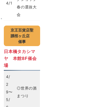
4/1
春の選抜大
会
京王百貨店聖
蹟桜ヶ丘店
催事
日本橋タカシマ
ヤ 本館8F催会
場
4/
2
◎世界の酒
9〜
まつり
5/