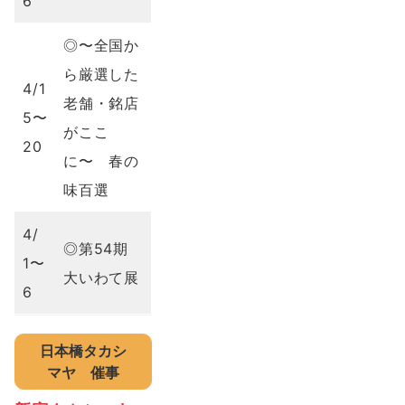
6
◎〜全国か
ら厳選した
4/1
老舗・銘店
5〜
がここ
20
に〜 春の
味百選
4/
◎第54期
1〜
大いわて展
6
日本橋タカシ
マヤ
催事