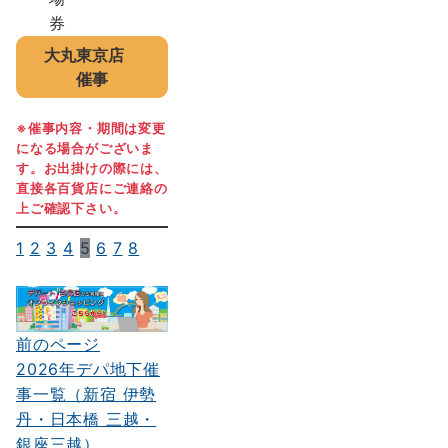
大丸東京店
催事
※催事内容・期間は変更
になる場合がございま
す。お出掛けの際には、
直接各百貨店にご連絡の
上ご確認下さい。
1
2
3
4
5
6
7
8
前のページ
投
2026年デパ地下催
稿
事一覧（新宿 伊勢
ナ
丹・日本橋 三越・
銀座三越）