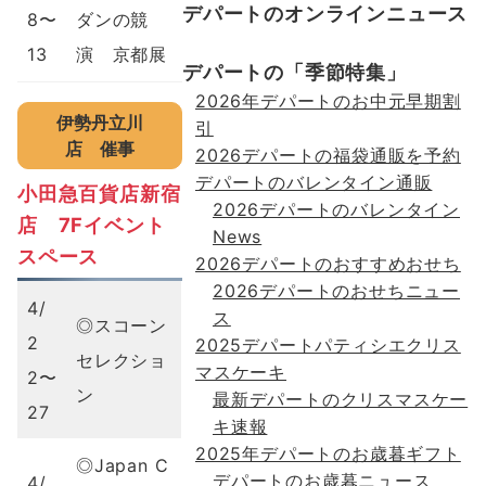
デパートのオンラインニュース
8〜
ダンの競
13
演 京都展
デパートの「季節特集」
2026年デパートのお中元早期割
伊勢丹立川
引
店
催事
2026デパートの福袋通販を予約
デパートのバレンタイン通販
小田急百貨店新宿
2026デパートのバレンタイン
店 7Fイベント
News
スペース
2026デパートのおすすめおせち
2026デパートのおせちニュー
4/
ス
◎スコーン
2
2025デパートパティシエクリス
セレクショ
マスケーキ
2〜
ン
最新デパートのクリスマスケー
27
キ速報
2025年デパートのお歳暮ギフト
◎Japan C
デパートのお歳暮ニュース
4/