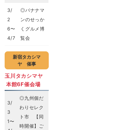
3/
◎バナナマ
2
ンのせっか
6〜
くグルメ博
4/7
覧会
新宿タカシマ
ヤ
催事
玉川タカシマヤ
本館6F催会場
◎九州個だ
3/
わりセレク
3
ト市 【同
1〜
時開催】ご