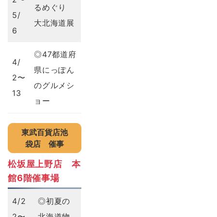
るめぐり
5/
大北海道展
6
◎47都道府
4/
県にっぽん
2〜
のグルメシ
13
ョー
東武百貨店池
袋店
催事
松坂屋上野店 本
館6階催事場
4/2
◎初夏の
2〜
北海道物