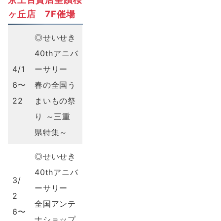
ヶ丘店 7F催場
◎せいせき
40thアニバ
4/1
ーサリー
6〜
春の全国う
22
まいもの祭
り ～三重
県特集～
◎せいせき
40thアニバ
3/
ーサリー
2
全国アンテ
6〜
ナショップ