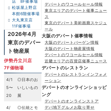
店 8F催事場
デパートのワコールセール情報
松坂屋上野店
東京エリアのデパート催事ニュー
本館6階催事場
ス
大丸東京店
東京のデパート美術画廊スケジュ
11F催事場
ール
2026年4月
大阪のデパート催事情報
東京のデパー
大阪のデパートバーゲン情報
大阪のデパート物産展情報
ト物産展
デパートのワコールセール情報
伊勢丹立川店
近畿エリアの百貨店催事ニュース
7F催物場
デパートのレストラン
デパートのレストランインフォメ
4/1
◎日本のお
ーション
デパートのオンラインショッピ
5〜
いしいもの
ング
20
展
デパートのオンラインストア
デパ地下グルメお取り寄せ
4/
◎伝統とモ