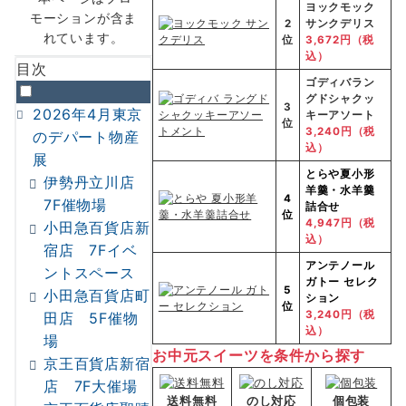
ヨックモック
モーションが含ま
2
サンクデリス
れています。
位
3,672円（税
込）
目次
ゴディバラン
グドシャクッ
3
2026年4月東京
キーアソート
位
3,240円（税
のデパート物産
込）
展
とらや
夏小形
伊勢丹立川店
羊羹・水羊羹
4
7F催物場
詰合せ
位
4,947円（税
小田急百貨店新
込）
宿店 7Fイベ
アンテノール
ントスペース
ガトー セレク
5
小田急百貨店町
ション
位
3,240円（税
田店 5F催物
込）
場
お中元スイーツを条件から探す
京王百貨店新宿
店 7F大催場
送料無料
のし対応
個包装