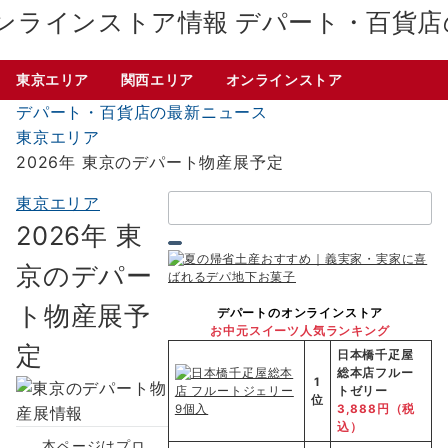
デパート・百貨店
東京エリア
関西エリア
オンラインストア
デパート・百貨店の最新ニュース
東京エリア
2026年 東京のデパート物産展予定
検
東京エリア
索：
2026年 東
京のデパー
ト物産展予
デパートのオンラインストア
お中元スイーツ人気ランキング
定
日本橋千疋屋
総本店フルー
1
トゼリー
位
3,888円（税
込）
本ページはプロ