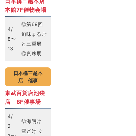
日本橋三越本店
本館7F
催物会場
◎第69回
4/
旬味まるご
8〜
と三重展
13
◎真珠展
日本橋三越本
店
催事
東武百貨店池袋
店 8F催事場
4/
◎海明け
2
雪どけ ぐ
2〜