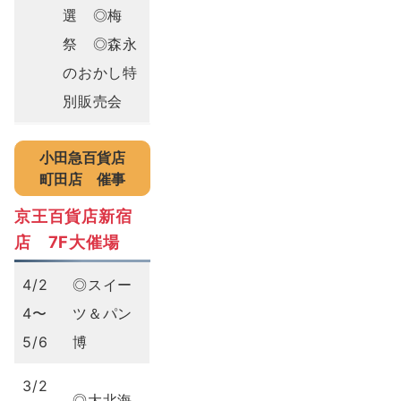
選 ◎梅
祭 ◎森永
のおかし特
別販売会
小田急百貨店
町田店
催事
京王百貨店新宿
店 7F大催場
4/2
◎スイー
4〜
ツ＆パン
5/6
博
3/2
◎大北海