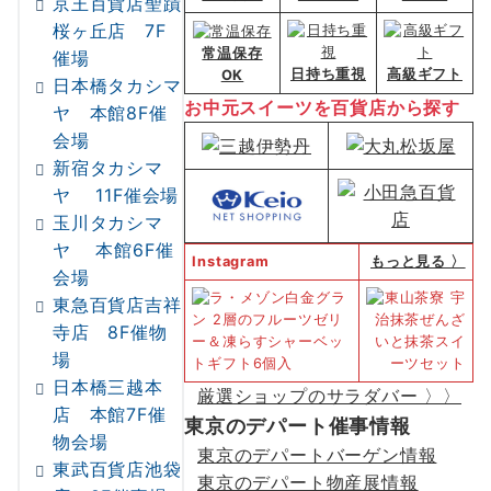
京王百貨店聖蹟
桜ヶ丘店 7F
常温保存
催場
日持ち重視
高級ギフト
OK
日本橋タカシマ
お中元スイーツを百貨店から探す
ヤ 本館8F催
会場
新宿タカシマ
ヤ 11F催会場
玉川タカシマ
ヤ 本館6F催
Instagram
もっと見る 〉
会場
東急百貨店吉祥
寺店 8F催物
場
日本橋三越本
厳選ショップのサラダバー 〉〉
店 本館7F催
東京のデパート催事情報
物会場
東京のデパートバーゲン情報
東武百貨店池袋
東京のデパート物産展情報