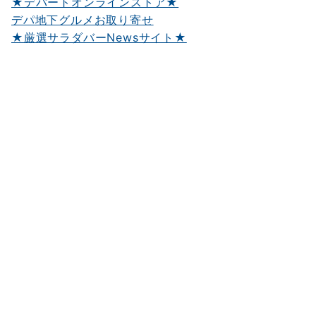
★デパートオンラインストア★
デパ地下グルメお取り寄せ
★厳選サラダバーNewsサイト★