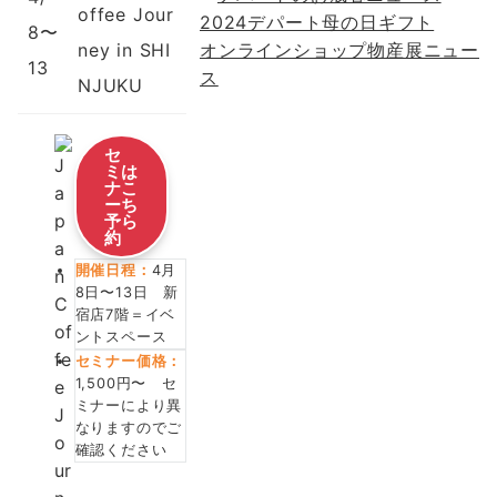
offee Jour
2024デパート母の日ギフト
8〜
ney in SHI
オンラインショップ物産展ニュー
13
ス
NJUKU
セ
ミ
は
ナ
こ
ー
ち
予
ら
約
開催日程：
4月
8日〜13日 新
宿店7階＝イベ
ントスペース
セミナー価格：
1,500円〜 セ
ミナーにより異
なりますのでご
確認ください