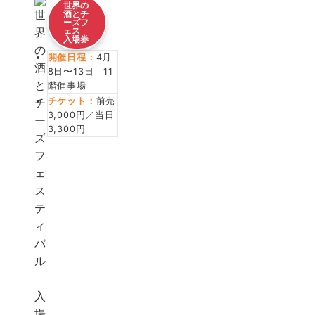
世界の
酒とチ
ーズフ
ェス
入場券
開催日程：
4月
8日〜13日 11
階催事場
チケット：
前売
3,000円／当日
3,300円