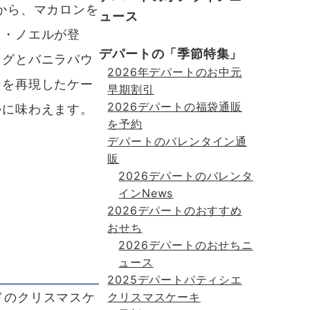
から、マカロンを
ュース
ド・ノエルが登
デパートの「季節特集」
ングとバニラパウ
2026年デパートのお中元
ンを再現したケー
早期割引
2026デパートの福袋通販
かに味わえます。
を予約
デパートのバレンタイン通
販
2026デパートのバレンタ
インNews
2026デパートのおすすめ
おせち
2026デパートのおせちニ
ュース
2025デパートパティシエ
ドのクリスマスケ
クリスマスケーキ