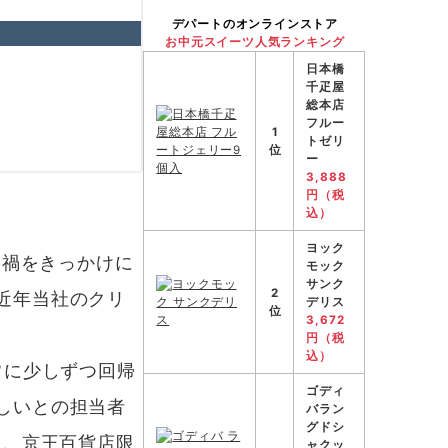
デパートのオンラインストア
お中元スイーツ人気ランキング
日本橋
千疋屋
総本店
フルー
1
トゼリ
位
ー
3,888
円（税
込）
ヨック
ナ禍をきっかけに
モック
サンク
2
近年当社のクリ
デリス
位
3,672
円（税
込）
常に少しずつ回帰
ゴディ
しいとの担当者
バラン
グドシ
ド、京王百貨店限
ャクッ