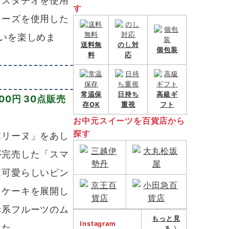
ピスタチオを使用
す
ワーズを使用した
いを楽しめま
送料無
のし対
個包装
料
応
常温保
日持ち
高級ギ
00円 30点販売
存OK
重視
フト
お中元スイーツを百貨店から
探す
リーヌ」をあし
が完売した「スマ
は可愛らしいピン
たケーキを展開し
赤系フルーツのム
もっと見
Instagram
した。
る 〉