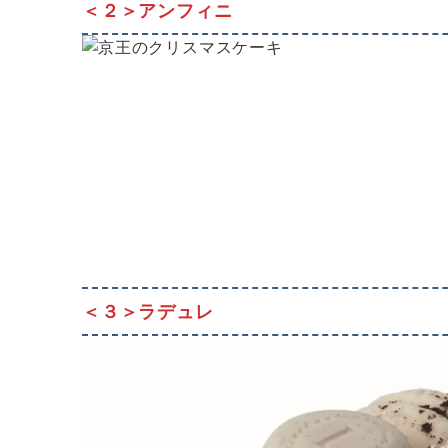
＜２＞
アンフィニ
＜
３＞ラデュレ