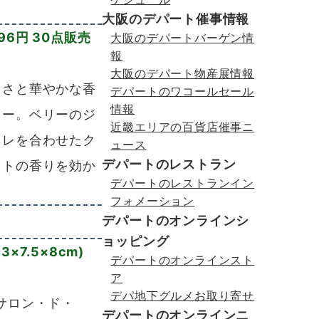
大阪のデパート催事情報
96円 30点販売
大阪のデパートバーゲン情
報
大阪のデパート物産展情報
さと華やかな香
デパートのワコールセール
情報
リー。ベリーのジ
近畿エリアの百貨店催事ニ
ュレを合わせたク
ュース
デパートのレストラン
ットの香りを効か
デパートのレストランイン
フォメーション
デパートのオンラインシ
ョッピング
7.5×8cm)
デパートのオンラインスト
ア
デパ地下グルメお取り寄せ
サロン・ド・
デパートのオンラインニ