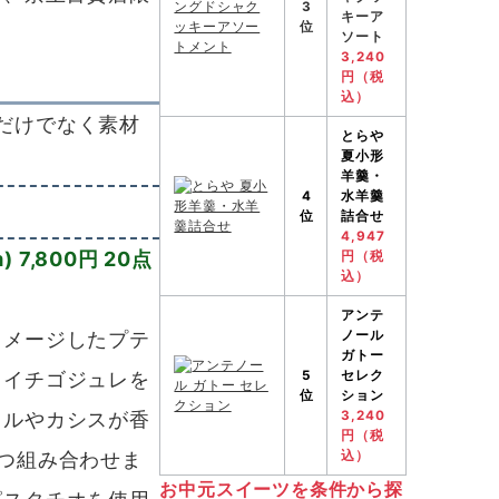
3
キーア
位
ソート
3,240
円（税
込）
だけでなく素材
とらや
夏小形
羊羹・
4
水羊羹
位
詰合せ
4,947
 7,800円 20点
円（税
込）
アンテ
メージしたプテ
ノール
ガトー
。イチゴジュレを
5
セレク
位
ション
メルやカシスが香
3,240
円（税
つ組み合わせま
込）
お中元スイーツを条件から探