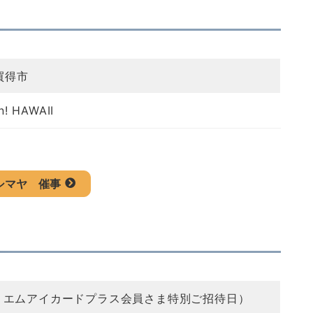
買得市
n! HAWAII
シマヤ
催事
18は、エムアイカードプラス会員さま特別ご招待日）