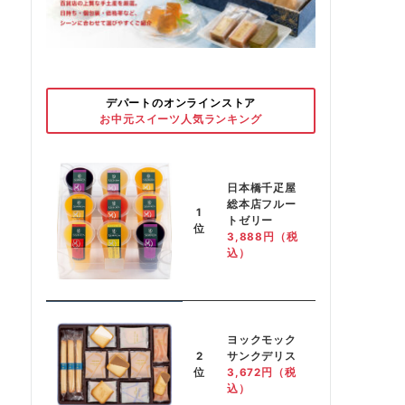
デパートのオンラインストア
お中元スイーツ人気ランキング
日本橋千疋屋
総本店フルー
1
トゼリー
位
3,888円（税
込）
ヨックモック
2
サンクデリス
位
3,672円（税
込）