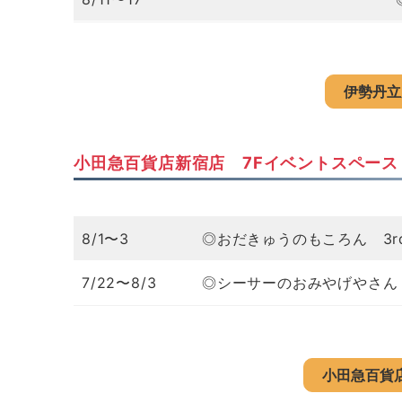
伊勢丹立
小田急百貨店新宿店 7Fイベントスペース
8/1〜3
◎おだきゅうのもころん 3rd Ann
7/22〜8/3
◎シーサーのおみやげやさん PO
小田急百貨