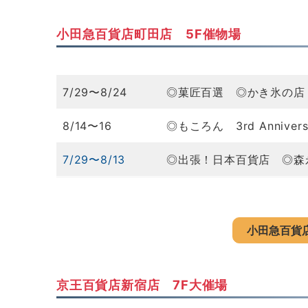
小田急百貨店町田店 5F催物場
7/29〜8/24
◎菓匠百選 ◎かき氷の店
8/14〜16
◎もころん 3rd Anniversa
7/29〜8/13
◎出張！日本百貨店 ◎森
小田急百貨
京王百貨店新宿店 7F大催場