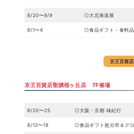
8/20〜9/9
◎大北海道展
8/1〜4
◎食品ギフト・食料品
京王百貨店
京王百貨店聖蹟桜ヶ丘店 7F催場
8/20〜25
◎大阪・京都 味紀行
8/13〜18
◎食品ギフト処分市＆グロサ