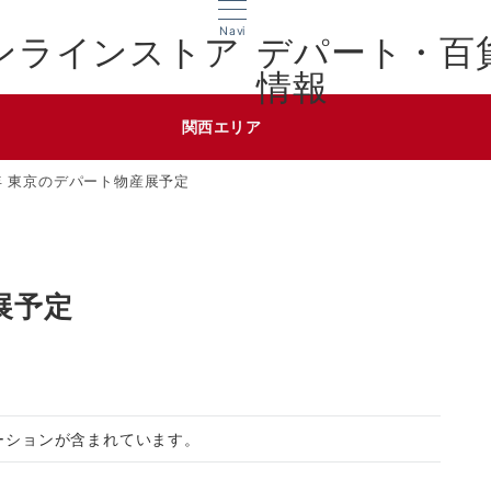
Navi
デパート・百
情報
関西エリア
6年 東京のデパート物産展予定
展予定
ーションが含まれています。