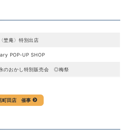
〈埜庵〉特別出店
ry POP-UP SHOP
永のおかし特別販売会 ◎梅祭
店町田店
催事