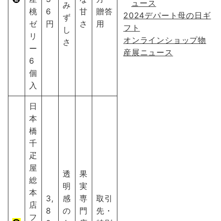
ュース
み
桃
6
甘
贈答
2024デパート母の日ギ
ず
ゼ
円
さ
用
フト
し
リ
オンラインショップ物
さ
ー
産展ニュース
6
個
入
日
本
橋
千
疋
屋
透
果
総
明
実
本
3,
感
専
取引
店
8
の
門
先・
フ