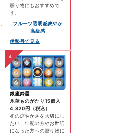
贈り物にもおすすめで
す。
フルーツ
透明感
爽やか
高級感
伊勢丹で見る
4
銀座鈴屋
氷華ものがたり15個入
4,320円（税込）
和の涼やかさを大切にし
たい、年配の方やお世話
になった方への贈り物に