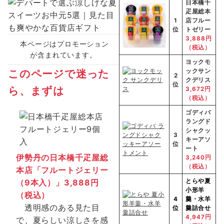
日本橋千
疋屋総本
1
店フルー
位
トゼリー
3,888円
本ページはプロモーション
（税込）
が含まれています。
ヨックモ
このページで迷った
ックサン
2
クデリス
位
ら、まずは
3,672円
（税込）
ゴディバ
ラングド
シャクッ
3
キーアソ
位
ート
伊勢丹の
日本橋千疋屋総
3,240円
（税込）
本店
「
フルートジェリー
（9本入）」
3,888円
とらや
夏
小形羊
（税込）
4
羹・水羊
透明感のある見た目
位
羹詰合せ
4,947円
で、夏らしい涼しさを感