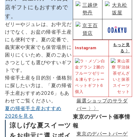
店ギフトにもおすすめで
す。
ゼリーやジュレは、お中元だ
けでなく、お盆の帰省手土産
にも便利です。夏の定番で、
もっと見
義実家や実家でも保管場所に
Instagram
る 〉
困りにくいため、夏のごあい
さつとしても選びやすいギフ
トです。
帰省手土産を目的別・価格別
に探したい方は、「夏の帰省
手土産おすすめ2026」もあ
わせてご覧ください。
厳選ショップのサラダ
夏の帰省手土産おすすめ
バー 〉〉
2026を見る
東京のデパート催事情
涼しげな夏スイーツ
報
東京のデパートバーゲ
をお中元に選ぶポイ