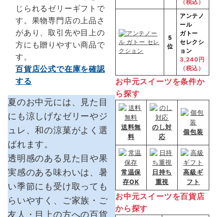
（税込）
じられるゼリーギフトで
アンテノ
す。果物専門店の上品さ
ール
があり、取引先や目上の
ガトー
5
セレクシ
方にも贈りやすい商品で
位
ョン
す。
3,240円
百貨店公式で在庫を確認
（税込）
する
お中元スイーツを条件か
ら探す
夏のお中元には、見た目
にも涼しげなゼリーやジ
送料無
のし対
ュレ、和の涼菓がよく選
個包装
料
応
ばれます。
透明感のある見た目や果
実感のある味わいは、暑
常温保
日持ち
高級ギ
存OK
重視
フト
い季節にも受け取っても
お中元スイーツを百貨店
らいやすく、ご家族・ご
から探す
友人・目上の方への百貨