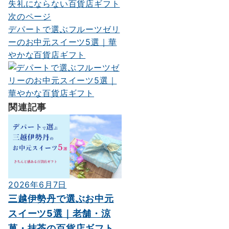
ー
次のページ
デパートで選ぶフルーツゼリ
シ
ーのお中元スイーツ5選｜華
ョ
やかな百貨店ギフト
ン
関連記事
2026年6月7日
三越伊勢丹で選ぶお中元
スイーツ5選｜老舗・涼
菓・抹茶の百貨店ギフト