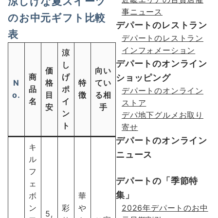
涼しげな夏スイーツ
事ニュース
のお中元ギフト比較
デパートのレストラン
表
デパートのレストラン
インフォメーション
涼
デパートのオンライン
し
価
向い
商
げ
ショッピング
N
格
特
てい
品
ポ
デパートのオンライン
o.
目
徴
る相
名
イ
ストア
安
手
ン
デパ地下グルメお取り
ト
寄せ
デパートのオンライン
キ
ニュース
ル
フ
デパートの「季節特
ェ
集」
ボ
華
ン
彩
や
2026年デパートのお中
5,