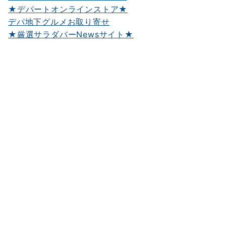
★デパートオンラインストア★
デパ地下グルメお取り寄せ
★厳選サラダバーNewsサイト★