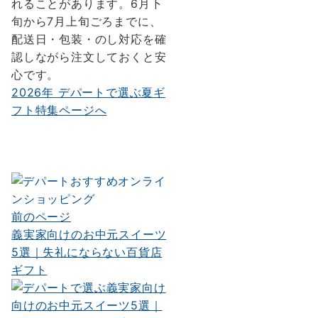
れることがあります。6月下
旬から7月上旬ごろまでに、
配送日・包装・のし対応を確
認しながら注文しておくと安
心です。
2026年 デパートで選ぶ夏ギ
フト特集ページへ
前のページ
投
義実家向けのお中元スイーツ
稿
5選｜失礼にならない百貨店
ナ
ギフト
ビ
ゲ