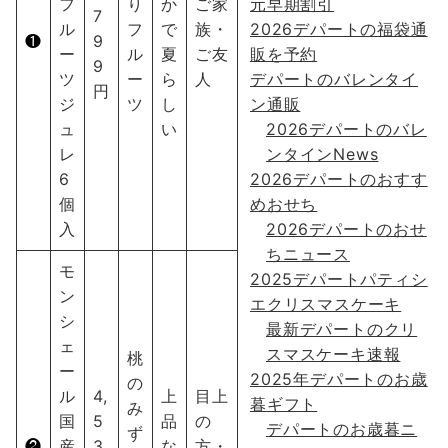
フ
り
か
ご家
元早期割引
7
ル
フ
で
族・
2026デパートの福袋通
❶
9
ー
ル
夏
ご友
販を予約
9
ツ
ー
ら
人
デパートのバレンタイ
円
ジ
ツ
し
ン通販
ュ
い
2026デパートのバレ
レ
ンタインNews
6
2026デパートのおすす
個
めおせち
入
2026デパートのおせ
ちニュース
モ
2025デパートパティシ
ン
エクリスマスケーキ
シ
最新デパートのクリ
ェ
スマスケーキ速報
桃
ー
2025年デパートのお歳
の
ル
4,
上
目上
暮ギフト
み
国
5
品
の
デパートのお歳暮ニ
ず
❷
産
3
な
方・