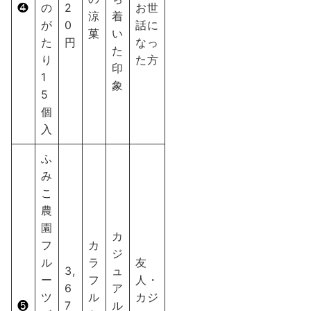
❹
の
2
お世
涼
着
が
0
話に
菓
い
た
円
なっ
た
り
た方
印
1
象
5
個
入
ふ
み
こ
農
園
カ
フ
カ
ジ
ル
ラ
友
3,
ュ
ー
フ
人・
6
ア
ツ
ル
カジ
❺
7
ル