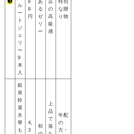
❸
8
あ
店
特別
ル
8
る
の
な贈
ー
円
ゼ
高
り物
ト
リ
級
ジ
ー
感
ェ
リ
ー
9
本
入
銀
座
鈴
上
屋
品
氷
年配
で
華
4,
の
和
落
も
3
方・
の
ち