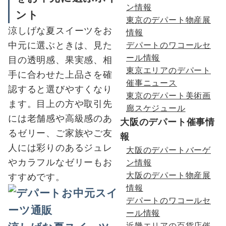
ン情報
ント
東京のデパート物産展
涼しげな夏スイーツをお
情報
中元に選ぶときは、見た
デパートのワコールセ
ール情報
目の透明感、果実感、相
東京エリアのデパート
手に合わせた上品さを確
催事ニュース
認すると選びやすくなり
東京のデパート美術画
ます。目上の方や取引先
廊スケジュール
には老舗感や高級感のあ
大阪のデパート催事情
るゼリー、ご家族やご友
報
人には彩りのあるジュレ
大阪のデパートバーゲ
やカラフルなゼリーもお
ン情報
大阪のデパート物産展
すすめです。
情報
デパートのワコールセ
ール情報
近畿エリアの百貨店催