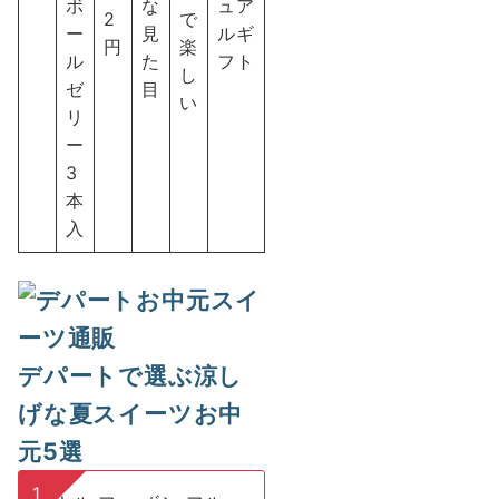
ボ
な
ュア
2
で
ー
見
ルギ
円
楽
ル
た
フト
し
ゼ
目
い
リ
ー
3
本
入
デパートで選ぶ涼し
げな夏スイーツお中
元5選
1