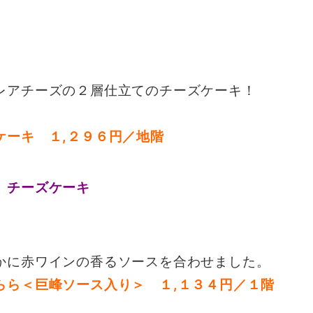
レアチーズの２層仕立てのチーズケーキ！
ケーキ １,２９６円／地階
かに赤ワインの香るソースを合わせました。
らら＜巨峰ソース入り＞ １,１３４円／１階