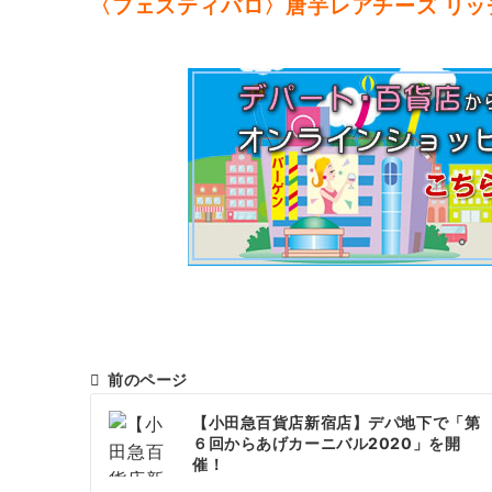
〈フェスティバロ〉唐芋レアチーズ リッ
前のページ
投
【小田急百貨店新宿店】デパ地下で「第
稿
６回からあげカーニバル2020」を開
催！
ナ