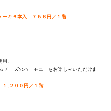
ケーキ６本入 ７５６円／１階
使用。
ームチーズのハーモニーをお楽しみいただけま
 １,２００円／１階