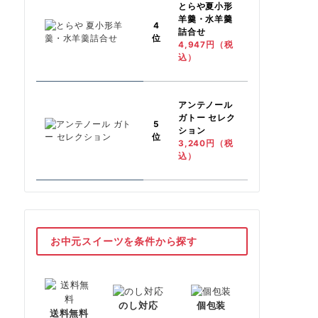
とらや
夏小形
羊羹・水羊羹
4
詰合せ
位
4,947円（税
込）
アンテノール
ガトー セレク
5
ション
位
3,240円（税
込）
お中元スイーツを条件から探す
のし対応
個包装
送料無料