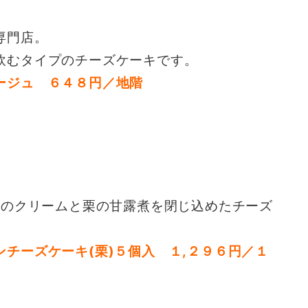
専門店。
飲むタイプのチーズケーキです。
ージュ ６４８円／地階
栗のクリームと栗の甘露煮を閉じ込めたチーズ
チーズケーキ(栗)５個入 １,２９６円／１