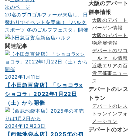
ビ
大阪のデパート
次のページ
ゲ
催事情報
20名のプロゴルファーが来店し、日
大阪のデパート
ー
替わりでイベントを実施！「ハルク
バーゲン情報
スポーツ 冬のゴルフフェスタ」開催
シ
大阪のデパート
ョ
物産展情報
関連記事
デパートのワコ
ン
ールセール情報
近畿エリアの百
貨店催事ニュー
2022年1月11日
ス
【小田急百貨店】「ショコラ×
デパートのレス
ショコラ」2022年1月22日
トラン
（土）から開催
デパートのレス
トランインフォ
メーション
2024年12月23日
デパートのオン
【西武池袋本店】2025年の初