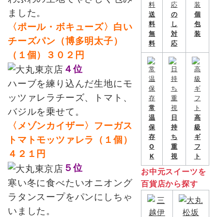
ました。
送
の
個
料
し
包
〈ポール・ボキューズ〉白い
無
対
装
チーズパン（博多明太子）
料
応
（１個）３０２円
４位
ハーブを練り込んだ生地にモ
ッツァレラチーズ、トマト、
常
バジルを乗せて。
温
日
高
〈メゾンカイザー〉フーガス
保
持
級
存
ち
ギ
トマトモッツァレラ（１個）
O
重
フ
４２１円
K
視
ト
５位
お中元スイーツを
寒い冬に食べたいオニオング
百貨店から探す
ラタンスープをパンにしちゃ
いました。