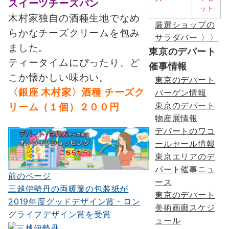
スイーツチーズパン
木村家独自の酒種生地でなめ
厳選ショップの
らかなチーズクリームを包み
サラダバー 〉〉
ました。
東京のデパート
ティータイムにぴったり、ど
催事情報
こか懐かしい味わい。
東京のデパート
〈銀座 木村家〉酒種 チーズク
バーゲン情報
東京のデパート
リーム（１個）２００円
物産展情報
デパートのワコ
ールセール情報
東京エリアのデ
パート催事ニュ
前のページ
投
ース
三越伊勢丹の両暖簾の包装紙が
稿
東京のデパート
2019年度グッドデザイン賞・ロン
美術画廊スケジ
ナ
グライフデザイン賞を受賞
ュール