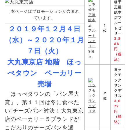
橋千
疋屋
本ページはプロモーションが含まれ
総本
ています。
店フ
ルー
1
２０１９年１２月４日
トゼ
位
リー
（水）～２０２０年１月
3,8
88
７日（火）
円
（税
込）
大丸東京店 地階 ほっ
ヨッ
ぺタウン ベーカリー
クモ
ック
売場
サン
クデ
ほっぺタウンの「パン屋大
2
リス
位
3,6
賞」、第１１回は冬に食べた
72
い“チーズパン”対決！大丸東京
円
（税
店のベーカリー５ブランドが
込）
こだわりのチーズパンを選