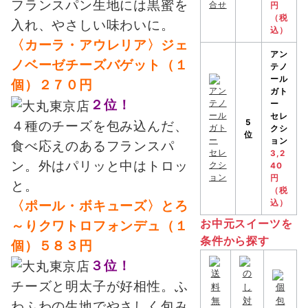
フランスパン生地には黒蜜を
円
（税
入れ、やさしい味わいに。
込）
〈カーラ・アウレリア〉ジェ
アン
ノベーゼチーズバゲット（１
テノ
ール
個）２７０円
ガト
２位！
ー
セレ
5
４種のチーズを包み込んだ、
クシ
位
ョン
食べ応えのあるフランスパ
3,2
ン。外はパリッと中はトロッ
40
円
と。
（税
〈ポール・ボキューズ〉とろ
込）
お中元スイーツを
～りクワトロフォンデュ（１
条件から探す
個）５８３円
３位！
チーズと明太子が好相性。ふ
わふわの生地でやさしく包み