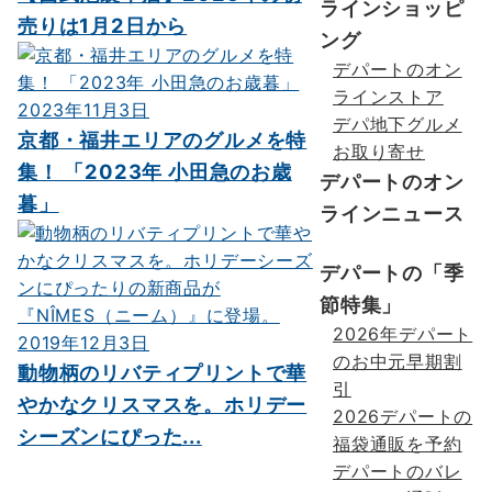
ラインショッピ
売りは1月2日から
ング
デパートのオン
ラインストア
2023年11月3日
デパ地下グルメ
京都・福井エリアのグルメを特
お取り寄せ
集！ 「2023年 小田急のお歳
デパートのオン
暮」
ラインニュース
デパートの「季
節特集」
2026年デパート
2019年12月3日
のお中元早期割
動物柄のリバティプリントで華
引
やかなクリスマスを。ホリデー
2026デパートの
シーズンにぴった...
福袋通販を予約
デパートのバレ