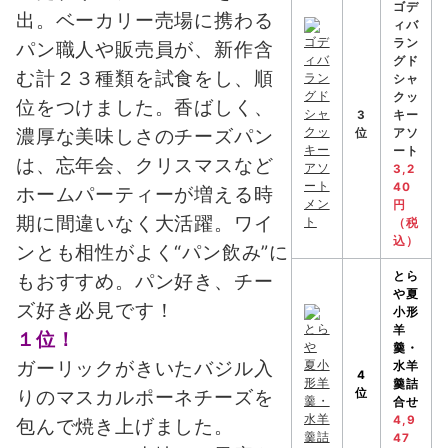
ゴデ
出。ベーカリー売場に携わる
ィバ
ラン
パン職人や販売員が、新作含
グド
む計２３種類を試食をし、順
シャ
クッ
位をつけました。香ばしく、
3
キー
濃厚な美味しさのチーズパン
位
アソ
ート
は、忘年会、クリスマスなど
3,2
40
ホームパーティーが増える時
円
期に間違いなく大活躍。ワイ
（税
込）
ンとも相性がよく“パン飲み”に
とら
もおすすめ。パン好き、チー
や
夏
ズ好き必見です！
小形
羊
１位！
羹・
ガーリックがきいたバジル入
水羊
4
羹詰
位
りのマスカルポーネチーズを
合せ
4,9
包んで焼き上げました。
47