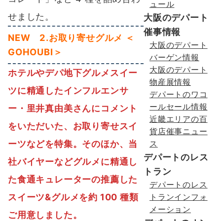
ュール
せました。
大阪のデパート
催事情報
NEW
2.お取り寄せグルメ ＜
大阪のデパート
GOHOUBI＞
バーゲン情報
大阪のデパート
ホテルやデパ地下グルメスイー
物産展情報
ツに精通したインフルエンサ
デパートのワコ
ールセール情報
ー・里井真由美さんにコメント
近畿エリアの百
をいただいた、お取り寄せスイ
貨店催事ニュー
ーツなどを特集。そのほか、当
ス
デパートのレス
社バイヤーなどグルメに精通し
トラン
た食通キュレーターの推薦した
デパートのレス
スイーツ&グルメを約 100 種類
トランインフォ
メーション
ご用意しました。