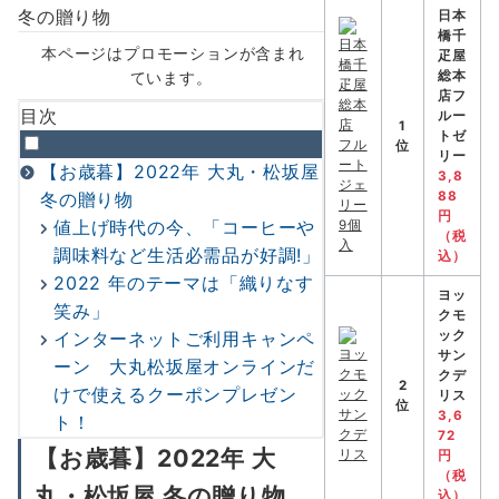
日本
橋千
本ページはプロモーションが含まれ
疋屋
ています。
総本
店フ
目次
ルー
1
トゼ
位
リー
【お歳暮】2022年 大丸・松坂屋
3,8
冬の贈り物
88
円
値上げ時代の今、「コーヒーや
（税
調味料など生活必需品が好調!」
込）
2022 年のテーマは「織りなす
ヨッ
笑み」
クモ
インターネットご利用キャンペ
ック
サン
ーン 大丸松坂屋オンラインだ
クデ
2
けで使えるクーポンプレゼン
リス
位
3,6
ト！
72
【お歳暮】2022年 大
円
（税
丸・松坂屋 冬の贈り物
込）