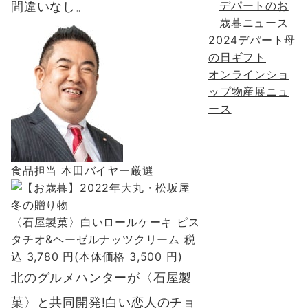
デパートのお
間違いなし。
歳暮ニュース
2024デパート母
の日ギフト
オンラインショ
ップ物産展ニュ
ース
食品担当 本田バイヤー厳選
〈石屋製菓〉白いロールケーキ ピス
タチオ&ヘーゼルナッツクリーム 税
込 3,780 円(本体価格 3,500 円)
北のグルメハンターが〈石屋製
菓〉と共同開発!
白い恋人のチョ