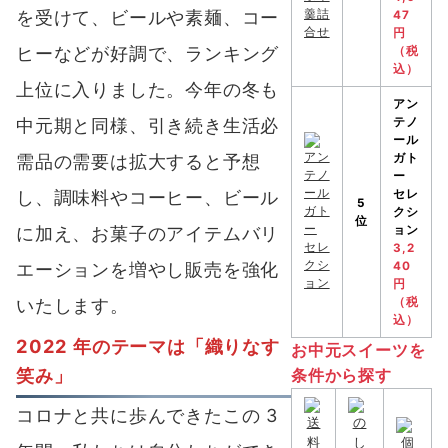
を受けて、ビールや素麺、コー
47
円
ヒーなどが好調で、ランキング
（税
込）
上位に入りました。今年の冬も
アン
中元期と同様、引き続き生活必
テノ
ール
需品の需要は拡大すると予想
ガト
ー
し、調味料やコーヒー、ビール
セレ
5
クシ
位
に加え、お菓子のアイテムバリ
ョン
3,2
エーションを増やし販売を強化
40
円
いたします。
（税
込）
2022 年のテーマは「織りなす
お中元スイーツを
笑み」
条件から探す
コロナと共に歩んできたこの 3