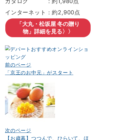
カタログ ：約1,980点
インターネット：約2,900点
「大丸・松坂屋 冬の贈り
物」詳細を見る〉〉
前のページ
投
「京王のお中元」がスタート
稿
ナ
ビ
ゲ
ー
シ
次のページ
【お歳暮】つつんで、ひらいて、ほ