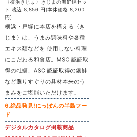
〈横浜きじま〉きじまの海鮮鍋セッ
ト 税込 8,856 円(本体価格 8,200
円)
横浜・戸塚に本店を構える〈き
じま〉は、う
まみ調味料や各種
エキス類などを 使用しない料理
にこだわる和食店
。MSC 認証取
得の牡蠣、ASC 認証取得の銀鮭
など選りすぐりの具材本来のう
まみをご堪能いただけます。
6.絶品発見!にっぽんの半島フー
ド
デジタルカタログ掲載商品