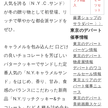
人気を誇る
〈N .Y .C .サンド〉
が冬の贈り物として初登場
。リ
厳選ショップの
ッチで華やかな都会派サンドを
サラダバー 〉〉
ぜひ。
東京のデパート
催事情報
東京のデパート
キャラメルを包み込んだ 口どけ
バーゲン情報
の良いチョコレートを芳ばしい
東京のデパート
物産展情報
バタークッキーでサンドした定
デパートのワコ
番人気の「N.Y.キャラメルサン
ールセール情報
東京エリアのデ
ド」をはじめ、香り、甘み、食
パート催事ニュ
感のバランスにこだわった新商
ース
東京のデパート
品「N.Y.リッチクッキー&チョ
美術画廊スケジ
コレート」など 4 種を詰め合わ