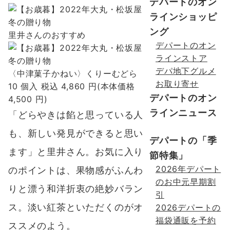
デパートのオン
ラインショッピ
ング
里井さんのおすすめ
デパートのオン
ラインストア
デパ地下グルメ
〈中津菓子かねい〉くりーむどら
お取り寄せ
10 個入 税込 4,860 円(本体価格
デパートのオン
4,500 円)
ラインニュース
「どらやきは餡と思っている人
も、新しい発見ができると思い
デパートの「季
ます」と里井さん。お気に入り
節特集」
2026年デパート
のポイントは、
果物感がふんわ
のお中元早期割
りと漂う和洋折衷の絶妙バラン
引
ス
。淡い紅茶といただくのがオ
2026デパートの
福袋通販を予約
ススメのよう。