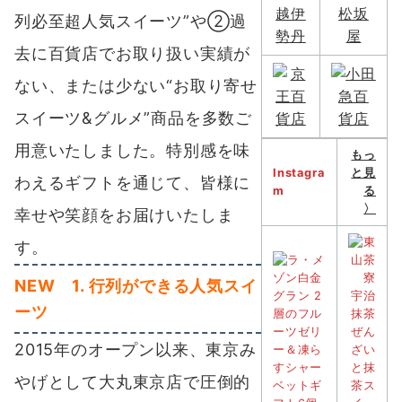
列必至超人気スイーツ”や②過
去に百貨店でお取り扱い実績が
ない、または少ない“お取り寄せ
スイーツ&グルメ”商品を多数ご
用意
いたしました。特別感を味
もっ
Instagra
と見
わえるギフトを通じて、皆様に
m
る
〉
幸せや笑顔をお届けいたしま
す。
NEW 1. 行列ができる人気スイ
ーツ
2015年のオープン以来、東京み
やげとして大丸東京店で圧倒的