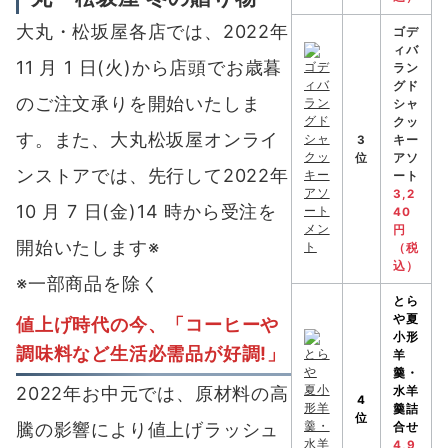
大丸・松坂屋各店では、2022年
ゴデ
ィバ
11 月 1 日(火)から店頭でお歳暮
ラン
グド
のご注文承りを開始いたしま
シャ
クッ
す。また、大丸松坂屋オンライ
3
キー
位
アソ
ンストアでは、先行して2022年
ート
3,2
10 月 7 日(金)14 時から受注を
40
円
開始いたします※
（税
込）
※一部商品を除く
とら
や
夏
値上げ時代の今、「コーヒーや
小形
調味料など生活必需品が好調!」
羊
羹・
2022年お中元では、原材料の高
水羊
4
羹詰
位
騰の影響により値上げラッシュ
合せ
4,9