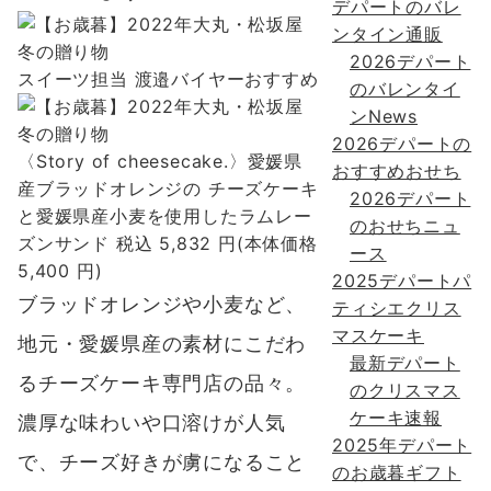
デパートのバレ
ンタイン通販
2026デパート
スイーツ担当 渡邉バイヤーおすすめ
のバレンタイ
ンNews
2026デパートの
〈Story of cheesecake.〉愛媛県
おすすめおせち
産ブラッドオレンジの チーズケーキ
2026デパート
と愛媛県産小麦を使用したラムレー
のおせちニュ
ズンサンド 税込 5,832 円(本体価格
ース
5,400 円)
2025デパートパ
ブラッドオレンジや小麦など、
ティシエクリス
マスケーキ
地元・愛媛県産の素材にこだわ
最新デパート
るチーズケーキ専門店の品々
。
のクリスマス
ケーキ速報
濃厚な味わいや口溶けが人気
2025年デパート
で、チーズ好きが虜になること
のお歳暮ギフト