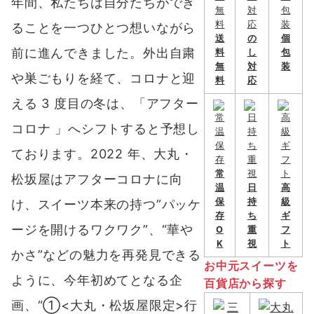
年間、私たちは自分たちができ
ることを一つひとつ想いながら
送
の
個
前に進んできました。外出自粛
料
し
包
無
対
装
や巣ごもりを経て、コロナと迎
料
応
える 3 度目の冬は、「アフター
コロナ 」へシフトすると予想し
ております。2022 年、大丸・
常
松坂屋はアフターコロナに向
温
日
高
保
持
級
け、スイーツ本来の持つ”パッケ
存
ち
ギ
ージを開けるワクワク”、“華や
O
重
フ
K
視
ト
かさ”などの魅力を再発見できる
お中元スイーツを
ように、
今年初めてとなる企
百貨店から探す
画、“①<大丸・松坂屋限定>行