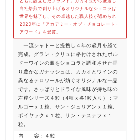
ともに設立したブランド。カカオ豆から厳選し
自社焙煎で創り上げるオリジナルなショコラは
世界を魅了し、その卓越した職人技が認められ
2020年に「アカデミー・オブ・チョコレート・
アワード」を受賞。
一流シャトーと提携し４年の歳月を経て
完成。グラン・クリュに格付けされたボル
ドーワインの澱をショコラと調和させた香
り豊かなガナッシュは、カカオとワインの
異なるテロワールが紡ぐオリジナルな一品
です。さっぱりとドライな風味が持ち味の
左岸シリーズ４粒（4種ｘ各1粒入り）：マ
ルゴーｘ１粒、サン・ジュリアンｘ１粒、
ポイヤックｘ１粒、サン・テステフｘ１
粒。
内 容：４粒