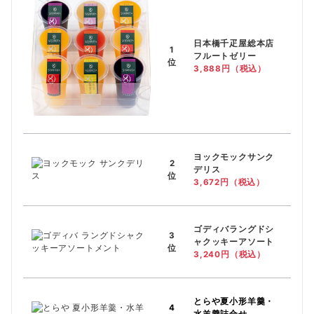
日本橋千疋屋総本店
1
フルートゼリー
位
3,888円（税込）
ヨックモックサンク
2
デリス
位
3,672円（税込）
ゴディバラングドシ
3
ャクッキーアソート
位
3,240円（税込）
とらや
夏小形羊羹・
4
水羊羹詰合せ