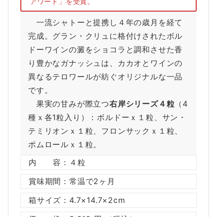
アワード」を受賞。
一流シャトーと提携し４年の歳月を経て
完成。グラン・クリュに格付けされたボル
ドーワインの澱をショコラと調和させた香
り豊かなガナッシュは、カカオとワインの
異なるテロワールが紡ぐオリジナルな一品
です。
果実の甘みが際立つ
右岸シリーズ４粒
（4
種ｘ各1粒入り）：ボルドーｘ１粒、サン・
テミリオンｘ１粒、フロンサックｘ１粒、
ポムロールｘ１粒。
内 容：４粒
賞味期間：常温で2ヶ月
箱サイズ：4.7×14.7×2cm