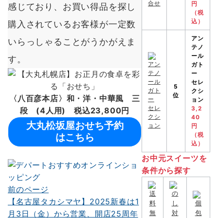
円
感じており、お買い得品を探し
（税
込）
購入されているお客様が一定数
アン
いらっしゃることがうかがえま
テノ
ール
す。
ガト
ー
セレ
5
クシ
位
〈八百彦本店〉和・洋・中華風 三
ョン
3,2
段 (4人用) 税込23,800円
40
大丸松坂屋おせち予約
円
はこちら
（税
込）
お中元スイーツを
条件から探す
前のページ
投
【名古屋タカシマヤ】2025新春は1
稿
月3日（金）から営業、開店25周年