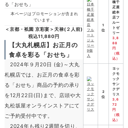
橋千
疋屋
総本
本ページはプロモーションが含まれ
店フ
ています。
ルー
1
トゼ
＜京都・衹園 京彩宴＞天禄(２人前)
位
リー
税込11,880円
3,8
【大丸札幌店】お正月の
88
円
食卓を彩る「おせち」
（税
込）
2024年９月20日 (金)～大丸
ヨッ
札幌店では、お正月の食卓を彩
クモ
ック
る「おせち」商品の予約の承り
サン
クデ
2
を12月22日(日)まで、店頭や大
リス
位
3,6
丸松坂屋オンラインストアにて
72
円
ご予約受付中です。
（税
込）
2024年も残り2週間を切り、