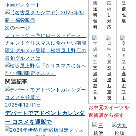
ナ
企画がスタート
送
の
個
ビ
料
し
包
無
対
装
ゲ
次のページ
料
応
ー
ショートケーキにローストビーフ、
チキン！クリスマスに食べたい期間
シ
限定グルメが登場！松坂屋上野店の
ョ
最旬グルメとは
ン
常
温
日
高
保
持
級
関連記事
存
ち
ギ
O
重
フ
K
視
ト
2025年12月1日
お中元スイーツを
デパートでアドベントカレンダ
百貨店から探す
ー コスメを通販で