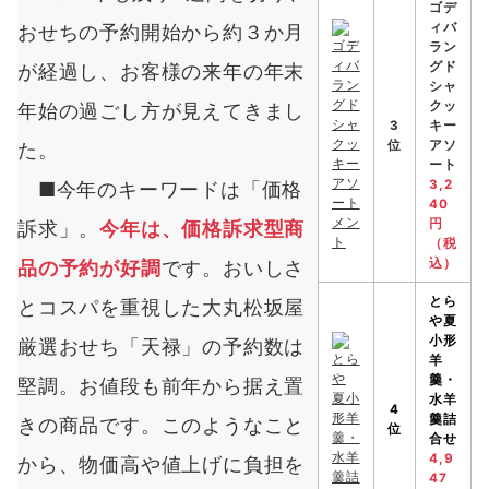
ゴデ
ィバ
おせちの予約開始から約３か月
ラン
グド
が経過し、お客様の来年の年末
シャ
クッ
年始の過ごし方が見えてきまし
3
キー
位
アソ
た。
ート
3,2
■今年のキーワードは「価格
40
円
訴求」。
今年は、価格訴求型商
（税
込）
品の予約が好調
です。おいしさ
とら
とコスパを重視した大丸松坂屋
や
夏
小形
厳選おせち「天禄」の予約数は
羊
羹・
堅調。お値段も前年から据え置
水羊
4
羹詰
きの商品です。このようなこと
位
合せ
4,9
から、物価高や値上げに負担を
47