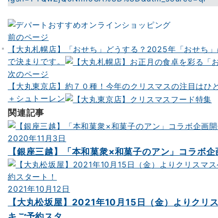
前のページ
投
【大丸札幌店】「おせち」どうする？2025年「おせち
稿
で決まりです。
ナ
次のページ
【大丸東京店】約７０種！今年のクリスマスの注目はひ
ビ
＋シュトーレン
ゲ
関連記事
ー
シ
2020年11月3日
【銀座三越】「本和菓衆×和菓子のアン」コラボ企
ョ
ン
2021年10月12日
【大丸松坂屋】2021年10月15日（金）よりクリ
キご予約スタ...