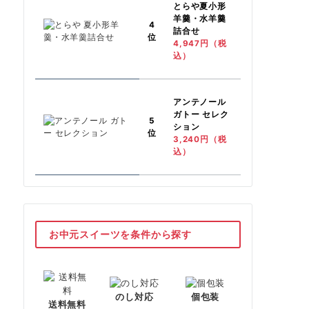
とらや
夏小形
羊羹・水羊羹
4
詰合せ
位
4,947円（税
込）
アンテノール
ガトー セレク
5
ション
位
3,240円（税
込）
お中元スイーツを条件から探す
のし対応
個包装
送料無料