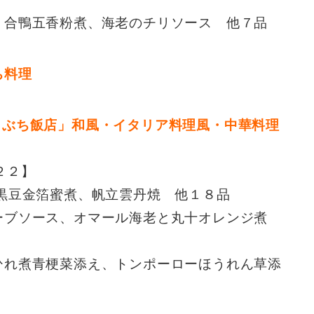
、合鴨五香粉煮、海老のチリソース 他７品
しぶち飯店」和風・イタリア料理風・中華料理
２２】
産黒豆金箔蜜煮、帆立雲丹焼 他１８品
リーブソース、オマール海老と丸十オレンジ煮
ひれ煮青梗菜添え、トンポーローほうれん草添