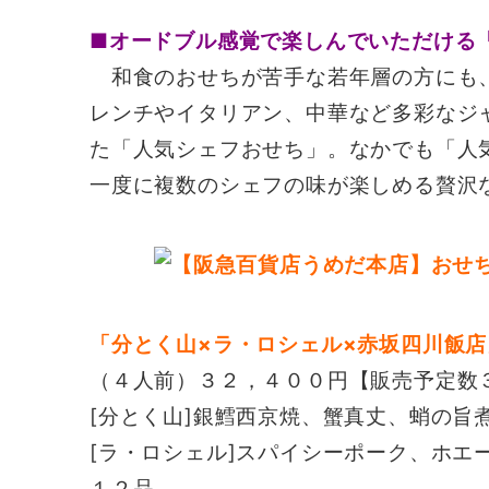
■オードブル感覚で楽しんでいただける
和食のおせちが苦手な若年層の方にも
レンチやイタリアン、中華など多彩なジ
た「人気シェフおせち」。なかでも「人
一度に複数のシェフの味が楽しめる贅沢
「分とく山×ラ・ロシェル×赤坂四川飯
（４人前）３２，４００円【販売予定数
[分とく山]銀鱈西京焼、蟹真丈、蛸の旨
[ラ・ロシェル]スパイシーポーク、ホエ
１２品