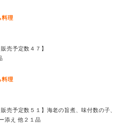
【販売予定数４７】
品
【販売予定数５１】
海老の旨煮、味付数の子、
ー添え 他２１品