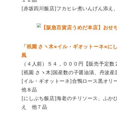
[赤坂四川飯店]フカヒレ煮いんげん添え
「祇園 さヽ木×イル・ギオットーネ×に
風
（４人前）５４，０００円【販売予定数
[祇園 さヽ木]国産数の子醤油漬、丹波
[イル・ギオットーネ]合鴨ロース黒オ
他８品
[にしぶち飯店]海老のチリソース、ふか
え 他７品