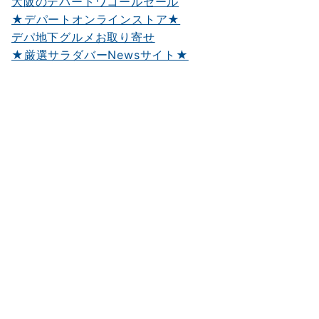
大阪のデパートワコールセール
★デパートオンラインストア★
デパ地下グルメお取り寄せ
★厳選サラダバーNewsサイト★