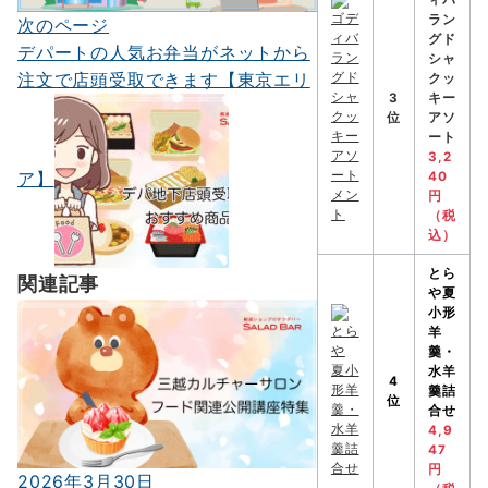
ィバ
ラン
次のページ
投
グド
デパートの人気お弁当がネットから
シャ
稿
注文で店頭受取できます【東京エリ
クッ
ナ
3
キー
位
アソ
ビ
ート
3,2
ゲ
ア】
40
円
ー
（税
込）
シ
とら
関連記事
ョ
や
夏
小形
ン
羊
羹・
水羊
4
羹詰
位
合せ
4,9
47
円
2026年3月30日