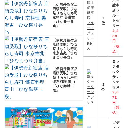
疋屋
【伊勢丹新宿店
総本
店頭受取】ひな
店フ
祭りちらし寿司
ルー
京料理 美濃吉
1
トゼ
「ひな祭り弁
位
当」
リー
3,8
88
【伊勢丹新宿店
円
店頭受取】ひな
（税
祭りちらし寿司
込）
東京吉兆「ひな
まつり弁当」
ヨッ
クモ
【伊勢丹新宿店
ック
店頭受取】ひな
サン
祭りちらし寿司
懐石料理 青山
クデ
2
「ひな御膳二
リス
位
段」
3,6
72
円
（税
込）
ゴデ