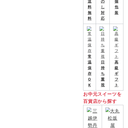
送
の
個
料
し
包
無
対
装
料
応
常
温
日
高
保
持
級
存
ち
ギ
O
重
フ
K
視
ト
お中元スイーツを
百貨店から探す