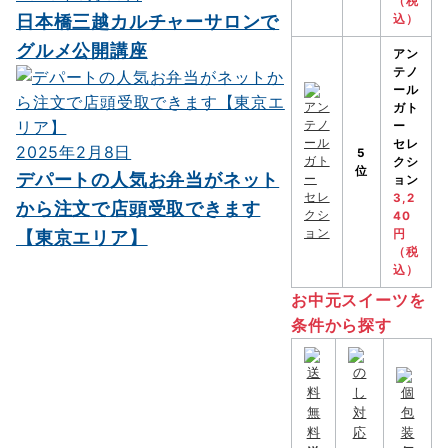
（税
日本橋三越カルチャーサロンで
込）
グルメ公開講座
アン
テノ
ール
ガト
ー
セレ
2025年2月8日
5
クシ
位
デパートの人気お弁当がネット
ョン
3,2
から注文で店頭受取できます
40
【東京エリア】
円
（税
込）
お中元スイーツを
条件から探す