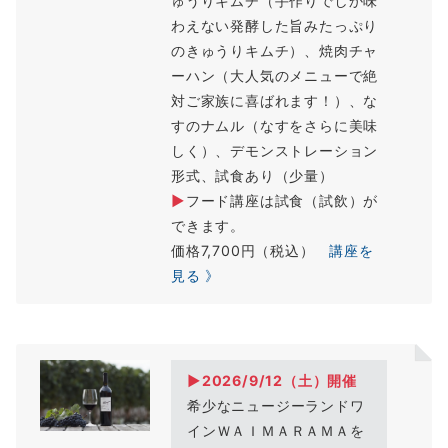
ゅうりキムチ（手作りでしか味
わえない発酵した旨みたっぷり
のきゅうりキムチ）、焼肉チャ
ーハン（大人気のメニューで絶
対ご家族に喜ばれます！）、な
すのナムル（なすをさらに美味
しく）、デモンストレーション
形式、試食あり（少量）
▶
フード講座は試食（試飲）が
できます。
価格7,700円（税込）
講座を
見る 》
▶2026/9/12（
土
）開催
希少なニュージーランドワ
インＷＡＩＭＡＲＡＭＡを