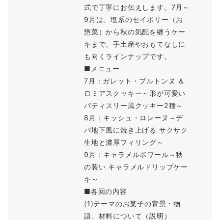
式で丁寧にお伝えします。7月～
9月は、塩系のセイボリー（お
惣菜）から秋の気配を纏うケー
キまで、手土産やおもてなしに
も向くラインナップです。
■メニュー
7月：ガレット・ブルトンヌ ＆
ロミアスクッキー～形が可愛い
パティスリー風クッキー2種～
8月：キッシュ・ロレーヌ～デ
パ地下風に焼き上げる サクサク
生地と濃厚フィリング～
9月：キャラメルポワール～秋
の装い キャラメルドリップケー
キ～
■各回の内容
(1)テーマのお菓子の背景・物
語、材料について（説明）