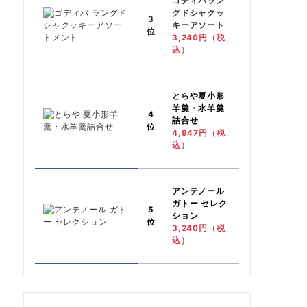
ゴディバラン
グドシャクッ
3
キーアソート
位
3,240円（税
込）
とらや
夏小形
羊羹・水羊羹
4
詰合せ
位
4,947円（税
込）
アンテノール
ガトー セレク
5
ション
位
3,240円（税
込）