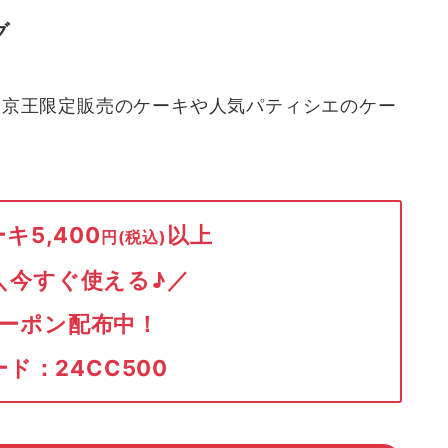
グ
た京王限定販売のケーキや人気パティシエのケー
キ5,400
以上
円(税込)
＼今すぐ使える♪／
ーポン配布中！
ド：24CC500