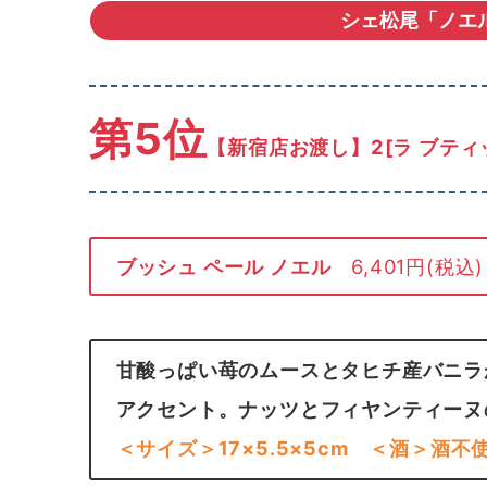
シェ松尾「ノエ
第5位
【新宿店お渡し】2[ラ ブティ
ブッシュ ペール ノエル
6,401円(税込)
甘酸っぱい苺のムースとタヒチ産バニラ
アクセント。ナッツとフィヤンティーヌ
＜サイズ＞17×5.5×5cm
＜酒＞酒不