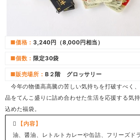
■価格：
3,240円（8,000円相当）
■
個数
：
限定30袋
■
販売場所
：
B２階 グロッサリー
今年の物価高高騰の苦しい気持ちを打破すべく、
品をてんこ盛りに詰め合わせた生活を応援する気
込めた福袋。
【内容】
油、醤油、レトルトカレーや缶詰、フリーズド