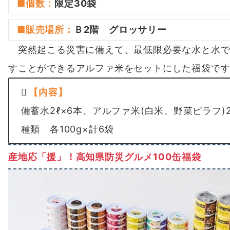
■
個数
：
限定30袋
■
販売場所
：
Ｂ2階 グロッサリー
突然起こる災害に備えて、最低限必要な水と水で
すことができるアルファ米をセットにした福袋で
【内容】
備蓄水2ℓ×6本、アルファ米(白米、野菜ピラフ)
種類 各100g×計6袋
産地応「援」！高知県防災グルメ100缶福袋