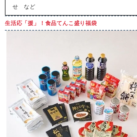
せ など
生活応「援」！食品てんこ盛り福袋