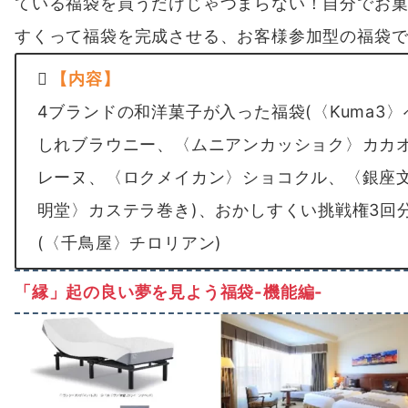
ている福袋を買うだけじゃつまらない！自分でお
すくって福袋を完成させる、お客様参加型の福袋
【内容】
4ブランドの和洋菓子が入った福袋(〈Kuma3〉
しれブラウニー、〈ムニアンカッショク〉カカ
レーヌ、〈ロクメイカン〉ショコクル、〈銀座
明堂〉カステラ巻き)、おかしすくい挑戦権3回
(〈千鳥屋〉チロリアン)
「縁」起の良い夢を見よう福袋-機能編-