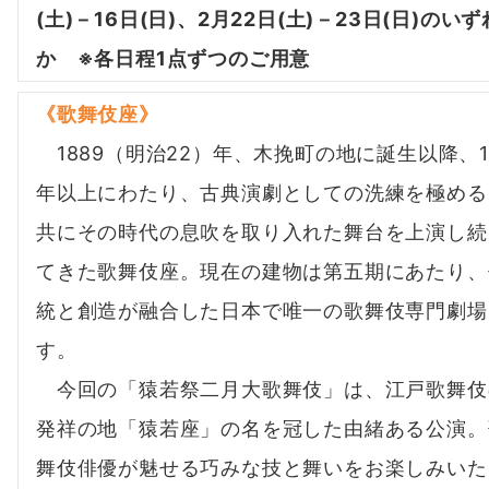
(土)－16日(日)、2月22日(土)－23日(日)のいず
か
※各日程1点ずつのご用意
《歌舞伎座》
1889（明治22）年、木挽町の地に誕生以降、1
年以上にわたり、古典演劇としての洗練を極める
共にその時代の息吹を取り入れた舞台を上演し続
てきた歌舞伎座。現在の建物は第五期にあたり、
統と創造が融合した日本で唯一の歌舞伎専門劇場
す。
今回の「猿若祭二月大歌舞伎」は、江戸歌舞伎
発祥の地「猿若座」の名を冠した由緒ある公演。
舞伎俳優が魅せる巧みな技と舞いをお楽しみいた