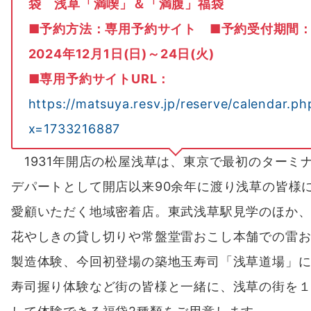
袋 浅草「満喫」＆「満腹」福袋
■予約方法：専用予約サイト ■予約受付期間
2024年12月1日(日)～24日(火)
■専用予約サイトURL：
https://matsuya.resv.jp/reserve/calendar.ph
x=1733216887
1931年開店の松屋浅草は、東京で最初のターミ
デパートとして開店以来90余年に渡り浅草の皆様
愛顧いただく地域密着店。東武浅草駅見学のほか
花やしきの貸し切りや常盤堂雷おこし本舗での雷
製造体験、今回初登場の築地玉寿司「浅草道場」
寿司握り体験など街の皆様と一緒に、浅草の街を