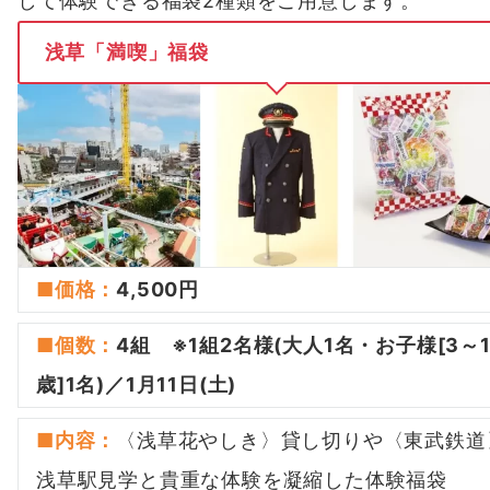
して体験できる福袋2種類をご用意します。
浅草「満喫」福袋
■価格：
4,500円
■
個数
：
4組 ※1組2名様(大人1名・お子様[3～1
歳]1名)／1月11日(土)
■
内容
：
〈浅草花やしき〉貸し切りや〈東武鉄道
浅草駅見学と貴重な体験を凝縮した体験福袋