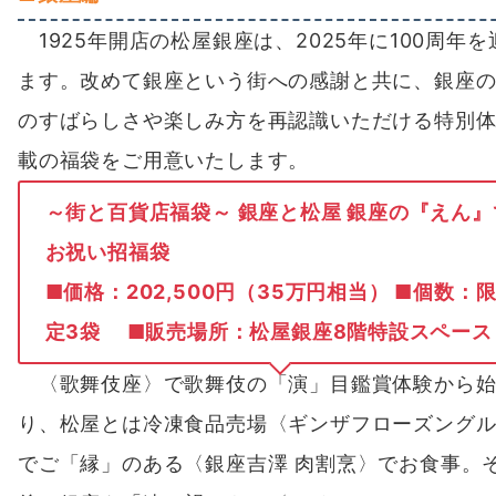
1925年開店の松屋銀座は、2025年に100周年を
ます。改めて銀座という街への感謝と共に、銀座
のすばらしさや楽しみ方を再認識いただける特別
載の福袋をご用意いたします。
～街と百貨店福袋～ 銀座と松屋 銀座の『えん』
お祝い招福袋
■
価格：202,500円（35万円相当） ■個数：
定3袋 ■販売場所：松屋銀座8階特設スペー
〈歌舞伎座〉で歌舞伎の「演」目鑑賞体験から始
り、松屋とは冷凍食品売場〈ギンザフローズング
でご「縁」のある〈銀座吉澤 肉割烹〉でお食事。