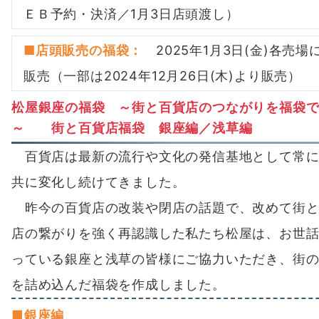
ＥＢ予約・決済／1月3日店頭渡し）
■
店頭販売の福袋
：
2025年1月3日(金)各売場
販売（一部は2024年12月26日(木)より販売）
松屋銀座の福袋
～街と百貨店のつながりを福袋
～ 街と百貨店福袋 銀座編／浅草編
百貨店は最新の流行や文化の発信基地として常に
共に変化し続けてきました。
昨今の百貨店の改装や閉店の話題で、改めて街と
店の繋がりを強く再認識した私たち松屋は、お世
っている銀座と浅草の皆様にご協力いただき、街
を詰め込んだ福袋を作成しました。
■銀座編