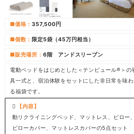
■価格：
357,500円
■
個数
：
限定5袋（45万円相当）
■
販売場所
：
6階 アンドスリープ
ン
電動ベッドをはじめとした＜テンピュール®＞の
具一式と、宿泊体験をセットにした非日常を味わ
る福袋です。
【内容】
動リクライニングベッド、マットレス、ピロー
ピローカバー、マットレスカバーの5点セット