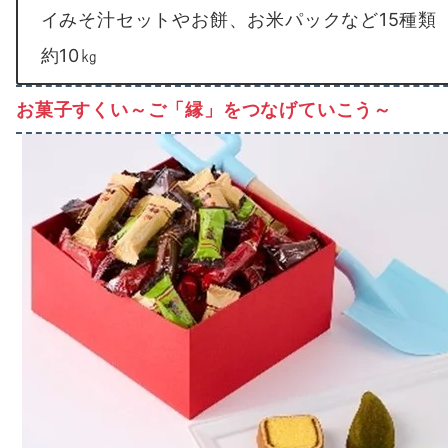
イみそ汁セットやお餅、お米パックなど15種
約10㎏
お菓子すくい～ご「縁」をつなげていこう～