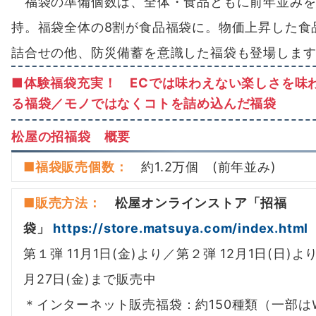
福袋の準備個数は、全体・食品ともに前年並みを
持。福袋全体の8割が食品福袋に。物価上昇した食
詰合せの他、防災備蓄を意識した福袋も登場しま
■体験福袋充実！ ECでは味わえない楽しさを味
る福袋／モノではなくコトを詰め込んだ福袋
松屋の招福袋 概要
■福袋販売個数：
約1.2万個 (前年並み)
■販売方法：
松屋オンラインストア「招福
袋」
https://store.matsuya.com/index.html
第１弾 11月1日(金)より／第２弾 12月1日(日)より
月27日(金)まで販売中
＊インターネット販売福袋：約150種類（一部は