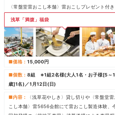
〈常盤堂雷おこし本舗〉雷おこしプレゼント付き
浅草「満腹」福袋
■価格：
15,000円
■
個数
：
8組 ※1組2名様(大人1名・お子様[5～1
歳]1名)／1月12日(日)
■
内容
：
〈浅草花やしき〉貸し切りや〈常盤堂雷
こし本舗〉雷5656会館にて雷おこし製造体験、