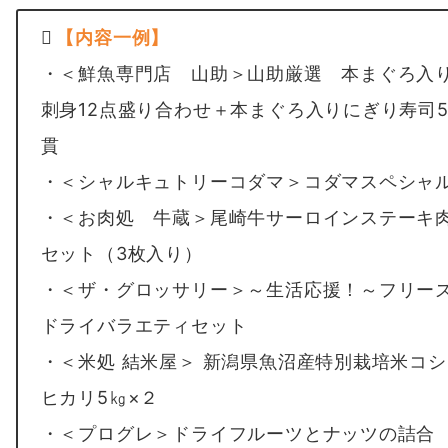
【内容一例】
・＜鮮魚専門店 山助＞山助厳選 本まぐろ入
刺身12点盛り合わせ＋本まぐろ入りにぎり寿司5
貫
・＜シャルキュトリーコダマ＞コダマスペシャ
・＜お肉処 牛蔵＞尾崎牛サーロインステーキ
セット（3枚入り）
・＜ザ・グロッサリー＞～生活応援！～フリー
ドライバラエティセット
・＜米処 結米屋＞ 新潟県魚沼産特別栽培米コシ
ヒカリ5㎏×２
・＜プログレ＞ドライフルーツとナッツの詰合