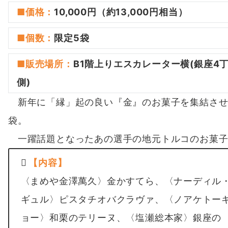
■価格：
10,000円（約13,000円相当）
■
個数
：
限定5袋
■
販売場所
：
B1階上りエスカレーター横(銀座4
側)
新年に「縁」起の良い『金』のお菓子を集結させ
袋。
一躍話題となったあの選手の地元トルコのお菓子
【内容】
〈まめや金澤萬久〉金かすてら、〈ナーディル
ギュル〉ピスタチオバクラヴァ、〈ノアケトー
ョー〉和栗のテリーヌ、〈塩瀬総本家〉銀座の