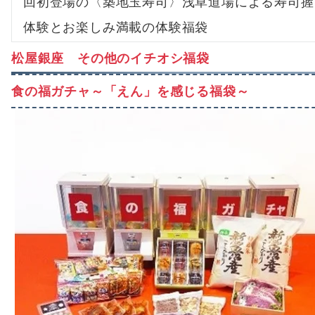
回初登場の〈築地玉寿司〉浅草道場による寿司握
体験とお楽しみ満載の体験福袋
松屋銀座 その他のイチオシ福袋
食の福ガチャ～「えん」を感じる福袋～