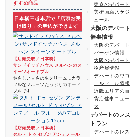
すすめ商品
東京のデパート
美術画廊スケジ
日本橋三越本店で「店頭お受
ュール
け取り」
の申込ができます
大阪のデパート
催事情報
大阪のデパート
バーゲン情報
【店頭受取／日本橋】
大阪のデパート
サンドイッチハウス メルヘンのス
物産展情報
イーツオードブル
デパートのワコ
やさしい甘さの生クリームにカラ
ールセール情報
フルなフルーツたっぷりのオード
近畿エリアの百
ブルです
貨店催事ニュー
ス
デパートのレス
トラン
【店頭受取／日本橋】
デパートのレス
タルト ドゥ セゾン アンテノール