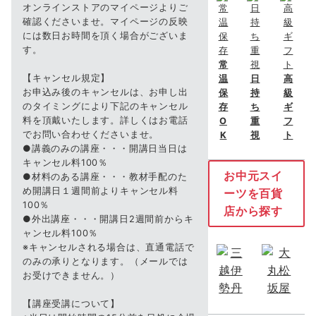
オンラインストアのマイページよりご
確認くださいませ。マイページの反映
には数日お時間を頂く場合がございま
す。
常
【キャンセル規定】
温
日
高
お申込み後のキャンセルは、お申し出
保
持
級
のタイミングにより下記のキャンセル
存
ち
ギ
料を頂戴いたします。詳しくはお電話
O
重
フ
でお問い合わせくださいませ。
K
視
ト
●講義のみの講座・・・開講日当日は
キャンセル料100％
お中元スイ
●材料のある講座・・・教材手配のた
め開講日１週間前よりキャンセル料
ーツを百貨
100％
店から探す
●外出講座・・・開講日2週間前からキ
ャンセル料100％
※キャンセルされる場合は、直通電話で
のみの承りとなります。（メールでは
お受けできません。）
【講座受講について】