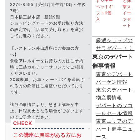
3274-8595（受付時間午前10時～午後
7時）
日本橋三越本店 新館9階
ショッピングカートのお受け取り方法
の設定では「店頭で受け取る」を選択
してお進みください。
厳選ショップの
サラダバー 〉〉
【レストラン外出講座にご参加の方
へ】
東京のデパート
食物アレルギーをお持ちの方はご予約
催事情報
時に三越カルチャーサロンまでご相談
東京のデパート
くださいませ。
20歳未満、お車・オートバイを運転さ
バーゲン情報
れる方の飲酒はご遠慮いただいており
東京のデパート
ます。
物産展情報
デパートのワコ
諸般の事情により、急きょ講座が中
止、日程変更となる場合がございます
ールセール情報
のでご了承ください。
東京エリアのデ
パート催事ニュ
この講座に興味がある方にお
ース