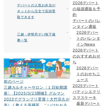
2026デパート
デパートの人気お弁当が
の福袋通販を予
ネットから注文で店頭受
約
取できます
デパートのバレ
ンタイン通販
2026デパー
三越・伊勢丹デパ地下催
トのバレンタ
事一覧
インNews
2026デパート
のおすすめおせ
ち
2026デパー
トのおせちニ
ュース
前のページ
投
2025デパート
三越カルチャーサロン〈１日短期講
稿
パティシエクリ
座〉【2025/3/23開催】グルマン
スマスケーキ
ナ
2023でグランプリ受賞！大竹宗久が
最新デパート
楽しく教える薬膳茶 こいけかおる