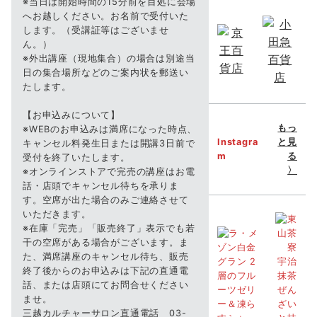
※当日は開始時間の15分前を目処に会場
へお越しください。お名前で受付いた
します。（受講証等はございませ
ん。）
※外出講座（現地集合）の場合は別途当
日の集合場所などのご案内状を郵送い
たします。
【お申込みについて】
もっ
※WEBのお申込みは満席になった時点、
Instagra
と見
キャンセル料発生日または開講3日前で
m
る
受付を終了いたします。
〉
※オンラインストアで完売の講座はお電
話・店頭でキャンセル待ちを承りま
す。空席が出た場合のみご連絡させて
いただきます。
※在庫「完売」「販売終了」表示でも若
干の空席がある場合がございます。ま
た、満席講座のキャンセル待ち、販売
終了後からのお申込みは下記の直通電
話、または店頭にてお問合せください
ませ。
三越カルチャーサロン直通電話 03-