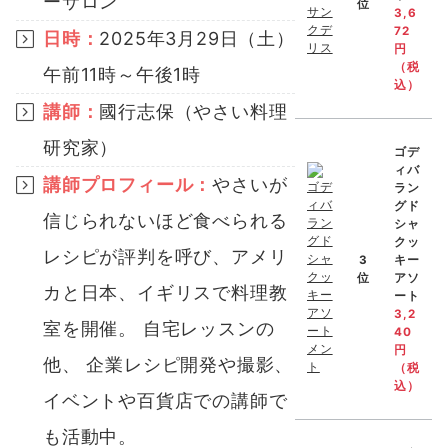
ーサロン
位
3,6
72
日時：
2025年3月29日（土）
円
（税
午前11時～午後1時
込）
講師：
國行志保（やさい料理
研究家）
ゴデ
ィバ
講師プロフィール：
やさいが
ラン
グド
信じられないほど食べられる
シャ
クッ
レシピが評判を呼び、アメリ
3
キー
位
アソ
カと日本、イギリスで料理教
ート
3,2
室を開催。 自宅レッスンの
40
円
他、 企業レシピ開発や撮影、
（税
込）
イベントや百貨店での講師で
も活動中。