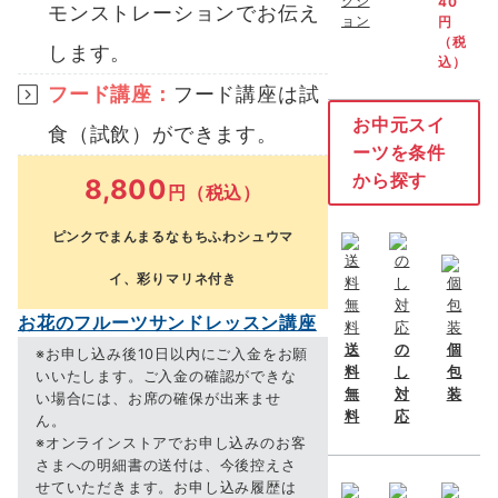
40
モンストレーションでお伝え
円
（税
します。
込）
フード講座：
フード講座は試
お中元スイ
食（試飲）ができます。
ーツを条件
から探す
8,800
円（税込）
ピンクでまんまるなもちふわシュウマ
イ、彩りマリネ付き
お花のフルーツサンドレッスン講座
送
の
個
※お申し込み後10日以内にご入金をお願
料
し
包
いいたします。ご入金の確認ができな
無
対
装
い場合には、お席の確保が出来ませ
料
応
ん。
※オンラインストアでお申し込みのお客
さまへの明細書の送付は、今後控えさ
せていただきます。お申し込み履歴は