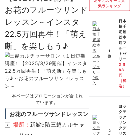
お中元スイーツ人
気ランキング
お花のフルーツサンド
レッスン～インスタ
日本
橋千
22.5万回再生！「萌え
疋屋
総本
店フ
断」を楽しもう♪
ルー
1
トゼ
位
リー
3,8
88
円
（税
込）
本ページはプロモーションが含まれ
ています。
ヨッ
クモ
お花のフルーツサンドレッスン
ック
サン
場所：
新館9階三越カルチャ
クデ
2
リス