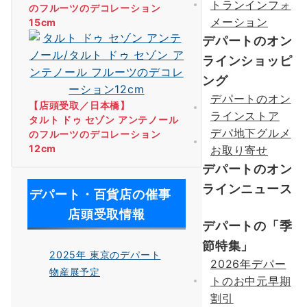
トランインフォ
のフルーツのデコレーション
メーション
15cm
デパートのオン
ラインショッピ
ング
デパートのオン
【店頭受取／日本橋】
ラインストア
タルト ドゥ セゾン アンテノール
デパ地下グルメ
のフルーツのデコレーション
12cm
お取り寄せ
デパートのオン
ラインニュース
デパート・百貨店の催事
店頭受取情報
デパートの「季
節特集」
2025年 東京のデパート
2026年デパー
物産展予定
トのお中元早期
割引