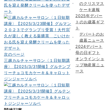
ビ
のクリスマス
氏を迎え発酵クリームを使ったデザ
ゲ
ケーキ速報
ート
2025年デパー
ー
トのお歳暮ギフ
シ
ト
ョ
デパートのお
歳暮ニュース
ン
2024デパート
母の日ギフト
次のページ
オンラインショ
三越カルチャーサロン〈１日短期講
ップ物産展ニュ
座〉【2025/3/31開催】グルテンフ
ース
リーチョコモカケーキ＆キャロット
ジンジャーソルベ
関連記事