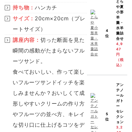
とら
持ち物：
ハンカチ
や
夏
小形
羊
サイズ：
20cm×20cm（プレ
羹・
水羊
ートサイズ）
4
羹詰
位
合せ
講座内容：
切った断面を見た
4,9
47
瞬間の感動がたまらないフル
円
（税
ーツサンド。
込）
食べておいしい、作って楽し
いフルーツサンドイッチを楽
アン
テノ
しみませんか？おいしくて成
ール
ガト
形しやすいクリームの作り方
ー
セレ
やフルーツの並べ方、キレイ
5
クシ
位
ョン
な切り口に仕上げるコツをデ
3,2